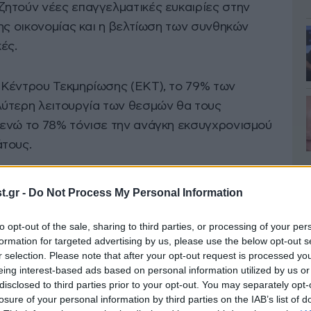
ητούν νέες επαγγελματικές ευκαιρίες στην
ης οικονομίας και η βελτίωση των συνθηκών
ές.
 Κέντρου Τεκμηρίωσης (ΕΚΤ), το 79% των
λύτερη λειτουργία των θεσμών θα τους
 ενώ το 78% τόνισε την ανάγκη εκσυγχρονισμού
τους.
σία του Brain Gain για την ελληνική οικονομία.
.gr -
Do Not Process My Personal Information
της έρευνας είναι ότι
το 75% των
η διεθνής εμπειρία τους τους έχει καταστήσει
to opt-out of the sale, sharing to third parties, or processing of your per
formation for targeted advertising by us, please use the below opt-out s
 εργασίας, καθώς εφαρμόζουν τις γνώσεις και
r selection. Please note that after your opt-out request is processed y
ωτερικό. Η μελέτη εστιάζει στις προκλήσεις
eing interest-based ads based on personal information utilized by us or
οντες στην προσπάθειά τους να επανενταχθούν
disclosed to third parties prior to your opt-out. You may separately opt-
losure of your personal information by third parties on the IAB’s list of
 αγορά εργασίας, αναλύοντας ταυτόχρονα τις