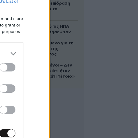
B’s List of
ευεργετική επίδραση
του Δία από το
απόγευμα;
er and store
to grant or
Ζευγάρι από τις ΗΠΑ
ed purposes
που «υιοθέτησε» τον
Αφγανό
κατηγορούμενο για τη
δολοφονία της
Ελίζαμπεθ Ρος:
«Είμαστε
συντετριμμένοι – Δεν
έδειξε ποτέ ότι ήταν
ικανός για κάτι τέτοιο»