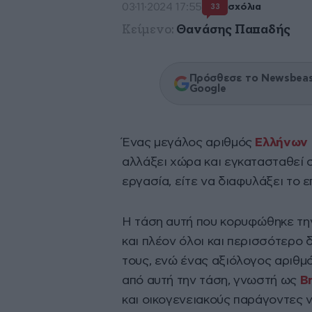
03·11·2024 17:55
σχόλια
33
Κείμενο:
Θανάσης Παπαδής
Πρόσθεσε το Newsbeast
Google
Ένας μεγάλος αριθμός
Ελλήνων
αλλάξει χώρα και εγκατασταθεί σ
εργασία, είτε να διαφυλάξει το ε
Η τάση αυτή που κορυφώθηκε την
και πλέον όλοι και περισσότερο
τους, ενώ ένας αξιόλογος αριθμό
από αυτή την τάση, γνωστή ως
B
και οικογενειακούς παράγοντες ν