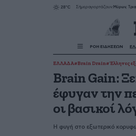
Σήμερα
γιορτάζουν:
ΡΟΗ ΕΙΔΗΣΕΩΝ
ΕΛ
ΕΛΛΑΔΑ
#Brain Drain
#Έλληνες ε
Brain Gain: Ξ
έφυγαν την π
οι βασικοί λό
Η φυγή στο εξωτερικό κορυφώ