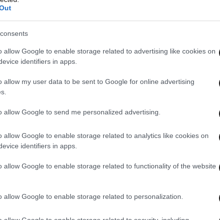
Out
consents
ντων στην έρευνα
, οι οποίοι αποχώρησαν στο
o allow Google to enable storage related to advertising like cookies on
οικονομικής κρίσης (2010-2012),
κατατάσσεται
evice identifiers in apps.
μανία (25%), Μεγάλη Βρετανία (16%) και Ολλανδία
o allow my user data to be sent to Google for online advertising
οδήγησαν στη μετεγκατάσταση στο εξωτερικό
s.
γγελματικοί, καθώς το 89% δήλωσε ότι η
to allow Google to send me personalized advertising.
 συνθηκών ήταν η βασική αιτία. Μόνο το 10%
ιακούς λόγους για την απόφασή του να
o allow Google to enable storage related to analytics like cookies on
evice identifiers in apps.
o allow Google to enable storage related to functionality of the website
o allow Google to enable storage related to personalization.
o allow Google to enable storage related to security, including