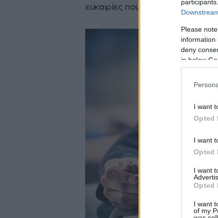
participants
ευκαιρίες που προκύπτουν από αυ
Downstream 
Please note
information 
deny consent
in below Go
Persona
I want t
Opted 
I want t
Opted 
I want 
Advertis
Opted 
I want t
of my P
was col