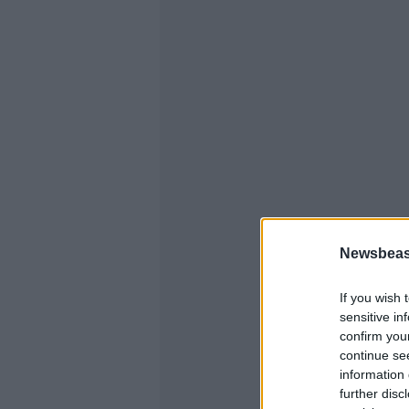
Newsbeast
If you wish 
sensitive in
confirm you
continue se
information 
further disc