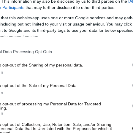
. This information may also be disclosed by us to third parties on the
IA
Participants
that may further disclose it to other third parties.
 that this website/app uses one or more Google services and may gath
including but not limited to your visit or usage behaviour. You may click 
 to Google and its third-party tags to use your data for below specifi
ΕΝΑΣ ΑΘΗΝΩΝ Α.Ε. (Ticker: ΔΑΑ:ATH) (η
ogle consent section.
ι δώσει εντολή στην Goldman Sachs Bank Europe
pe SE, ως Από Κοινού Γενικούς Συντονιστές
l Data Processing Opt Outs
ί με την AXIA Ventures Group Ltd, την BofA
che Bank Aktiengesellschaft, την HSBC
o opt-out of the Sharing of my personal data.
In
gan SE και την Εθνική Τράπεζα της Ελλάδος Α.Ε.,
 Προσφορών (Joint Bookrunners) να
o opt-out of the Sale of my Personal Data.
α σειρά συναντήσεων με επενδυτές που
In
εισοδήματος, οι οποίες συναντήσεις θα
to opt-out of processing my Personal Data for Targeted
νίου 2026
, με σκοπό την ενδεχόμενη προσφορά,
ing.
In
άξης (senior) ομολογιών, χωρίς εξασφαλίσεις, με
 αξία 500.000.000 ευρώ, με επταετή διάρκεια (η
o opt-out of Collection, Use, Retention, Sale, and/or Sharing
ersonal Data that Is Unrelated with the Purposes for which it
 οποία αναμένεται να ακολουθήσει, υπό την
lected.