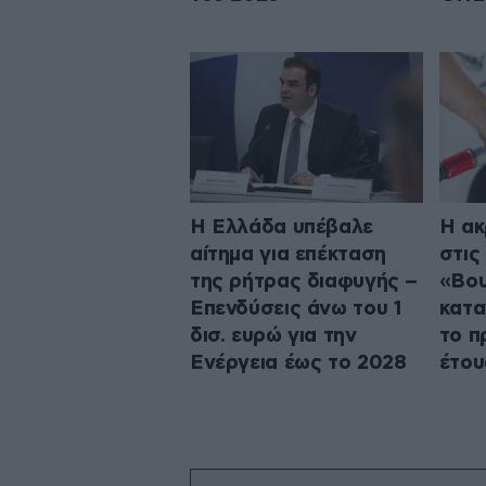
Η Ελλάδα υπέβαλε
Η ακ
αίτημα για επέκταση
στις
της ρήτρας διαφυγής –
«Βου
Επενδύσεις άνω του 1
κατα
δισ. ευρώ για την
το π
Ενέργεια έως το 2028
έτου