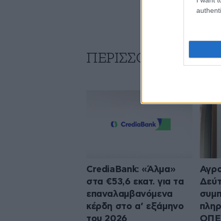
authenti
ΠΕΡΙΣΣΟΤΕΡΑ ΑΠΟ
CrediaBank: «Άλμα»
Αγρο
στα €53,6 εκατ. για τα
Δεύ
επαναλαμβανόμενα
συμπ
κέρδη στο α’ εξάμηνο
πληρ
του 2026
ΟΠΕ