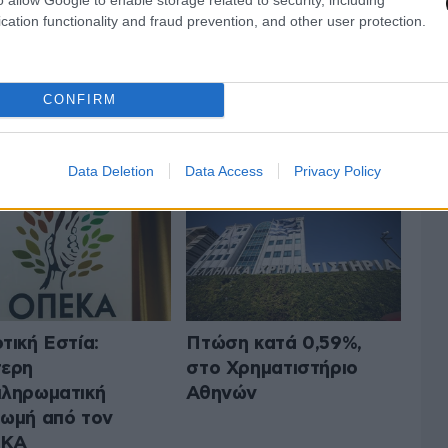
cation functionality and fraud prevention, and other user protection.
CONFIRM
 ΤΗΝ ΟΙΚΟΝΟΜΙΑ
ΟΛΑ ΤΑ ΑΡΘΡΑ
Data Deletion
Data Access
Privacy Policy
τική Εστία:
Πτώση κατά 0,59%,
τερη
στο Χρηματιστήριο
ληρωματική
Αθηνών
ωμή από τον
ΚΑ