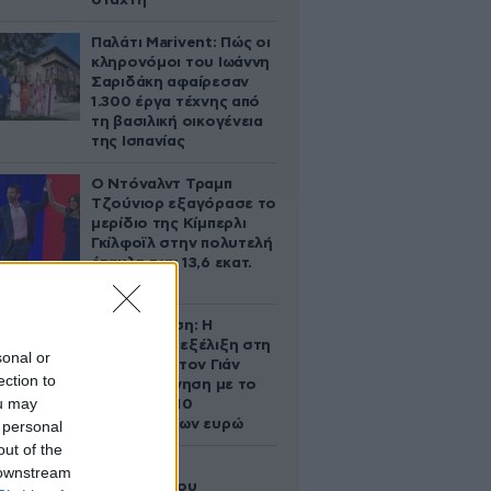
στάχτη
Παλάτι Marivent: Πώς οι
κληρονόμοι του Ιωάννη
Σαριδάκη αφαίρεσαν
1.300 έργα τέχνης από
τη βασιλική οικογένεια
της Ισπανίας
Ο Ντόναλντ Τραμπ
Τζούνιορ εξαγόρασε το
μερίδιο της Κίμπερλι
Γκίλφοϊλ στην πολυτελή
έπαυλη των 13,6 εκατ.
δολαρίων
Αθηνά Ωνάση: Η
απρόσμενη εξέλιξη στη
sonal or
διαμάχη με τον Γιάν
ection to
Τοπς – Η κίνηση με το
ou may
άλογο των 10
εκατομμυρίων ευρώ
 personal
out of the
Ο Στράτος
 downstream
Τζώρτζογλου