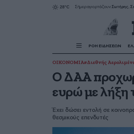
Σήμερα
γιορτάζουν:
ΡΟΗ ΕΙΔΗΣΕΩΝ
ΕΛ
ΟΙΚΟΝΟΜΙΑ
#Διεθνής Αερολιμέν
Ο ΔΑΑ προχωρ
ευρώ με λήξη 
Έχει δώσει εντολή σε κοινοπ
θεσμικούς επενδυτές