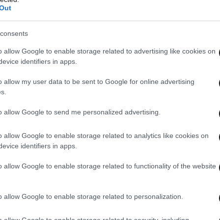
Out
οράς. Οι Ομολογίες αναμένεται να λάβουν
al Ratings και Βaa2 από την Moody’s Investors
consents
o allow Google to enable storage related to advertising like cookies on
evice identifiers in apps.
ίες θα χρησιμοποιηθούν από την Εταιρεία για
ου δανεισμού και για γενικούς εταιρικούς
o allow my user data to be sent to Google for online advertising
s.
εμηθούν εκτός των Ηνωμένων Πολιτειών στο
ωνα με τον Νόμο περί Κινητών Αξιών των Η.Π.Α.
to allow Google to send me personalized advertising.
».
o allow Google to enable storage related to analytics like cookies on
evice identifiers in apps.
o allow Google to enable storage related to functionality of the website
o allow Google to enable storage related to personalization.
o allow Google to enable storage related to security, including