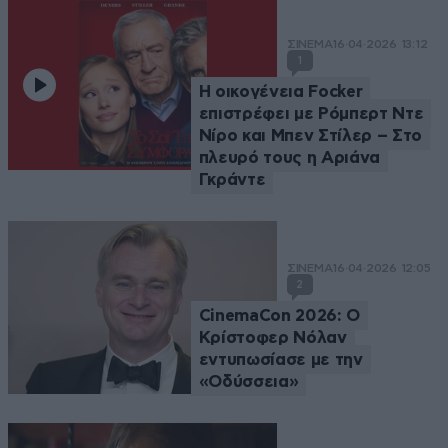
ΣΙΝΕΜΑ
16·04·2026 13:12
1
Η οικογένεια Focker
επιστρέφει με Ρόμπερτ Ντε
Νίρο και Μπεν Στίλερ – Στο
πλευρό τους η Αριάνα
Γκράντε
ΣΙΝΕΜΑ
16·04·2026 12:05
2
CinemaCon 2026: Ο
Κρίστοφερ Νόλαν
εντυπωσίασε με την
«Οδύσσεια»