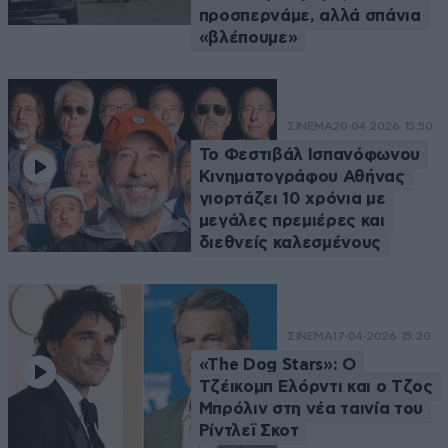
προσπερνάμε, αλλά σπάνια
«βλέπουμε»
ΣΙΝΕΜΑ
20·04·2026 15:50
Το Φεστιβάλ Ισπανόφωνου
Κινηματογράφου Αθήνας
γιορτάζει 10 χρόνια με
μεγάλες πρεμιέρες και
διεθνείς καλεσμένους
ΣΙΝΕΜΑ
17·04·2026 15:20
«The Dog Stars»: Ο
Τζέικομπ Ελόρντι και ο Τζος
Μπρόλιν στη νέα ταινία του
Ρίντλεϊ Σκοτ