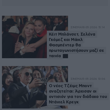
ΣΙΝΕΜΑ
18·05·2026 15:14
Κέιτ Μπλάνσετ, Σελένα
Γκόμεζ και Μάικλ
Φασμπέντερ θα
πρωταγωνιστήσουν μαζί σε
ταινία
ΣΙΝΕΜΑ
15·05·2026 13:06
Ο νέος Τζέιμς Μποντ
αναζητείται: Άρχισαν οι
οντισιόν για τον διάδοχο του
Ντάνιελ Κρεγκ