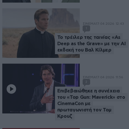
ΣΙΝΕΜΑ
17·04·2026 12:43
1
Το τρέιλερ της ταινίας «As
Deep as the Grave» με την AI
εκδοχή του Βαλ Κίλμερ
ΣΙΝΕΜΑ
17·04·2026 11:56
2
Επιβεβαιώθηκε η συνέχεια
του «Top Gun: Maverick» στο
CinemaCon με
πρωταγωνιστή τον Τομ
Κρουζ