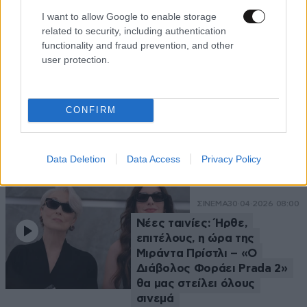
δημιουργηθεί από AI
I want to allow Google to enable storage
related to security, including authentication
functionality and fraud prevention, and other
user protection.
ΣΙΝΕΜΑ
30·04·2026 12:40
1
Η τεράστια ευθύνη του
CONFIRM
Κρίστοφερ Νόλαν για το νέο
του κινηματογραφικό έπος,
την «Οδύσσεια»
Data Deletion
Data Access
Privacy Policy
ΣΙΝΕΜΑ
30·04·2026 08:00
Νέες ταινίες: Ήρθε,
επιτέλους, η ώρα της
Μιράντα Πρίστλι – «Ο
Διάβολος Φοράει Prada 2»
θα μας στείλει όλους
σινεμά