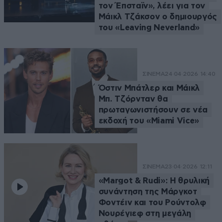
τον Έπσταϊν», λέει για τον
Μάικλ Τζάκσον ο δημιουργός
του «Leaving Neverland»
ΣΙΝΕΜΑ
24·04·2026 14:40
Όστιν Μπάτλερ και Μάικλ
Μπ. Τζόρνταν θα
πρωταγωνιστήσουν σε νέα
εκδοχή του «Miami Vice»
ΣΙΝΕΜΑ
23·04·2026 12:11
«Margot & Rudi»: Η θρυλική
συνάντηση της Μάργκοτ
Φοντέιν και του Ρούντολφ
Νουρέγιεφ στη μεγάλη