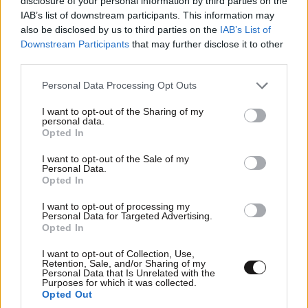
disclosure of your personal information by third parties on the
IAB’s list of downstream participants. This information may
also be disclosed by us to third parties on the
IAB’s List of
Downstream Participants
that may further disclose it to other
third parties.
Please note that this website/app uses one or more Google
Personal Data Processing Opt Outs
services and may gather and store information including but
not limited to your visit or usage behaviour. You may click to
I want to opt-out of the Sharing of my
personal data.
grant or deny consent to Google and its third-party tags to
Opted In
use your data for below specified purposes in below Google
consent section.
I want to opt-out of the Sale of my
Personal Data.
Opted In
I want to opt-out of processing my
Personal Data for Targeted Advertising.
Opted In
I want to opt-out of Collection, Use,
Retention, Sale, and/or Sharing of my
Personal Data that Is Unrelated with the
Purposes for which it was collected.
Opted Out