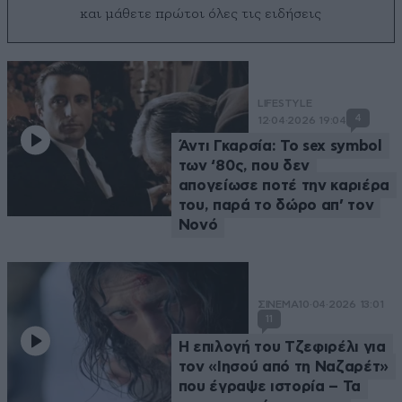
και μάθετε πρώτοι όλες τις ειδήσεις
LIFESTYLE
4
12·04·2026 19:04
Άντι Γκαρσία: Το sex symbol
των ‘80ς, που δεν
απογείωσε ποτέ την καριέρα
του, παρά το δώρο απ’ τον
Νονό
ΣΙΝΕΜΑ
10·04·2026 13:01
11
Η επιλογή του Τζεφιρέλι για
τον «Ιησού από τη Ναζαρέτ»
που έγραψε ιστορία – Τα