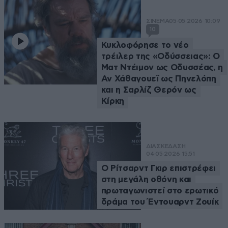
ΣΙΝΕΜΑ
05·05·2026 10:09
10
Κυκλοφόρησε το νέο
τρέιλερ της «Οδύσσειας»: Ο
Ματ Ντέιμον ως Οδυσσέας, η
Αν Χάθαγουεϊ ως Πηνελόπη
και η Σαρλίζ Θερόν ως
Κίρκη
ΔΙΑΣΚΕΔΑΣΗ
04·05·2026 15:51
Ο Ρίτσαρντ Γκιρ επιστρέφει
στη μεγάλη οθόνη και
πρωταγωνιστεί στο ερωτικό
δράμα του Έντουαρντ Ζουίκ