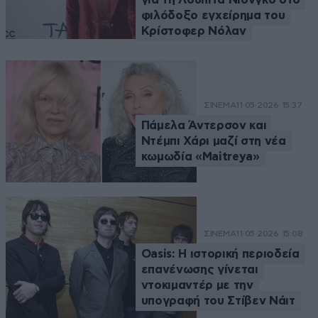
φιλόδοξο εγχείρημα του
Κρίστοφερ Νόλαν
ΣΙΝΕΜΑ
11·05·2026 15:37
Πάμελα Άντερσον και
Ντέμπι Χάρι μαζί στη νέα
κωμωδία «Maitreya»
ΣΙΝΕΜΑ
11·05·2026 15:08
Oasis: Η ιστορική περιοδεία
επανένωσης γίνεται
ντοκιμαντέρ με την
υπογραφή του Στίβεν Νάιτ