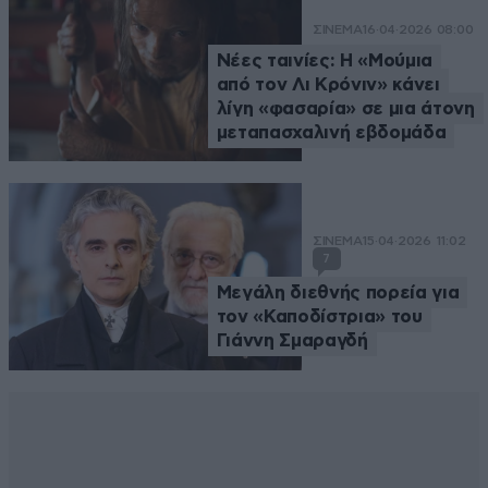
ΣΙΝΕΜΑ
16·04·2026 08:00
Νέες ταινίες: Η «Μούμια
από τον Λι Κρόνιν» κάνει
λίγη «φασαρία» σε μια άτονη
μεταπασχαλινή εβδομάδα
ΣΙΝΕΜΑ
15·04·2026 11:02
7
Μεγάλη διεθνής πορεία για
τον «Καποδίστρια» του
Γιάννη Σμαραγδή