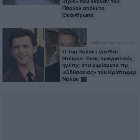
«τρικ» που έκαναν τον
Πάουελ απόλυτο
Θεάνθρωπο
ΣΙΝΕΜΑ
09·04·2026 13:44
Ο Τομ Χόλαντ για Ματ
Ντέιμον: Ένας πραγματικός
ηγέτης στα γυρίσματα της
«Οδύσσειας» του Κρίστοφερ
Νόλαν