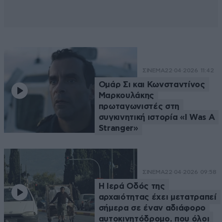
ΣΙΝΕΜΑ
22·04·2026 11:42
Ομάρ Σι και Κωνσταντίνος
Μαρκουλάκης
πρωταγωνιστές στη
συγκινητική ιστορία «I Was A
Stranger»
ΣΙΝΕΜΑ
22·04·2026 09:58
Η Ιερά Οδός της
αρχαιότητας έχει μετατραπεί
σήμερα σε έναν αδιάφορο
αυτοκινητόδρομο, που όλοι