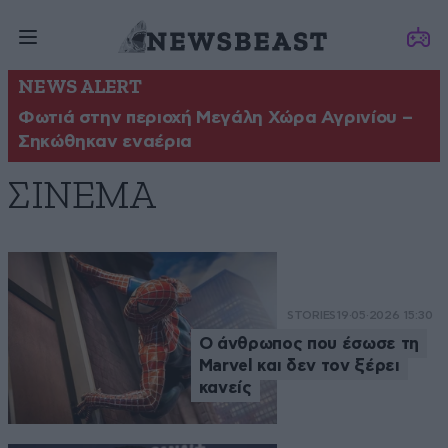
NEWS ALERT
Φωτιά στην περιοχή Μεγάλη Χώρα Αγρινίου –
Σηκώθηκαν εναέρια
ΣΙΝΕΜΑ
STORIES
19·05·2026 15:30
Ο άνθρωπος που έσωσε τη
Marvel και δεν τον ξέρει
κανείς