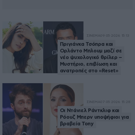
ΣΙΝΕΜΑ
09·05·2026 15:13
Πριγιάνκα Τσόπρα και
Ορλάντο Μπλουμ μαζί σε
νέο ψυχολογικό θρίλερ –
Μυστήριο, επιβίωση και
ανατροπές στο «Reset»
ΣΙΝΕΜΑ
07·05·2026 15:28
Οι Ντάνιελ Ράντκλιφ και
Ρόουζ Μπερν υποψήφιοι για
βραβεία Tony