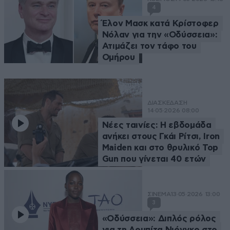
4
Έλον Μασκ κατά Κρίστοφερ
Νόλαν για την «Οδύσσεια»:
Ατιμάζει τον τάφο του
Ομήρου
ΔΙΑΣΚΕΔΑΣΗ
14·05·2026 08:00
Νέες ταινίες: Η εβδομάδα
ανήκει στους Γκάι Ρίτσι, Iron
Maiden και στο θρυλικό Top
Gun που γίνεται 40 ετών
ΣΙΝΕΜΑ
13·05·2026 13:00
3
«Οδύσσεια»: Διπλός ρόλος
για τη Λουπίτα Νιόνγκο στο