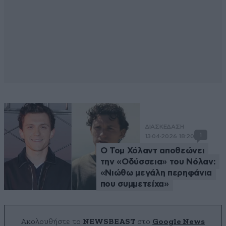
ΔΙΑΣΚΕΔΑΣΗ
1
13·04·2026 18:20
Ο Τομ Χόλαντ αποθεώνει
την «Οδύσσεια» του Νόλαν:
«Νιώθω μεγάλη περηφάνια
που συμμετείχα»
Ακολουθήστε το
NEWSBEAST
στο
Google News