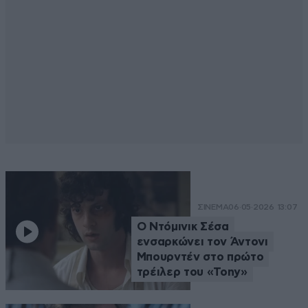
ΣΙΝΕΜΑ
06·05·2026 13:07
Ο Ντόμινικ Σέσα
ενσαρκώνει τον Άντονι
Μπουρντέν στο πρώτο
τρέιλερ του «Tony»