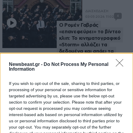
ΔΙΑΣΚΕΔΑΣΗ
4
03·05·2026 11:02
Ο Ρομέν Γαβράς
«επανεφεύρει» το βίντεο
κλιπ: Το κινηματογραφικό
«Storm» αλλάζει τα
δεδομένα και σπάει τα
κοντέρ στο YouTube
Newsbeast.gr -
Do Not Process My Personal
Information
If you wish to opt-out of the sale, sharing to third parties, or
processing of your personal or sensitive information for
targeted advertising by us, please use the below opt-out
section to confirm your selection. Please note that after your
opt-out request is processed you may continue seeing
interest-based ads based on personal information utilized by
us or personal information disclosed to third parties prior to
your opt-out. You may separately opt-out of the further