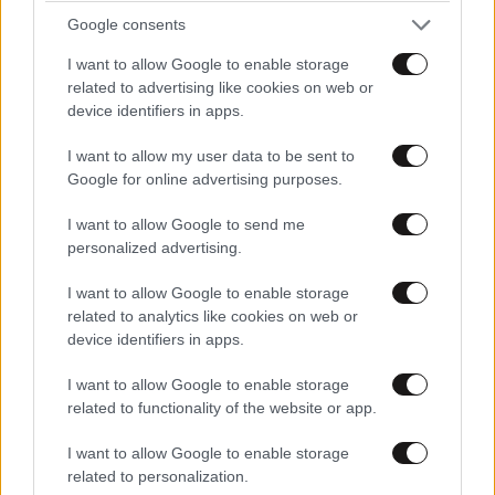
Google consents
I want to allow Google to enable storage
related to advertising like cookies on web or
device identifiers in apps.
ΣΙΝΕΜΑ
02·05·2026 16:59
I want to allow my user data to be sent to
«Ο Διάβολος φοράει Prada
Google for online advertising purposes.
2»: Τα συν και τα πλην του
I want to allow Google to send me
σίκουελ που δίχασε κοινό και
personalized advertising.
κριτικούς
I want to allow Google to enable storage
related to analytics like cookies on web or
device identifiers in apps.
ΔΙΑΣΚΕΔΑΣΗ
4
02·05·2026 01:28
I want to allow Google to enable storage
Αμερικανική Ακαδημία
related to functionality of the website or app.
Κινηματογράφου: Αποκλείει
I want to allow Google to enable storage
από τα Όσκαρ «ηθοποιούς»
related to personalization.
και σενάρια που έχουν