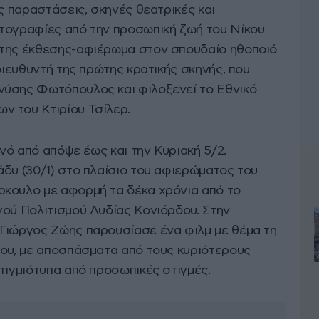
ις παραστάσεις, σκηνές θεατρικές και
τογραφίες από την προσωπική ζωή του Νίκου
 της έκθεσης-αφιέρωμα στον σπουδαίο ηθοποιό
 διευθυντή της πρώτης κρατικής σκηνής, που
νύσης Φωτόπουλος και φιλοξενεί το Εθνικό
ν του Κτιρίου Τσίλερ.
ινό από απόψε έως και την Κυριακή 5/2.
άδυ (30/1) στο πλαίσιο του αφιερώματος του
ρκουλο με αφορμή τα δέκα χρόνια από το
γού Πολιτισμού Λυδίας Κονιόρδου. Στην
Γιώργος Ζώης παρουσίασε ένα φιλμ με θέμα τη
λου, με αποσπάσματα από τους κυριότερους
τιγμιότυπα από προσωπικές στιγμές.