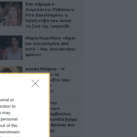
Σαν σήμερα 6
Αυγούστου: Πεθαίνει η
Ρίτα Σακελλαρίου, η
λαϊκή ντίβα που έκανε
τη ζωή της τραγούδι
Μαρία Κορινθίου: «Είμαι
πιο ευτυχισμένη από
ποτέ – Ναι, έχω πατήσει
φρένο»
Δανάη Μπάρκα – Η
ανάρτηση με το
σάντουιτς: «Στο χέρι
σου είναι να
αδυνατίσεις»
sonal or
«Βλέπουμε την
ection to
μπουγάδα σου»:
ou may
Δημοτική σύμβουλος
 personal
στη Νέα Ζηλανδία βγήκε
out of the
live σε συνεδρίαση από
το μπάνιο της
 downstream