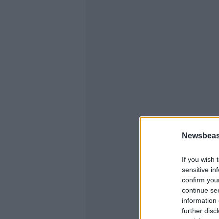
Newsbeast
If you wish 
sensitive in
confirm you
continue se
information 
further disc