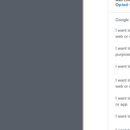
Opted 
Google 
I want t
web or d
I want t
purpose
I want 
I want t
web or d
I want t
or app.
I want t
I want t