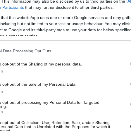
. This information may also be disclosed by us to third parties on the
IA
Participants
that may further disclose it to other third parties.
 that this website/app uses one or more Google services and may gath
including but not limited to your visit or usage behaviour. You may click 
 to Google and its third-party tags to use your data for below specifi
ogle consent section.
13 συναπτά έτη (1994-2007) καλλιτεχνικός
l Data Processing Opt Outs
, συνέδεσε το όνομά του με τεράστιες τομές σε
o opt-out of the Sharing of my personal data.
α πολύτιμη παρακαταθήκη για τις επόμενες
In
α του ίδρυσε την Πειραματική Σκηνή και το
νιμη λειτουργία την Παιδική Σκηνή του
o opt-out of the Sale of my Personal Data.
ου καταγράφηκε και η τεράστια επιτυχία του
In
ων Β. Παπαθανασίου – Μ. Ρέππα σε σκηνοθεσία
to opt-out of processing my Personal Data for Targeted
ing.
ουσικό έργο στην ιστορία του Εθνικού
In
νική επιθεώρηση.
o opt-out of Collection, Use, Retention, Sale, and/or Sharing
ersonal Data that Is Unrelated with the Purposes for which it
lected.