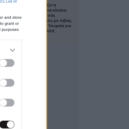
B’s List of
Πώς σχεδιάζει η
κυβέρνηση να κλείσει
τους ανοιχτούς
er and store
λογαριασμούς με Λιβύη,
to grant or
Αλβανία και Τουρκία για
ed purposes
τη χάραξη ΑΟΖ