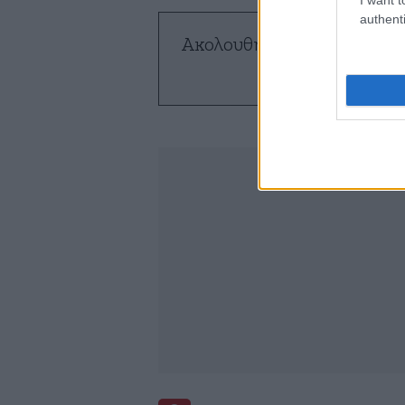
authenti
Ακολουθήστε το
NEWSBE
ό