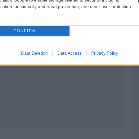
cation functionality and fraud prevention, and other user protection.
AST
στο
Google News
και μάθετε πρώτοι
λες τις ειδήσεις
CONFIRM
Data Deletion
Data Access
Privacy Policy