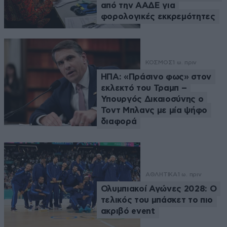
από την ΑΑΔΕ για
φορολογικές εκκρεμότητες
ΚΟΣΜΟΣ
1 ω. πριν
ΗΠΑ: «Πράσινο φως» στον
εκλεκτό του Τραμπ –
Υπουργός Δικαιοσύνης ο
Τοντ Μπλανς με μία ψήφο
διαφορά
ΑΘΛΗΤΙΚΑ
1 ω. πριν
Ολυμπιακοί Αγώνες 2028: Ο
τελικός του μπάσκετ το πιο
ακριβό event