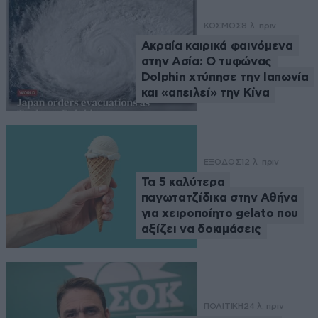
ΚΟΣΜΟΣ
8 λ. πριν
Ακραία καιρικά φαινόμενα
στην Ασία: Ο τυφώνας
Dolphin χτύπησε την Ιαπωνία
και «απειλεί» την Κίνα
ΕΞΟΔΟΣ
12 λ. πριν
Τα 5 καλύτερα
παγωτατζίδικα στην Αθήνα
για χειροποίητο gelato που
αξίζει να δοκιμάσεις
ΠΟΛΙΤΙΚΗ
24 λ. πριν