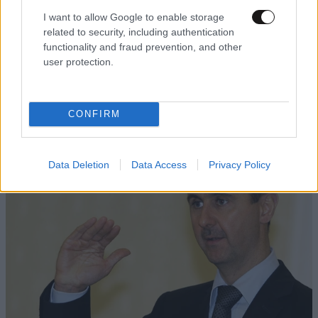
I want to allow Google to enable storage
related to security, including authentication
functionality and fraud prevention, and other
user protection.
ΟΙΚΟΝΟΜΙΑ
1 ω. πριν
Ποιοι φορολογούμενοι θα λάβουν email ή
τηλεφώνημα από την ΑΑΔΕ για φορολογικές
CONFIRM
εκκρεμότητες
Data Deletion
Data Access
Privacy Policy