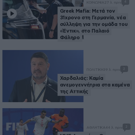
4
ΚΟΙΝΩΝΙΑ
27 λ. πριν
Greek Mafia: Μετά τον
31χρονο στη Γερμανία, νέα
σύλληψη για την ομάδα του
«Έντικ», στο Παλαιό
Φάληρο
2
ΠΟΛΙΤΙΚΗ
39 λ. πριν
Χαρδαλιάς: Καμία
ανεμογεννήτρια στα καμένα
της Αττικής
2
ΑΘΛΗΤΙΚΑ
44 λ. πριν