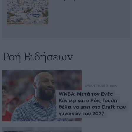
Ροή Ειδήσεων
ΑΘΛΗΤΙΚΑ
5 λ. πριν
WNBA: Μετά τον Ενές
Κάντερ και ο Ρόις Γουάιτ
θέλει να μπει στο Draft των
γυναικών του 2027