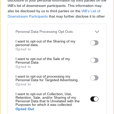
disclosure of your personal information by third parties on the
IAB’s list of downstream participants. This information may
also be disclosed by us to third parties on the
IAB’s List of
Downstream Participants
that may further disclose it to other
third parties.
Please note that this website/app uses one or more Google
Personal Data Processing Opt Outs
services and may gather and store information including but
not limited to your visit or usage behaviour. You may click to
I want to opt-out of the Sharing of my
personal data.
grant or deny consent to Google and its third-party tags to
Opted In
use your data for below specified purposes in below Google
consent section.
I want to opt-out of the Sale of my
Personal Data.
Opted In
I want to opt-out of processing my
Personal Data for Targeted Advertising.
Opted In
I want to opt-out of Collection, Use,
Retention, Sale, and/or Sharing of my
Personal Data that Is Unrelated with the
Purposes for which it was collected.
Opted Out