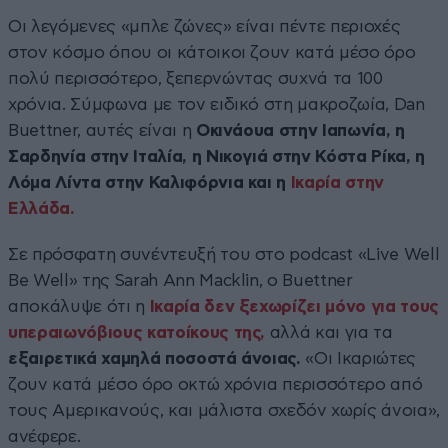
Οι λεγόμενες «μπλε ζώνες» είναι πέντε περιοχές
στον κόσμο όπου οι κάτοικοι ζουν κατά μέσο όρο
πολύ περισσότερο, ξεπερνώντας συχνά τα 100
χρόνια. Σύμφωνα με τον ειδικό στη μακροζωία, Dan
Buettner, αυτές είναι η
Οκινάουα στην Ιαπωνία, η
Σαρδηνία στην Ιταλία, η Νικογιά στην Κόστα Ρίκα, η
Λόμα Λίντα στην Καλιφόρνια και η
Ικαρία στην
Ελλάδα.
Σε πρόσφατη συνέντευξή του στο podcast «Live Well
Be Well» της Sarah Ann Macklin, ο Buettner
αποκάλυψε ότι η
Ικαρία δεν ξεχωρίζει μόνο για τους
υπεραιωνόβιους κατοίκους της,
αλλά και για τα
εξαιρετικά χαμηλά ποσοστά άνοιας.
«Οι Ικαριώτες
ζουν κατά μέσο όρο οκτώ χρόνια περισσότερο από
τους Αμερικανούς, και μάλιστα σχεδόν χωρίς άνοια»,
ανέφερε.