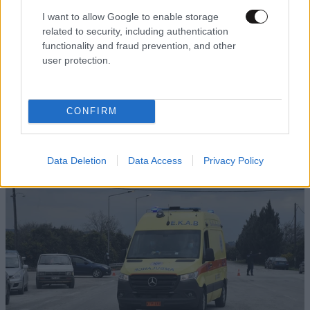
I want to allow Google to enable storage
related to security, including authentication
functionality and fraud prevention, and other
user protection.
Οι ισχυρισμοί του 55χρονου που κρατούσε τον
CONFIRM
νεκρό πατέρα του για χρόνια στον καταψύκτη:
«Δεν μπορούσα να τον αποχωριστώ»
Data Deletion
Data Access
Privacy Policy