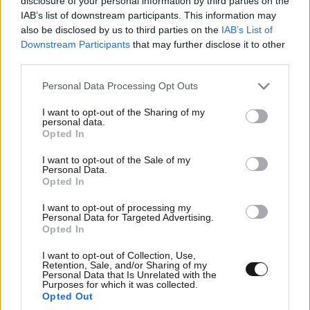
disclosure of your personal information by third parties on the
IAB’s list of downstream participants. This information may
also be disclosed by us to third parties on the
IAB’s List of
Downstream Participants
that may further disclose it to other
third parties.
Please note that this website/app uses one or more Google
Personal Data Processing Opt Outs
services and may gather and store information including but
not limited to your visit or usage behaviour. You may click to
I want to opt-out of the Sharing of my
personal data.
grant or deny consent to Google and its third-party tags to
Opted In
use your data for below specified purposes in below Google
consent section.
I want to opt-out of the Sale of my
Personal Data.
Opted In
ΠΕΡΙΣΣΟΤΕΡΑ ΑΠΟ ΤΗΝ
ΚΟΙΝΩΝΙΑ
I want to opt-out of processing my
Personal Data for Targeted Advertising.
Opted In
I want to opt-out of Collection, Use,
Retention, Sale, and/or Sharing of my
Personal Data that Is Unrelated with the
Purposes for which it was collected.
Opted Out