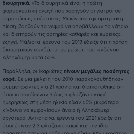
διουρητικά.
«Τα διουρητικά είναι η πρώτη
φαρμακευτική αγωγή που χορηγούν οι γιατροί σε
περιπτώσεις υπέρτασης. Μειώνουν την αρτηριακή
πίεση, βοηθούν τα νεφρά να αποβάλλουν το νάτριο
και διατηρούν τις αρτηρίες καθαρές και ευρείες»,
εξηγεί. Μάλιστα, έρευνα του 2013 έδειξε ότι η χρήση
διουρητικών συνδέεται με μείωση του κινδύνου
Αλτσχάιμερ κατά 50%.
Παράλληλα, οι Ικαριώτες
πίνουν μεγάλες ποσότητες
καφέ
. Σε μια μελέτη του 2010, παρακολουθήθηκαν
συμμετέχοντες για 21 χρόνια και διαπιστώθηκε ότι
όσοι κατανάλωναν 3 έως 5 φλιτζάνια καφέ
ημερησίως στη μέση ηλικία είχαν 65% μικρότερο
κίνδυνο να εμφανίσουν άνοια ή Αλτσχάιμερ
αργότερα. Αντίστοιχα, έρευνα του 2021 έδειξε ότι
όσοι έπιναν 2-3 φλιτζάνια καφέ και την ίδια
ποσότητα τσαγιού καθημερινά είχαν 30% μικρότερο