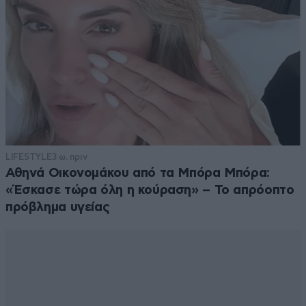
μέσα στο χώμα... 17% αλκοόλ κι όλη μέρα ρουφάνε,
λόγω κοινωνικότητας... αγαπάμε την Ικαρία!!!
Απαντήστε
1
0
ωχχ
18·02·2025 12:06
τεμπελια και αφασια,τα 2 συστατικα τους...
LIFESTYLE
3 ω. πριν
Αθηνά Οικονομάκου από τα Μπόρα Μπόρα:
Απαντήστε
0
0
«Έσκασε τώρα όλη η κούραση» – Το απρόοπτο
πρόβλημα υγείας
Iliostalakti
18·02·2025 11:29
O kafes filtro einai polu spoudaios enantion tis anoias 2
eos 3 potirakia.ochi perissotero omos