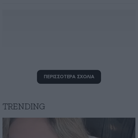
ΠΕΡΙΣΣΟΤΕΡΑ ΣΧΟΛΙΑ
TRENDING
επί σκοπόν...
18·02·2025 14:36
Μέτρια κατανάλωση κρασιού;;; στην Ικαρία φτιάχνουν
κρασί με έναν ιδιαίτερο τρόπο, σε πήλινα πιθάρια