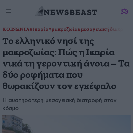
ΚΟΙΝΩΝΙΑ
#Ικαρία
#μακροζωία
#μεσογειακή διατροφή
Το ελληνικό νησί της
μακροζωίας: Πώς η Ικαρία
νικά τη γεροντική άνοια – Τα
δύο ροφήματα που
θωρακίζουν τον εγκέφαλο
Η αυστηρότερη μεσογειακή διατροφή στον
κόσμο