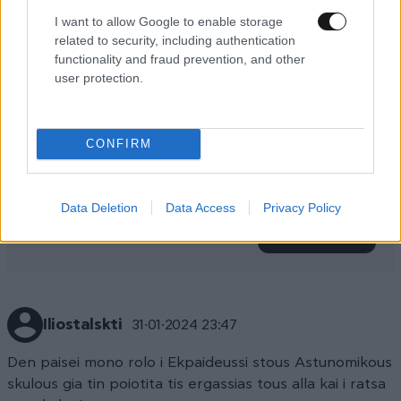
I want to allow Google to enable storage
related to security, including authentication
functionality and fraud prevention, and other
user protection.
CONFIRM
Xαρακτήρες: 0/1000
Διαβάστε και ακολουθήστε τους κανόνες σχολιασμού
Data Deletion
Data Access
Privacy Policy
ΠΡΟΣΘΗΚΗ
Iliostalskti
31·01·2024 23:47
Den paisei mono rolo i Ekpaideussi stous Astunomikous
skulous gia tin poiotita tis ergassias tous alla kai i ratsa