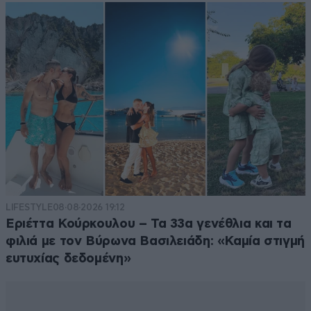
LIFESTYLE
08·08·2026 19:12
Εριέττα Κούρκουλου – Τα 33α γενέθλια και τα
φιλιά με τον Βύρωνα Βασιλειάδη: «Καμία στιγμή
ευτυχίας δεδομένη»