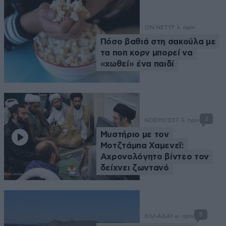
ON NET
17 λ. πριν
Πόσο βαθιά στη σακούλα με
τα ποπ κορν μπορεί να
«χωθεί» ένα παιδί
2
ΚΟΣΜΟΣ
37 λ. πριν
Μυστήριο με τον
Μοτζτάμπα Χαμενεΐ:
Αχρονολόγητο βίντεο τον
δείχνει ζωντανό
5
ΕΛΛΑΔΑ
1 ω. πριν