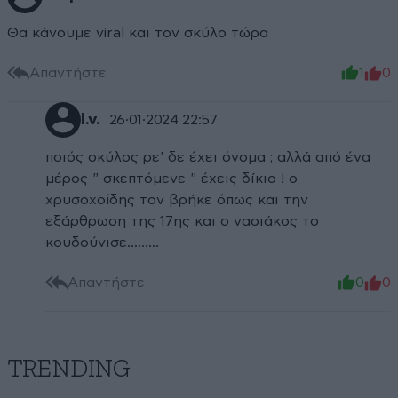
Θα κάνουμε viral και τον σκύλο τώρα
Απαντήστε
1
0
l.v.
26·01·2024 22:57
ποιός σκύλος ρε' δε έχει όνομα ; αλλά από ένα
μέρος " σκεπτόμενε " έχεις δίκιο ! ο
χρυσοχοΐδης τον βρήκε όπως και την
εξάρθρωση της 17ης και ο νασιάκος το
κουδούνισε.........
Απαντήστε
0
0
TRENDING