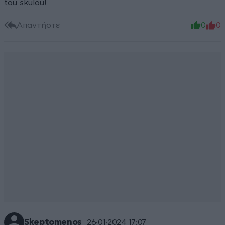
tou skulou!
Απαντήστε
0
0
Skeptomenos
26·01·2024 17:07