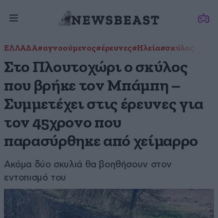
ΕΛΛΑΔΑ
#αγνοούμενος
#έρευνες
#Ηλεία
#σκύλος
Στο Πλουτοχώρι ο σκύλος
που βρήκε τον Μπάμπη –
Συμμετέχει στις έρευνες για
τον 45χρονο που
παρασύρθηκε από χείμαρρο
Ακόμα δύο σκυλιά θα βοηθήσουν στον
εντοπισμό του