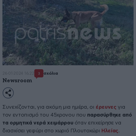
26·01·2024 16:22
σχόλια
3
Newsroom
Συνεχίζονται, για ακόμη μια ημέρα, οι
έρευνες
για
τον εντοπισμό του 45χρονου που
παρασύρθηκε από
τα ορμητικά νερά χειμάρρου
όταν επιχείρησε να
διασχίσει γεφύρι στο χωριό Πλουτοχώρι
Ηλείας
.