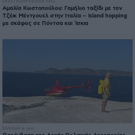
LIFESTYLE
09·08·2026 10:52
Αμαλία Κωστοπούλου: Γαμήλιο ταξίδι με τον
Τζέικ Μέντγουελ στην Ιταλία – Island hopping
με σκάφος σε Πόντσα και Ίσκια
ΕΛΛΑΔΑ
1 ω. πριν