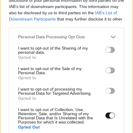
disclosure of your personal information by third parties on the
IAB’s list of downstream participants. This information may
also be disclosed by us to third parties on the
IAB’s List of
Downstream Participants
that may further disclose it to other
third parties.
Ιράν: «Κλειστά τα Στενά του Ορμούζ μέχρι να
Please note that this website/app uses one or more Google
Personal Data Processing Opt Outs
δεχθούν οι ΗΠΑ όλους τους όρους μας» – Στο
services and may gather and store information including but
τραπέζι συμφωνία για το άνοιγμα
not limited to your visit or usage behaviour. You may click to
I want to opt-out of the Sharing of my
personal data.
grant or deny consent to Google and its third-party tags to
Opted In
use your data for below specified purposes in below Google
consent section.
I want to opt-out of the Sale of my
Personal Data.
Opted In
Ακολουθήστε το
NEWSBEAST
στο
Google News
I want to opt-out of processing my
και μάθετε πρώτοι όλες τις ειδήσεις
Personal Data for Targeted Advertising.
Opted In
I want to opt-out of Collection, Use,
Retention, Sale, and/or Sharing of my
Personal Data that Is Unrelated with the
Purposes for which it was collected.
Opted Out