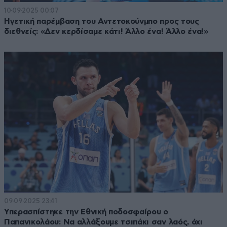
10·09·2025 00:07
Ηγετική παρέμβαση του Αντετοκούνμπο προς τους
διεθνείς: «Δεν κερδίσαμε κάτι! Άλλο ένα! Άλλο ένα!»
09·09·2025 23:41
Υπερασπίστηκε την Εθνική ποδοσφαίρου ο
Παπανικολάου: Να αλλάξουμε τσιπάκι σαν λαός, όχι