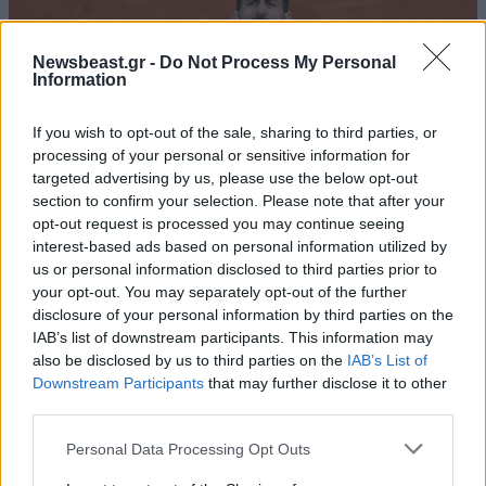
Newsbeast.gr -
Do Not Process My Personal
Information
If you wish to opt-out of the sale, sharing to third parties, or
processing of your personal or sensitive information for
targeted advertising by us, please use the below opt-out
section to confirm your selection. Please note that after your
opt-out request is processed you may continue seeing
interest-based ads based on personal information utilized by
us or personal information disclosed to third parties prior to
10·09·2025 17:56
your opt-out. You may separately opt-out of the further
EuroBasket 2025: Το μήνυμα του Τζόκοβιτς στον
disclosure of your personal information by third parties on the
Αντετοκούνμπο για την πρόκριση της Εθνικής Ελλάδας
IAB’s list of downstream participants. This information may
also be disclosed by us to third parties on the
IAB’s List of
Downstream Participants
that may further disclose it to other
third parties.
Please note that this website/app uses one or more Google
Personal Data Processing Opt Outs
services and may gather and store information including but