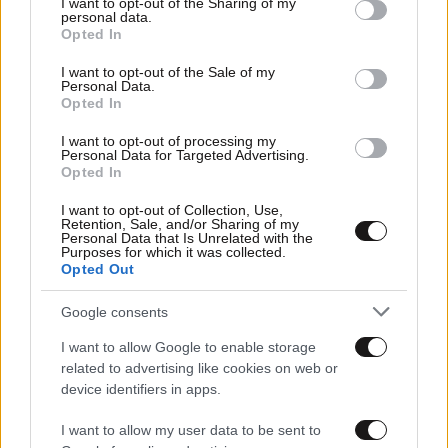
not limited to your visit or usage behaviour. You may click to
I want to opt-out of the Sharing of my
personal data.
grant or deny consent to Google and its third-party tags to
Opted In
use your data for below specified purposes in below Google
consent section.
I want to opt-out of the Sale of my
Personal Data.
Opted In
I want to opt-out of processing my
Personal Data for Targeted Advertising.
Opted In
10·09·2025 17:16
I want to opt-out of Collection, Use,
EuroBasket 2025: Ο Αταμάν ζητάει περισσότερες
Retention, Sale, and/or Sharing of my
Personal Data that Is Unrelated with the
πτήσεις από Τουρκία προς Ρίγα για τον ημιτελικό με την
Purposes for which it was collected.
Εθνική Ελλάδας
Opted Out
Google consents
I want to allow Google to enable storage
related to advertising like cookies on web or
device identifiers in apps.
I want to allow my user data to be sent to