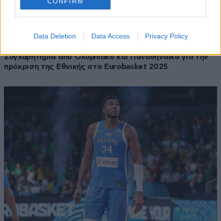
CONFIRM
Data Deletion
Data Access
Privacy Policy
10·09·2025 02:02
Συγχαρητήρια από Ολυμπιακό και Παναθηναϊκό για την
πρόκριση της Εθνικής στο Eurobasket 2025