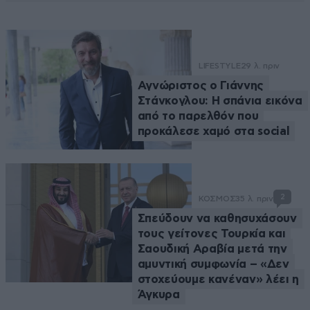
LIFESTYLE
29 λ. πριν
Αγνώριστος ο Γιάννης
Στάνκογλου: Η σπάνια εικόνα
από το παρελθόν που
προκάλεσε χαμό στα social
2
ΚΟΣΜΟΣ
35 λ. πριν
Σπεύδουν να καθησυχάσουν
τους γείτονες Τουρκία και
Σαουδική Αραβία μετά την
αμυντική συμφωνία – «Δεν
στοχεύουμε κανέναν» λέει η
Άγκυρα