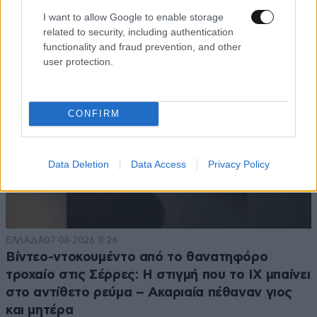
TRENDING
I want to allow Google to enable storage
related to security, including authentication
functionality and fraud prevention, and other
user protection.
CONFIRM
Data Deletion
Data Access
Privacy Policy
ΕΛΛΑΔΑ
07·08·2026 11:26
Βίντεο-ντοκουμέντο από το θανατηφόρο
τροχαίο στις Σέρρες: Η στιγμή που το ΙΧ μπαίνει
στο αντίθετο ρεύμα – Ακαριαία πέθαναν γιος
και μητέρα