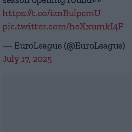
season opening round👀
https://t.co/iznBulpcmU
pic.twitter.com/heXxumkI4F
— EuroLeague (@EuroLeague)
July 17, 2025