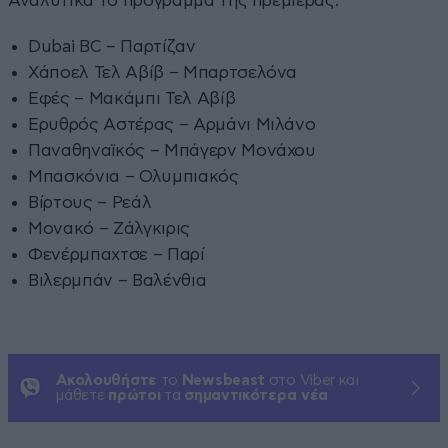
Αναλυτικά το πρόγραμμα της πρεμιέρας:
Dubai BC – Παρτίζαν
Χάποελ Τελ Αβίβ – Μπαρτσελόνα
Εφές – Μακάμπι Τελ Αβίβ
Ερυθρός Αστέρας – Αρμάνι Μιλάνο
Παναθηναϊκός – Μπάγερν Μονάχου
Μπασκόνια – Ολυμπιακός
Βίρτους – Ρεάλ
Μονακό – Ζάλγκιρις
Φενέρμπαχτσε – Παρί
Βιλερμπάν – Βαλένθια
Ακολουθήστε
το
Newsbeast
στο Viber και
μάθετε
πρώτοι
τα
σημαντικότερα νέα