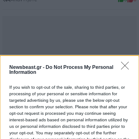
Newsbeast.gr -
Do Not Process My Personal
Information
If you wish to opt-out of the sale, sharing to third parties, or
processing of your personal or sensitive information for
targeted advertising by us, please use the below opt-out
section to confirm your selection. Please note that after your
opt-out request is processed you may continue seeing
interest-based ads based on personal information utilized by
Green Lord
17·07·2025 12:22
us or personal information disclosed to third parties prior to
your opt-out. You may separately opt-out of the further
ωχ ωχ ωχ απονωρις στα βασανα τα γαυρακια!!! ωχ ωχ