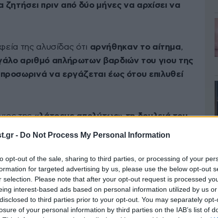
 ζητήσει πριν από δύο μήνες να αρχίσει να
αφεία της αλυσίδας ότι
αρνήθηκαν το αίτημα
,
άλο αριθμό απλήρωτων βαρδιών του γιου της
προσωρινά να εργάζεται έως ότου επιλυθεί
γιος της
«λάτρευε απολύτως» τη δουλειά του
 ψέματα ότι το κατάστημα είχε κλείσει για
.gr -
Do Not Process My Personal Information
 προστατεύσει από την αλήθεια ότι δεν
to opt-out of the sale, sharing to third parties, or processing of your per
formation for targeted advertising by us, please use the below opt-out s
r selection. Please note that after your opt-out request is processed y
eing interest-based ads based on personal information utilized by us or
disclosed to third parties prior to your opt-out. You may separately opt-
losure of your personal information by third parties on the IAB’s list of