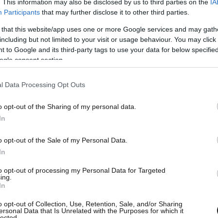
. This information may also be disclosed by us to third parties on the
IA
Participants
that may further disclose it to other third parties.
 that this website/app uses one or more Google services and may gath
including but not limited to your visit or usage behaviour. You may click 
 to Google and its third-party tags to use your data for below specifi
ogle consent section.
l Data Processing Opt Outs
o opt-out of the Sharing of my personal data.
In
o opt-out of the Sale of my Personal Data.
In
kfast, δήλωσε: «Ξεκίνησε στη Waitrose επειδή
to opt-out of processing my Personal Data for Targeted
ing.
σω του κολλεγίου. Άρχισε με μία ώρα την
In
, καθώς βελτιωνόταν και εξοικειωνόταν με το
o opt-out of Collection, Use, Retention, Sale, and/or Sharing
Τελικά, όταν τελείωσε το κολλέγιο, ζητήσαμε να
ersonal Data that Is Unrelated with the Purposes for which it
lected.