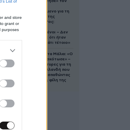
B’s List of
που «υιοθέτησε» τον
Αφγανό
κατηγορούμενο για τη
δολοφονία της
er and store
Ελίζαμπεθ Ρος:
to grant or
«Είμαστε
ed purposes
συντετριμμένοι – Δεν
έδειξε ποτέ ότι ήταν
ικανός για κάτι τέτοιο»
Τραγωδία στα Μάλια: «Ο
πανικός τη σκότωσε» –
Τι λένε μάρτυρες για τη
42χρονη Ολλανδή που
πνίγηκε προσπαθώντας
να σώσει τη φίλη της