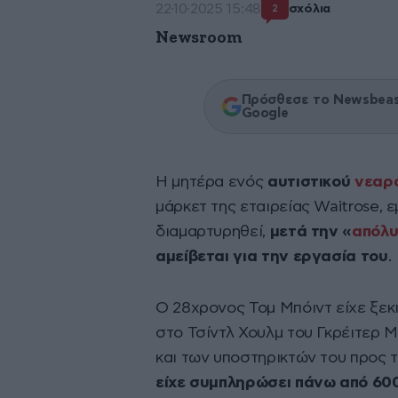
22·10·2025 15:48
σχόλια
2
Newsroom
Πρόσθεσε το Newsbeast
Google
Η μητέρα ενός
αυτιστικού
νεαρ
μάρκετ της εταιρείας Waitrose, 
διαμαρτυρηθεί,
μετά την «
απόλ
αμείβεται για την εργασία του
.
Ο 28χρονος Τομ Μπόιντ είχε ξεκ
στο Τσίντλ Χουλμ του Γκρέιτερ Μ
και των υποστηρικτών του προς 
είχε συμπληρώσει πάνω από 60