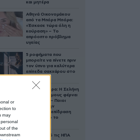
και μητέρα
Αθηνά Οικονομάκου
από τα Μπόρα Μπόρα:
«Έσκασε τώρα όλη η
κούραση» – Το
απρόοπτο πρόβλημα
υγείας
5 ροφήματα που
μπορείτε να πίνετε πριν
τον ύπνο για καλύτερα
επίπεδα σακχάρου στο
αίμα
Ζώδια σήμερα: Η Σελήνη
στους Διδύμους φέρνει
ανατροπές – Ποιοι
sonal or
δέχονται την
ection to
ευεργετική επίδραση
ou may
του Δία από το
 personal
απόγευμα;
out of the
 downstream
Ζευγάρι από τις ΗΠΑ