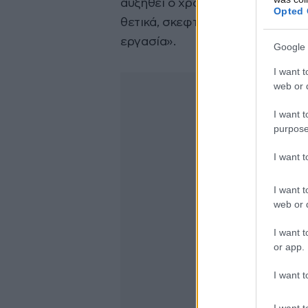
αυξηθεί ο χρόνος σε δύο ημέρες 
Opted 
θετικά, σκεφτήκαμε να ρωτήσουμ
εργασία».
Google 
I want t
web or d
I want t
purpose
I want 
I want t
web or d
I want t
or app.
I want t
I want t