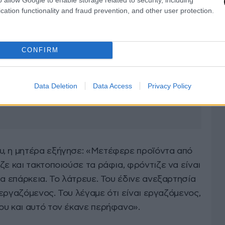
cation functionality and fraud prevention, and other user protection.
CONFIRM
Data Deletion
Data Access
Privacy Policy
υ, η μητέρα εξήγησε: «Μετέφερε προϊόντα από
ζε και τακτοποιούσε τα ράφια, φρόντιζε να είναι
τα επάρκεια. Το λάτρευε. Του έδινε ανεξαρτησία
ι εργαζόμενος. Του λέγαμε ότι είναι εργαζόμενος,
ου και αυτό τον έκανε περήφανο».