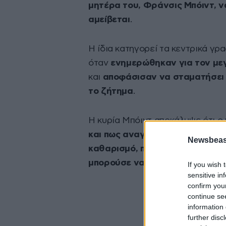
μητέρα του, Φράνσις Μπόιντ, να
αμείβεται
.
Η ίδια κατηγορεί τα κεντρικά γρ
όταν
ενημερώθηκαν για τον μεγ
και
αποφάσισαν να σταματήσει 
το ζήτημα
.
Η κυρία Μπόιντ αποκάλυψε ότι ο 
και πως αναγκάστηκε να του πει
Newsbeast
καθαρισμό, προκειμένου να τον
μπορούσε να επιστρέψει.
If you wish 
sensitive in
confirm you
continue se
information 
further disc