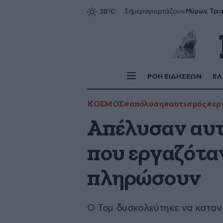
Σήμερα
γιορτάζουν:
ΡΟΗ ΕΙΔΗΣΕΩΝ
ΕΛ
ΚΟΣΜΟΣ
#απόλυση
#αυτισμός
#ερ
Απέλυσαν αυτ
που εργαζόταν
πληρώσουν
Ο Τομ δυσκολεύτηκε να κατανο