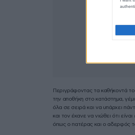
authenti
Περιγράφοντας τα καθήκοντά το
την αποθήκη στο κατάστημα, γέμι
όλα σε σειρά και να υπάρχει πάν
και τον έκανε να νιώθει ότι είνα
όπως ο πατέρας και ο αδερφός τ