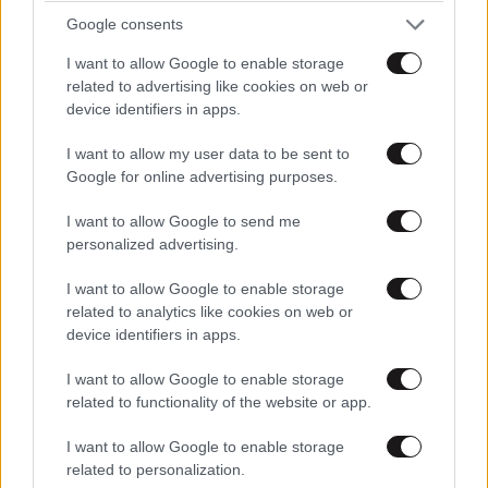
Google consents
I want to allow Google to enable storage
related to advertising like cookies on web or
device identifiers in apps.
I want to allow my user data to be sent to
Google for online advertising purposes.
I want to allow Google to send me
LIFESTYLE
08·08·2026 19:12
personalized advertising.
Εριέττα Κούρκουλου – Τα 33α γενέθλια και τα
φιλιά με τον Βύρωνα Βασιλειάδη: «Καμία στιγμή
I want to allow Google to enable storage
ευτυχίας δεδομένη»
related to analytics like cookies on web or
device identifiers in apps.
I want to allow Google to enable storage
related to functionality of the website or app.
I want to allow Google to enable storage
related to personalization.