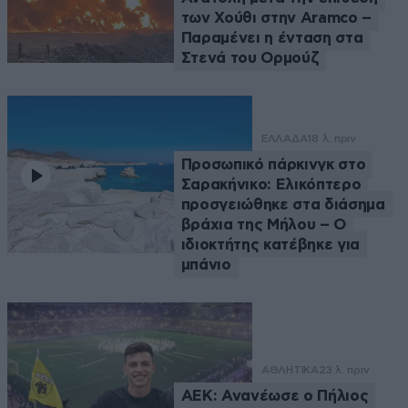
των Χούθι στην Aramco –
Παραμένει η ένταση στα
Στενά του Ορμούζ
ΕΛΛΑΔΑ
18 λ. πριν
Προσωπικό πάρκινγκ στο
Σαρακήνικο: Ελικόπτερο
προσγειώθηκε στα διάσημα
βράχια της Μήλου – Ο
ιδιοκτήτης κατέβηκε για
μπάνιο
ΑΘΛΗΤΙΚΑ
23 λ. πριν
ΑΕΚ: Ανανέωσε ο Πήλιος