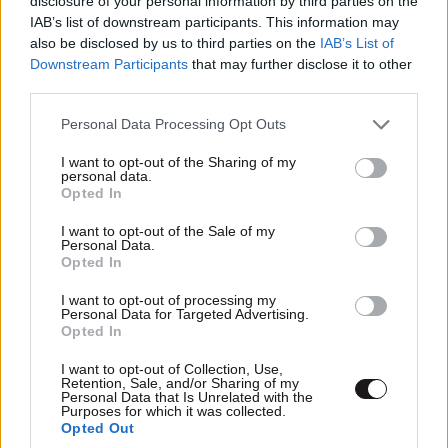
disclosure of your personal information by third parties on the
IAB’s list of downstream participants. This information may
also be disclosed by us to third parties on the
IAB’s List of
Downstream Participants
that may further disclose it to other
third parties.
Please note that this website/app uses one or more Google
Personal Data Processing Opt Outs
services and may gather and store information including but
not limited to your visit or usage behaviour. You may click to
I want to opt-out of the Sharing of my
personal data.
grant or deny consent to Google and its third-party tags to
Opted In
use your data for below specified purposes in below Google
consent section.
I want to opt-out of the Sale of my
Personal Data.
Opted In
I want to opt-out of processing my
Personal Data for Targeted Advertising.
Opted In
I want to opt-out of Collection, Use,
Retention, Sale, and/or Sharing of my
Personal Data that Is Unrelated with the
Purposes for which it was collected.
Opted Out