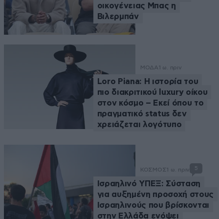
οικογένειας Μπας η
Βιλερμπάν
ΜΟΔΑ
1 ω. πριν
Loro Piana: Η ιστορία του
πιο διακριτικού luxury οίκου
στον κόσμο – Εκεί όπου το
πραγματικό status δεν
χρειάζεται λογότυπο
5
ΚΟΣΜΟΣ
1 ω. πριν
Ισραηλινό ΥΠΕΞ: Σύσταση
για αυξημένη προσοχή στους
Ισραηλινούς που βρίσκονται
στην Ελλάδα ενόψει