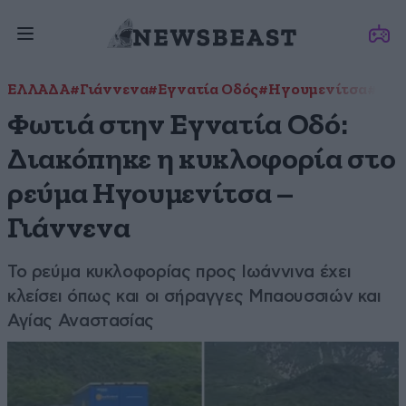
ΕΛΛΑΔΑ
#Γιάννενα
#Εγνατία Οδός
#Ηγουμενίτσα
#φωτ
Φωτιά στην Εγνατία Οδό:
Διακόπηκε η κυκλοφορία στο
ρεύμα Ηγουμενίτσα –
Γιάννενα
Το ρεύμα κυκλοφορίας προς Ιωάννινα έχει
κλείσει όπως και οι σήραγγες Μπαουσσιών και
Αγίας Αναστασίας