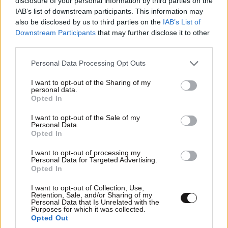
disclosure of your personal information by third parties on the
IAB’s list of downstream participants. This information may
also be disclosed by us to third parties on the
IAB’s List of
Downstream Participants
that may further disclose it to other
third parties.
Please note that this website/app uses one or more Google
Personal Data Processing Opt Outs
services and may gather and store information including but
not limited to your visit or usage behaviour. You may click to
I want to opt-out of the Sharing of my
personal data.
grant or deny consent to Google and its third-party tags to
Opted In
use your data for below specified purposes in below Google
consent section.
I want to opt-out of the Sale of my
Personal Data.
Opted In
I want to opt-out of processing my
Personal Data for Targeted Advertising.
Opted In
Όλο και περισσότεροι εργοδότες πετυχαίνουν
I want to opt-out of Collection, Use,
οφέλη και για τις γυναίκες και για τους gender
Retention, Sale, and/or Sharing of my
equality leaders
Personal Data that Is Unrelated with the
Purposes for which it was collected.
Opted Out
Καθώς οι οργανισμοί προσπαθούν να ξαναχτίσουν