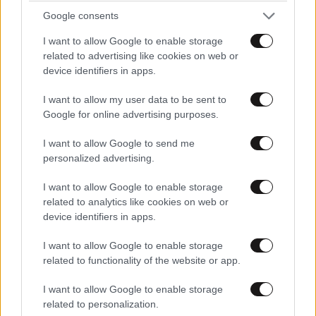
ένα ανθεκτικό εργατικό δυναμικό, πολλοί μπορούν
Google consents
να πάρουν παράδειγμα από μια ομάδα εργοδοτών
I want to allow Google to enable storage
που έχουν ήδη καταφέρει να χτίσουν μια εργασιακή
related to advertising like cookies on web or
κουλτούρα συμπερίληψης, και να υποστηρίζουν τη
device identifiers in apps.
σταδιοδρομία των γυναικών. Η έρευνα της Deloitte
I want to allow my user data to be sent to
εντόπισε μια ομάδα ”gender equality leaders”
Google for online advertising purposes.
(ηγέτες στην ισότητα των φύλων), οργανισμούς που,
σύμφωνα με τις γυναίκες που συμμετείχαν στην
I want to allow Google to send me
personalized advertising.
έρευνα, έχουν δημιουργήσει πραγματικά κουλτούρα
συμπερίληψης που υποστηρίζουν τη σταδιοδρομία
I want to allow Google to enable storage
τους, την ισορροπία εργασιακής και προσωπικής
related to analytics like cookies on web or
ζωής και προωθούν τη συμπερίληψη.
device identifiers in apps.
I want to allow Google to enable storage
Οι γυναίκες που εργάζονται για τους gender equality
related to functionality of the website or app.
leaders αναφέρουν πολύ υψηλότερα επίπεδα
ευημερίας και επαγγελματικής ικανοποίησης. Από τις
I want to allow Google to enable storage
γυναίκες που εργάζονται γι’ αυτούς, το 87%
related to personalization.