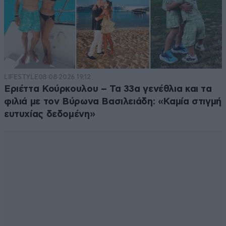
LIFESTYLE
08·08·2026 19:12
Εριέττα Κούρκουλου – Τα 33α γενέθλια και τα
φιλιά με τον Βύρωνα Βασιλειάδη: «Καμία στιγμή
ευτυχίας δεδομένη»