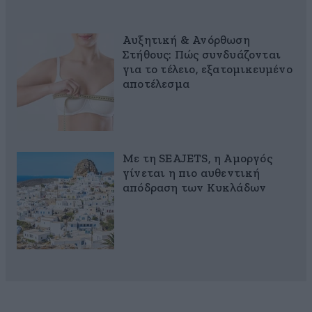
Αυξητική & Ανόρθωση
Στήθους: Πώς συνδυάζονται
για το τέλειο, εξατομικευμένο
αποτέλεσμα
Με τη SEAJETS, η Αμοργός
γίνεται η πιο αυθεντική
απόδραση των Κυκλάδων