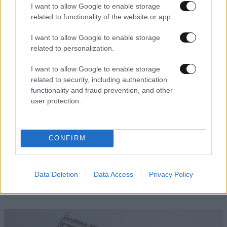
I want to allow Google to enable storage
Άνοδος 0,74% στο Χρηματιστήριο Αθηνών
related to functionality of the website or app.
I want to allow Google to enable storage
related to personalization.
I want to allow Google to enable storage
related to security, including authentication
functionality and fraud prevention, and other
user protection.
CONFIRM
Data Deletion
Data Access
Privacy Policy
29·06·2026 11:03
Χρηματιστήριο Αθηνών: Ανοδικές τάσεις στο άνοιγμα