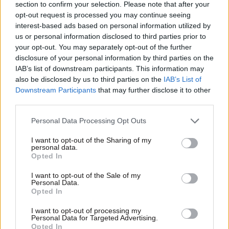
section to confirm your selection. Please note that after your
opt-out request is processed you may continue seeing
interest-based ads based on personal information utilized by
us or personal information disclosed to third parties prior to
your opt-out. You may separately opt-out of the further
disclosure of your personal information by third parties on the
01·07·2026 11:07
IAB’s list of downstream participants. This information may
Ήπια υποχώρηση στο άνοιγμα του Χρηματιστηρίου
also be disclosed by us to third parties on the
IAB’s List of
Αθηνών
Downstream Participants
that may further disclose it to other
third parties.
Please note that this website/app uses one or more Google
Personal Data Processing Opt Outs
services and may gather and store information including but
not limited to your visit or usage behaviour. You may click to
I want to opt-out of the Sharing of my
personal data.
grant or deny consent to Google and its third-party tags to
Opted In
use your data for below specified purposes in below Google
consent section.
I want to opt-out of the Sale of my
Personal Data.
Opted In
I want to opt-out of processing my
Personal Data for Targeted Advertising.
Opted In