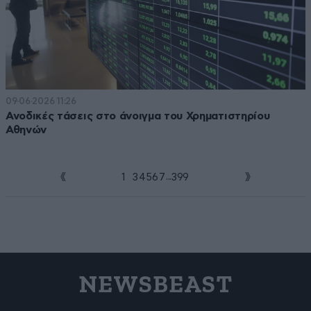
09·06·2026 11:26
Ανοδικές τάσεις στο άνοιγμα του Χρηματιστηρίου
Αθηνών
...
1
2
3
4
5
6
7
399
NEWSBEAST