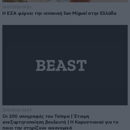
14·01·2026 14:53
Η ΕΖΑ φέρνει την ισπανική San Miguel στην Ελλάδα
13·01·2026 06:47
Οι 200 υπογραφές του Τσίπρα | Έτοιμη
ανεξαρτητοποίηση βουλευτή | Η Καρυστιανού για το
ποιοι την στηρίζουν οικονομικά