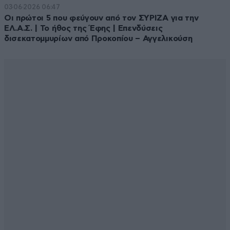
03·06·2026 06:47
Οι πρώτοι 5 που φεύγουν από τον ΣΥΡΙΖΑ για την
ΕΛ.Α.Σ. | Το ήθος της Έφης | Επενδύσεις
δισεκατομμυρίων από Προκοπίου – Αγγελικούση