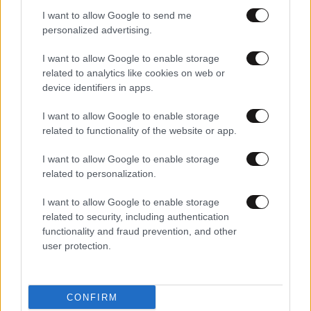
I want to allow Google to send me
personalized advertising.
I want to allow Google to enable storage
related to analytics like cookies on web or
device identifiers in apps.
I want to allow Google to enable storage
related to functionality of the website or app.
18·03·2026 16:27
I want to allow Google to enable storage
Ολυμπιακή Ζυθοποιία: Έμφαση σε HORECA, premium
related to personalization.
brands και επιλογές με χαμηλό ή χωρίς αλκοόλ – Το
επενδυτικό πλάνο των 30 εκατ. ευρώ
I want to allow Google to enable storage
related to security, including authentication
functionality and fraud prevention, and other
user protection.
CONFIRM