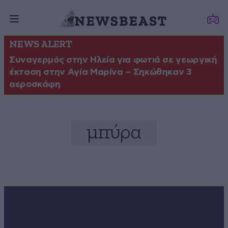
NEWS ALERT
Συναγερμός στην Ηλεία για φωτιά σε γεωργική
έκταση στην Αγία Μαρίνα – Σηκώθηκαν 3
αεροσκάφη
μπύρα