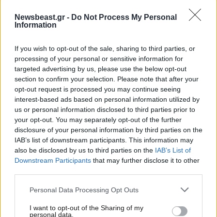
Αλλάζει το τοπίο στην αγορά μπίρας: Ενίσχυση των
ελληνικών brands και ανακατατάξεις στα μερίδια
Newsbeast.gr -
Do Not Process My Personal
Information
If you wish to opt-out of the sale, sharing to third parties, or
processing of your personal or sensitive information for
targeted advertising by us, please use the below opt-out
section to confirm your selection. Please note that after your
opt-out request is processed you may continue seeing
interest-based ads based on personal information utilized by
us or personal information disclosed to third parties prior to
your opt-out. You may separately opt-out of the further
disclosure of your personal information by third parties on the
IAB’s list of downstream participants. This information may
also be disclosed by us to third parties on the
IAB’s List of
Downstream Participants
that may further disclose it to other
third parties.
24·03·2026 17:35
Please note that this website/app uses one or more Google
Η πρώτη μπύρα στον κόσμο με διοξείδιο του άνθρακα
Personal Data Processing Opt Outs
services and may gather and store information including but
από τον αέρα είναι γεγονός
not limited to your visit or usage behaviour. You may click to
I want to opt-out of the Sharing of my
personal data.