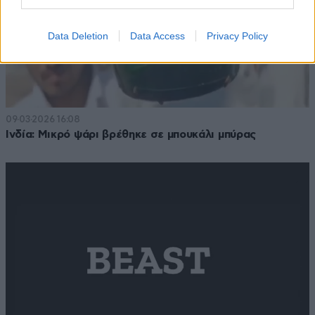
Data Deletion
Data Access
Privacy Policy
09·03·2026 16:08
Ινδία: Μικρό ψάρι βρέθηκε σε μπουκάλι μπύρας