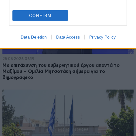
CONFIRM
Data Deletion
Data Access
Privacy Policy
25·05·2026 06:19
Με επιτάχυνση του κυβερνητικού έργου απαντά το
Μαξίμου – Ομιλία Μητσοτάκη σήμερα για το
δημογραφικό