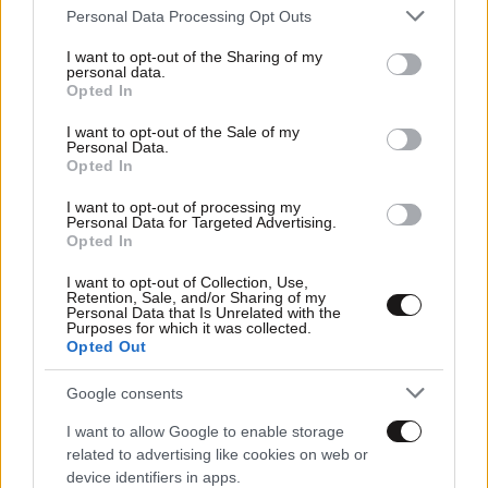
Please note that this website/app uses one or more Google
Personal Data Processing Opt Outs
services and may gather and store information including but
not limited to your visit or usage behaviour. You may click to
I want to opt-out of the Sharing of my
personal data.
grant or deny consent to Google and its third-party tags to
Opted In
use your data for below specified purposes in below Google
consent section.
I want to opt-out of the Sale of my
Personal Data.
Opted In
I want to opt-out of processing my
Personal Data for Targeted Advertising.
Opted In
I want to opt-out of Collection, Use,
Retention, Sale, and/or Sharing of my
Personal Data that Is Unrelated with the
26·05·2026 06:47
Purposes for which it was collected.
Opted Out
Πώς γνωρίστηκαν Καρυστιανού – Αυγερινός | Γιατί
ψήφισε παρών το ΠΑΣΟΚ στον διορισμό Στουρνάρα | Τι
απέγινε η Αγνό;
Google consents
I want to allow Google to enable storage
related to advertising like cookies on web or
device identifiers in apps.