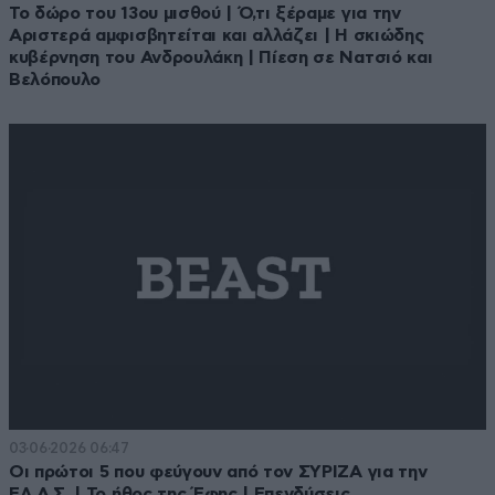
Το δώρο του 13ου μισθού | Ό,τι ξέραμε για την
Αριστερά αμφισβητείται και αλλάζει | Η σκιώδης
κυβέρνηση του Ανδρουλάκη | Πίεση σε Νατσιό και
Βελόπουλο
03·06·2026 06:47
Οι πρώτοι 5 που φεύγουν από τον ΣΥΡΙΖΑ για την
ΕΛ.Α.Σ. | Το ήθος της Έφης | Επενδύσεις