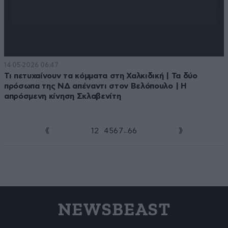
14·05·2026 06:47
Τι πετυχαίνουν τα κόμματα στη Χαλκιδική | Τα δύο
πρόσωπα της ΝΔ απέναντι στον Βελόπουλο | Η
απρόσμενη κίνηση Σκλαβενίτη
...
1
2
3
4
5
6
7
66
NEWSBEAST