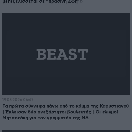
μετεξελίσσεται σε ”πράσινη Ζωή”»
19·05·2026 06:47
Τα πρώτα σύννεφα πάνω από το κόμμα της Καρυστιανού
| Έκλεισαν δύο ανεξάρτητοι βουλευτές | Οι ελιγμοί
Μητσοτάκη για τον γραμματέα της ΝΔ