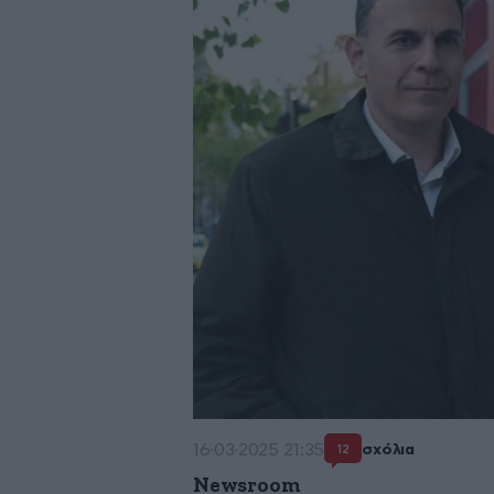
16·03·2025 21:35
σχόλια
12
Newsroom