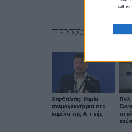
authenti
ΠΕΡΙΣΣΟΤΕΡΑ ΑΠΟ
Χαρδαλιάς: Καμία
Πολι
ανεμογεννήτρια στα
Συνα
καμένα της Αττικής
επικ
καύσ