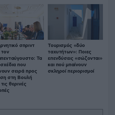
ρνητικό σπριντ
Τουρισμός «δύο
 τον
ταχυτήτων»: Ποιες
πενταύγουστο: Τα
επενδύσεις «σώζονται»
σχέδια που
και πού μπαίνουν
νουν σειρά προς
σκληροί περιορισμοί
ση στη Βουλή
 τις θερινές
οπές