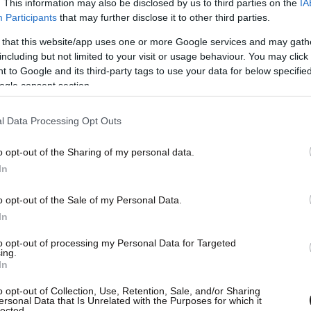
. This information may also be disclosed by us to third parties on the
IA
Participants
that may further disclose it to other third parties.
 that this website/app uses one or more Google services and may gath
including but not limited to your visit or usage behaviour. You may click 
 to Google and its third-party tags to use your data for below specifi
ogle consent section.
l Data Processing Opt Outs
o opt-out of the Sharing of my personal data.
In
o opt-out of the Sale of my Personal Data.
In
to opt-out of processing my Personal Data for Targeted
ing.
In
o opt-out of Collection, Use, Retention, Sale, and/or Sharing
ersonal Data that Is Unrelated with the Purposes for which it
lected.