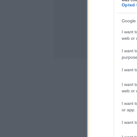
Opted 
Google 
I want t
web or d
I want t
purpose
I want 
I want t
web or d
I want t
or app.
I want t
I want t