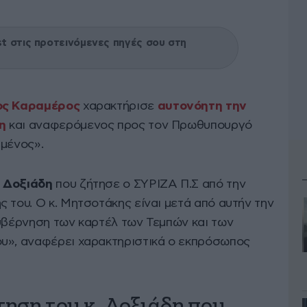
 στις προτεινόμενες πηγές σου στη
ος Καραμέρος
χαρακτήρισε
αυτονόητη την
η
και αναφερόμενος προς τον Πρωθυπουργό
ιμένος».
. Δοξιάδη
που ζήτησε ο ΣΥΡΙΖΑ Π.Σ από την
 του. Ο κ. Μητσοτάκης είναι μετά από αυτήν την
κυβέρνηση των καρτέλ των Τεμπών και των
ου», αναφέρει χαρακτηριστικά ο εκπρόσωπος
ηση του κ. Δοξιάδη που