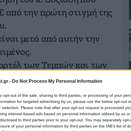
Σ από την πρώτη στιγμή της
υ.
είναι μετά από αυτήν την
ειμένος.
αρτέλ των Τεμπών και των
ν υπογραφή του
#Δοξιάδης
.gr -
Do Not Process My Personal Information
FAEAR3WPzn
to opt-out of the sale, sharing to third parties, or processing of your per
formation for targeted advertising by us, please use the below opt-out s
r selection. Please note that after your opt-out request is processed y
ρος (@karameros)
March 16,
eing interest-based ads based on personal information utilized by us or
disclosed to third parties prior to your opt-out. You may separately opt-
losure of your personal information by third parties on the IAB’s list of