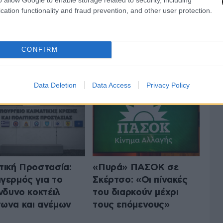
cation functionality and fraud prevention, and other user protection.
CONFIRM
 ΤΗΝ ΠΟΛΙΤΙΚΗ
ΟΛΑ ΤΑ ΑΡΘΡΑ
Data Deletion
Data Access
Privacy Policy
τική Προστασία:
«Πυρά» ΠΑΣΟΚ σε
γερμός για το
Σκέρτσο: «Οι πίνακές
ίνδυνο κοκτέιλ
του διαρκούν μέχρι
ωνα και ανέμων
τους επόμενους»