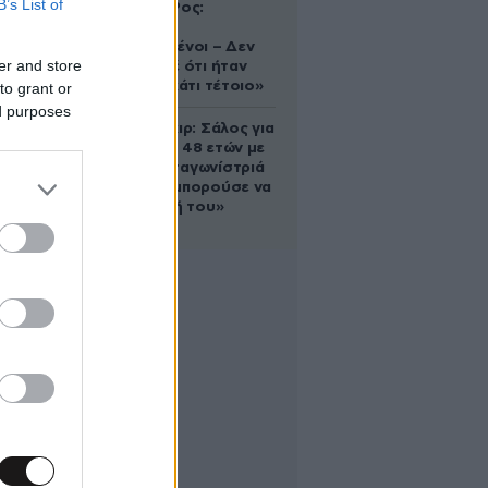
B’s List of
Ελίζαμπεθ Ρος:
«Είμαστε
συντετριμμένοι – Δεν
er and store
έδειξε ποτέ ότι ήταν
ικανός για κάτι τέτοιο»
to grant or
ed purposes
Ρίτσαρντ Γκιρ: Σάλος για
τη διαφορά 48 ετών με
τη συμπρωταγωνίστριά
του – «Θα μπορούσε να
είναι εγγονή του»