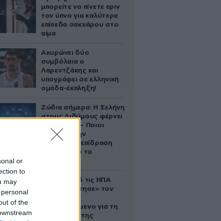
μπορείτε να πίνετε πριν
τον ύπνο για καλύτερα
επίπεδα σακχάρου στο
αίμα
Ακυρώνει δύο
συμβόλαια ο
Λαρεντζάκης και
υπογράφει σε ελληνική
ομάδα-έκπληξη!
Ζώδια σήμερα: Η Σελήνη
στους Διδύμους φέρνει
ανατροπές – Ποιοι
δέχονται την
ευεργετική επίδραση
του Δία από το
sonal or
απόγευμα;
ection to
Ζευγάρι από τις ΗΠΑ
ou may
που «υιοθέτησε» τον
 personal
Αφγανό
out of the
κατηγορούμενο για τη
 downstream
δολοφονία της