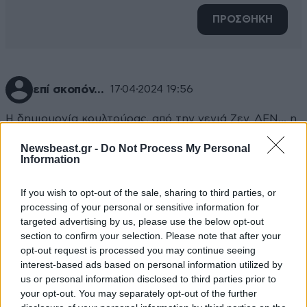
ΠΡΟΣΘΗΚΗ
επί σκοπόν...
17·04·2024 19:56
Η δημιουργία κουλτούρας, από την γενιά Ζεν, ΔΕΝ... η
υπομονή είναι άγνωστη λέξη γι αυτά τα παιδιά κι όλα
Newsbeast.gr -
Do Not Process My Personal
θέλουν να γίνονται στο πατ κιουτ κυρία πατακιούτα...
Information
Απαντήστε
0
0
If you wish to opt-out of the sale, sharing to third parties, or
processing of your personal or sensitive information for
targeted advertising by us, please use the below opt-out
section to confirm your selection. Please note that after your
opt-out request is processed you may continue seeing
interest-based ads based on personal information utilized by
us or personal information disclosed to third parties prior to
your opt-out. You may separately opt-out of the further