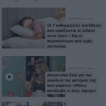
ΟΜΟΡΦΙΑ
6 λ. πριν
Οι 7 καθημερινές συνήθειες
που ορκίζονται οι ειδικοί
στον ύπνο – Και οι
περισσότεροι από εμάς
αγνοούμε
LIFESTYLE
6 λ. πριν
Αποστολία Ζώη για την
απώλεια της μητέρας της
από καρκίνο: «Μόλις
κατάλαβε τι έχει, έφυγε»