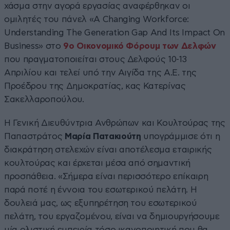
χάσμα στην αγορά εργασίας αναφέρθηκαν οι
ομιλητές του πάνελ «A Changing Workforce:
Understanding The Generation Gap And Its Impact On
Business» στο
9o Οικονομικό Φόρουμ των Δελφών
που πραγματοποιείται στους Δελφούς 10-13
Απριλίου και τελεί υπό την Αιγίδα της Α.Ε. της
Προέδρου της Δημοκρατίας, κας Κατερίνας
Σακελλαροπούλου.
Η Γενική Διευθύντρια Ανθρώπων και Κουλτούρας της
Παπαστράτος
Μαρία Πατακιούτη
υπογράμμισε ότι η
διακράτηση στελεχών είναι αποτέλεσμα εταιρικής
κουλτούρας και έρχεται μέσα από σημαντική
προσπάθεια. «Σήμερα είναι περισσότερο επίκαιρη
παρά ποτέ η έννοια του εσωτερικού πελάτη. Η
δουλειά μας, ως εξυπηρέτηση του εσωτερικού
πελάτη, του εργαζομένου, είναι να δημιουργήσουμε
μία ολιστική εμπειρία τόσο ικανοποιητική που θα