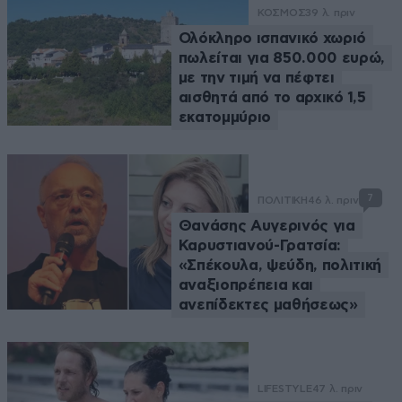
ΚΟΣΜΟΣ
39 λ. πριν
Ολόκληρο ισπανικό χωριό
πωλείται για 850.000 ευρώ,
με την τιμή να πέφτει
αισθητά από το αρχικό 1,5
εκατομμύριο
7
ΠΟΛΙΤΙΚΗ
46 λ. πριν
Θανάσης Αυγερινός για
Καρυστιανού-Γρατσία:
«Σπέκουλα, ψεύδη, πολιτική
αναξιοπρέπεια και
ανεπίδεκτες μαθήσεως»
LIFESTYLE
47 λ. πριν