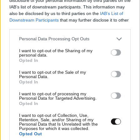
disclosure of your personal information by third parties on the
IAB’s list of downstream participants. This information may
also be disclosed by us to third parties on the
IAB’s List of
Downstream Participants
that may further disclose it to other
third parties.
Please note that this website/app uses one or more Google
Personal Data Processing Opt Outs
services and may gather and store information including but
not limited to your visit or usage behaviour. You may click to
I want to opt-out of the Sharing of my
personal data.
grant or deny consent to Google and its third-party tags to
Opted In
use your data for below specified purposes in below Google
consent section.
TRENDING
I want to opt-out of the Sale of my
Personal Data.
Opted In
I want to opt-out of processing my
Personal Data for Targeted Advertising.
Opted In
I want to opt-out of Collection, Use,
Retention, Sale, and/or Sharing of my
Personal Data that Is Unrelated with the
Purposes for which it was collected.
Opted Out