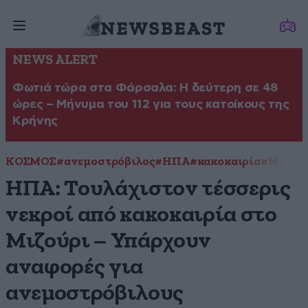
NEWS ALERT
Φωτιά τώρα στα Φάρσαλα: Η δεύτερη σε 48
ώρες – Μήνυμα του 112 για τους κατοίκους της
Κρήνης
ΚΟΣΜΟΣ
#ανεμοστρόβιλος
#ΗΠΑ
#κακοκαιρία
#Μιζούρ
ΗΠΑ: Τουλάχιστον τέσσερις
νεκροί από κακοκαιρία στο
Μιζούρι – Υπάρχουν
αναφορές για
ανεμοστρόβιλους