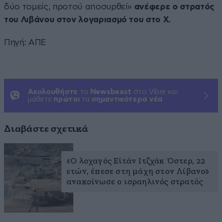
δύο τομείς, προτού αποσυρθεί»
ανέφερε ο στρατός
του Λιβάνου στον λογαριασμό του στο X.
Πηγή: ΑΠΕ
Ακολουθήστε
το
Newsbeast
στο Viber και
μάθετε
πρώτοι
τα
σημαντικότερα νέα
Διαβάστε σχετικά
«Ο λοχαγός Εϊτάν Ιτζχάκ Όστερ, 22
ετών, έπεσε στη μάχη στον Λίβανο»
ανακοίνωσε ο ισραηλινός στρατός