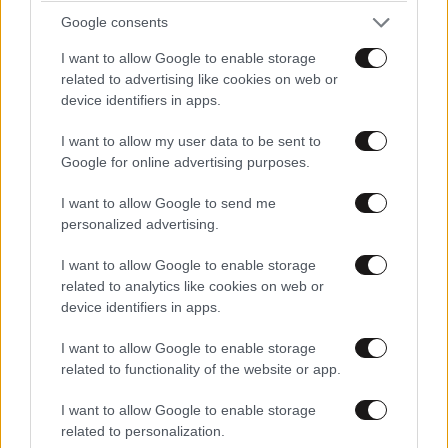
Google consents
I want to allow Google to enable storage
related to advertising like cookies on web or
Xαρακτήρες: 0/1000
device identifiers in apps.
Διαβάστε και ακολουθήστε τους κανόνες σχολιασμού
I want to allow my user data to be sent to
Google for online advertising purposes.
ΠΡΟΣΘΗΚΗ
I want to allow Google to send me
personalized advertising.
I want to allow Google to enable storage
Deramina
02·10·2024 21:12
related to analytics like cookies on web or
device identifiers in apps.
Αντιλαμβάνομαι ότι έχουν στείλει άτομα μεγάλα σε
ηλικιά και με μεγάλη εμπειρία.
I want to allow Google to enable storage
related to functionality of the website or app.
Απαντήστε
0
0
I want to allow Google to enable storage
related to personalization.