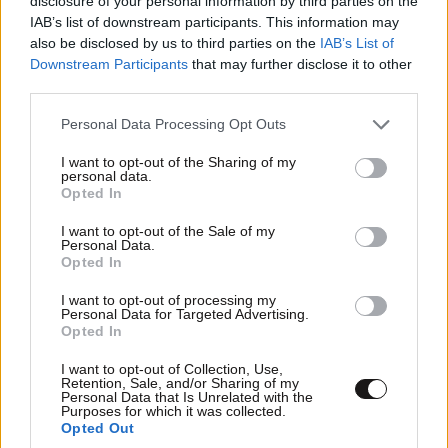
disclosure of your personal information by third parties on the
IAB’s list of downstream participants. This information may
also be disclosed by us to third parties on the
IAB’s List of
Downstream Participants
that may further disclose it to other
third parties.
Please note that this website/app uses one or more Google
Personal Data Processing Opt Outs
ΣΧΌΛΙΑ ΑΝΑΓΝΩΣΤΏΝ
4
services and may gather and store information including but
not limited to your visit or usage behaviour. You may click to
I want to opt-out of the Sharing of my
personal data.
grant or deny consent to Google and its third-party tags to
Opted In
use your data for below specified purposes in below Google
consent section.
I want to opt-out of the Sale of my
Personal Data.
Opted In
ΠΡΟΣΘΕΣΤΕ ΤΟ ΣΧΟΛΙΟ ΣΑΣ
I want to opt-out of processing my
Personal Data for Targeted Advertising.
Opted In
I want to opt-out of Collection, Use,
Retention, Sale, and/or Sharing of my
Personal Data that Is Unrelated with the
Purposes for which it was collected.
Opted Out