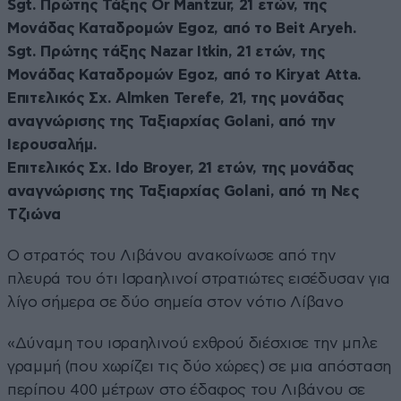
Sgt. Πρώτης Τάξης Or Mantzur, 21 ετών, της
Μονάδας Καταδρομών Egoz, από το Beit Aryeh.
Sgt. Πρώτης τάξης Nazar Itkin, 21 ετών, της
Μονάδας Καταδρομών Egoz, από το Kiryat Atta.
Επιτελικός Σχ. Almken Terefe, 21, της μονάδας
αναγνώρισης της Ταξιαρχίας Golani, από την
Ιερουσαλήμ.
Επιτελικός Σχ. Ido Broyer, 21 ετών, της μονάδας
αναγνώρισης της Ταξιαρχίας Golani, από τη Νες
Τζιώνα
Ο στρατός του Λιβάνου ανακοίνωσε από την
πλευρά του ότι Ισραηλινοί στρατιώτες εισέδυσαν για
λίγο σήμερα σε δύο σημεία στον νότιο Λίβανο
«Δύναμη του ισραηλινού εχθρού διέσχισε την μπλε
γραμμή (που χωρίζει τις δύο χώρες) σε μια απόσταση
περίπου 400 μέτρων στο έδαφος του Λιβάνου σε