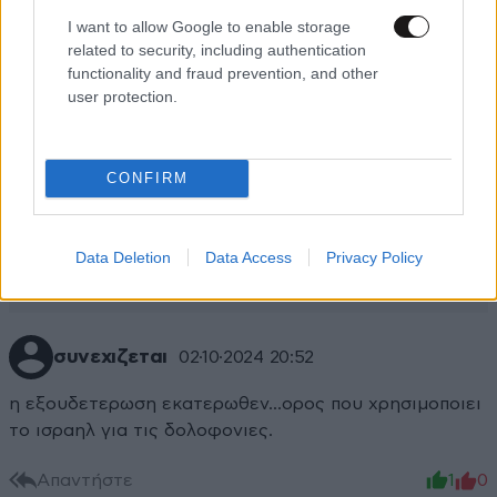
I want to allow Google to enable storage
related to security, including authentication
functionality and fraud prevention, and other
user protection.
CONFIRM
Data Deletion
Data Access
Privacy Policy
συνεχιζεται
02·10·2024 20:52
η εξουδετερωση εκατερωθεν...ορος που χρησιμοποιει
το ισραηλ για τις δολοφονιες.
Απαντήστε
1
0