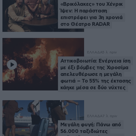
«Βρικόλακες» του Χένρικ
Ίψεν: Η παράσταση
επιστρέφει για 3η χρονιά
στο Θέατρο RADAR
ΕΛΛΑΔΑ
5 λ. πριν
Αττικοβοιωτία: Ενέργεια ίση
με έξι βόμβες της Χιροσίμα
απελευθέρωσε η μεγάλη
φωτιά – Το 55% της έκτασης
κάηκε μέσα σε δύο νύχτες
ΕΛΛΑΔΑ
7 λ. πριν
Μεγάλη φυγή: Πάνω από
56.000 ταξιδιώτες