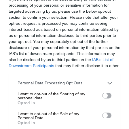
processing of your personal or sensitive information for
targeted advertising by us, please use the below opt-out
section to confirm your selection. Please note that after your
opt-out request is processed you may continue seeing
interest-based ads based on personal information utilized by
us or personal information disclosed to third parties prior to
18·07·2026 16:38
your opt-out. You may separately opt-out of the further
Παραιτήθηκε από την Κεντρική Επιτροπή του ΣΥΡΙΖΑ ο
disclosure of your personal information by third parties on the
Δημήτρης Χατζησωκράτης
IAB’s list of downstream participants. This information may
also be disclosed by us to third parties on the
IAB’s List of
Downstream Participants
that may further disclose it to other
third parties.
Please note that this website/app uses one or more Google
Personal Data Processing Opt Outs
services and may gather and store information including but
not limited to your visit or usage behaviour. You may click to
I want to opt-out of the Sharing of my
personal data.
grant or deny consent to Google and its third-party tags to
Opted In
use your data for below specified purposes in below Google
consent section.
I want to opt-out of the Sale of my
Personal Data.
Opted In