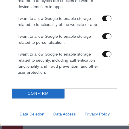
related to analytics like cookies on web or
18·07·2026 12:44
device identifiers in apps.
Ν. Παππάς: Θα ανατρέψουμε τα σχέδια διάλυσης του
ΣΥΡΙΖΑ
I want to allow Google to enable storage
related to functionality of the website or app.
I want to allow Google to enable storage
related to personalization.
I want to allow Google to enable storage
related to security, including authentication
functionality and fraud prevention, and other
user protection.
CONFIRM
Updated
Data Deletion
Data Access
Privacy Policy