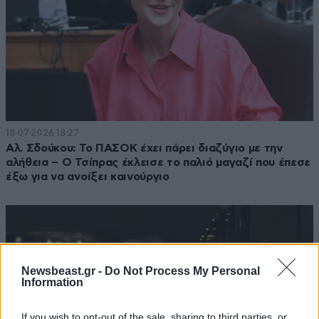
18·07·2026 18:27
Αλ. Σδούκου: Το ΠΑΣΟΚ έχει πάρει διαζύγιο με την
αλήθεια – Ο Τσίπρας έκλεισε το παλιό μαγαζί που έπεσε
έξω για να ανοίξει καινούργιο
Newsbeast.gr -
Do Not Process My Personal
Information
If you wish to opt-out of the sale, sharing to third parties, or