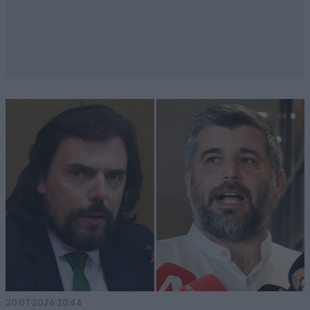
20·07·2026 20:44