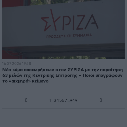
16·07·2026 19:28
Νέο κύμα αποχωρήσεων στον ΣΥΡΙΖΑ με την παραίτηση
63 μελών της Κεντρικής Επιτροπής – Ποιοι υπογράφουν
το «αιχμηρό» κείμενο
...
1
2
3
4
5
6
7
949