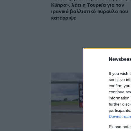
Κύπρο», λέει η Τουρκία για τον
ιρανικό βαλλιστικό πύραυλο που
κατέρριψε
Newsbeast
If you wish 
sensitive in
confirm you
continue se
information 
further disc
participants
Downstream 
Please note