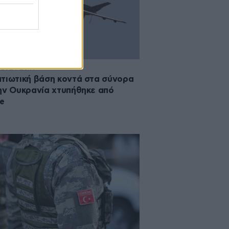
·2024 20:19
τιωτική βάση κοντά στα σύνορα
ην Ουκρανία χτυπήθηκε από
e