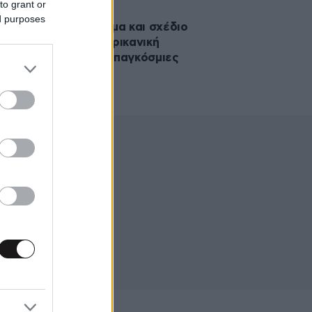
to grant or
2025 12:55
ed purposes
ρούσεις στο διάστημα και σχέδιο
Gun: Μέσα στην αμερικανική
 που παρακολουθεί παγκόσμιες
υλικές επιθέσεις