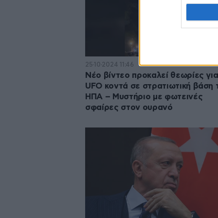
25·10·2024 11:46
Νέο βίντεο προκαλεί θεωρίες γι
UFO κοντά σε στρατιωτική βάση 
ΗΠΑ – Μυστήριο με φωτεινές
σφαίρες στον ουρανό