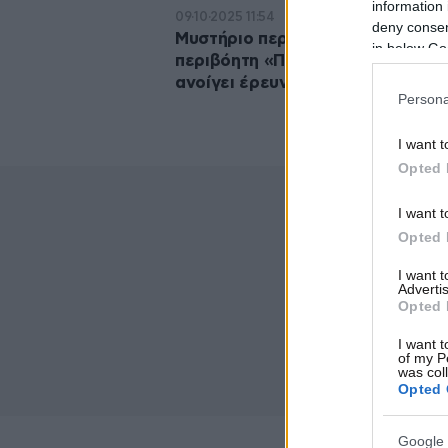
information 
09·10·2025 11:54
deny consent
Μυστήριο περιστατικό κοντά στη
in below Go
περιβόητη «Περιοχή 51» – Το FBI
ανοίγει έρευνα
Persona
I want t
Opted 
I want t
Opted 
I want 
Advertis
Opted 
I want t
of my P
was col
Opted 
Google 