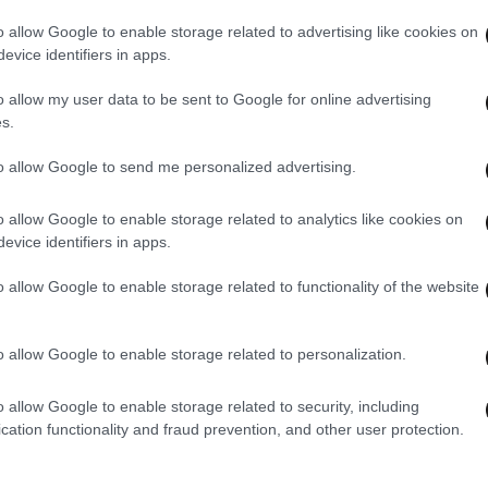
o allow Google to enable storage related to advertising like cookies on
evice identifiers in apps.
o allow my user data to be sent to Google for online advertising
s.
to allow Google to send me personalized advertising.
o allow Google to enable storage related to analytics like cookies on
evice identifiers in apps.
22·04·2025 19:24
17·02·
εις
Ισχυρή έκρηξη σε αποθήκη
Το μ
o allow Google to enable storage related to functionality of the website
 Σε
πυρομαχικών στρατιωτικής βάσης
ΗΠΑ 
στην περιφέρεια Βλαντίμιρ της
βάση
ανατολικής Ρωσίας
από 
o allow Google to enable storage related to personalization.
o allow Google to enable storage related to security, including
cation functionality and fraud prevention, and other user protection.