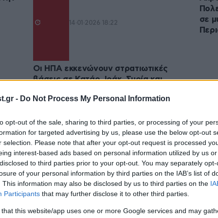
Πολε
σε μ
14·01·2026 18:22
Περι
Οι ΗΠΑ εκκενώνουν στρατιωτικές
βάσεις σε Κατάρ, Ιράκ, Συρία και
Σαουδική Αραβία – Τελευταία φορά
.gr -
Do Not Process My Personal Information
έγινε όταν χτύπησαν το Ιράν
to opt-out of the sale, sharing to third parties, or processing of your per
formation for targeted advertising by us, please use the below opt-out s
r selection. Please note that after your opt-out request is processed y
eing interest-based ads based on personal information utilized by us or
disclosed to third parties prior to your opt-out. You may separately opt-
losure of your personal information by third parties on the IAB’s list of
. This information may also be disclosed by us to third parties on the
IA
Participants
that may further disclose it to other third parties.
 that this website/app uses one or more Google services and may gath