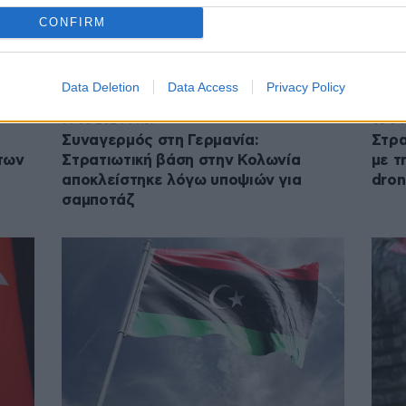
CONFIRM
Data Deletion
Data Access
Privacy Policy
14·08·2024 14:51
05·04
α
Συναγερμός στη Γερμανία:
Στρα
των
Στρατιωτική βάση στην Κολωνία
με τ
αποκλείστηκε λόγω υποψιών για
dron
σαμποτάζ