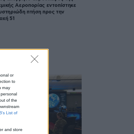
μικής Αεροπορίας εντοπίστηκε
υστηριώδη πτήση προς την
οχή 51
sonal or
ection to
ou may
 personal
out of the
 downstream
B’s List of
er and store