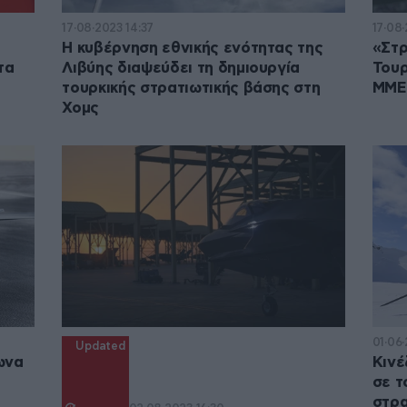
17·08·2023 14:37
17·08·
Η κυβέρνηση εθνικής ενότητας της
«Στρ
τα
Λιβύης διαψεύδει τη δημιουργία
Τουρ
τουρκικής στρατιωτικής βάσης στη
ΜΜΕ
Χομς
01·06
Updated
ωνα
Κινέ
σε τ
στρα