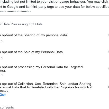
including but not limited to your visit or usage behaviour. You may click 
06·08·2025 23:48
17·07·
 to Google and its third-party tags to use your data for below specifi
ν
Ένας 28χρονος λοχίας συνελήφθη
Συγκ
ogle consent section.
για τους πυροβολισμούς στη
Top 
στρατιωτική βάση Φορτ Στιούαρτ
βάση
l Data Processing Opt Outs
στην Τζόρτζια των ΗΠΑ
πυρα
o opt-out of the Sharing of my personal data.
In
o opt-out of the Sale of my Personal Data.
In
to opt-out of processing my Personal Data for Targeted
ing.
In
o opt-out of Collection, Use, Retention, Sale, and/or Sharing
ersonal Data that Is Unrelated with the Purposes for which it
lected.
Out
consents