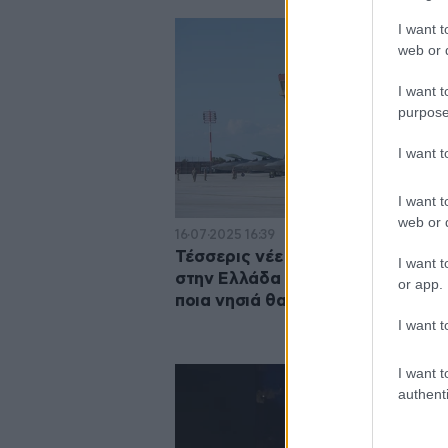
I want t
web or d
I want t
purpose
I want 
I want t
web or d
16·07·2025 16:39
Τέσσερις νέες στρατιωτικές βάσ
I want t
στην Ελλάδα ετοιμάζουν οι ΗΠΑ:
or app.
ποια νησιά θα δημιουργηθούν
I want t
I want t
authenti