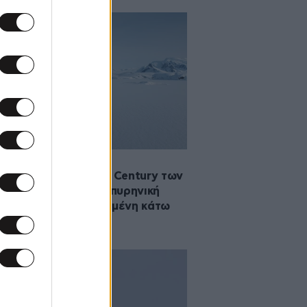
2025 12:14
υστικό σχέδιο Camp Century των
στη Γροιλανδία – Η πυρηνική
 που παραμένει θαμμένη κάτω
τον πάγο