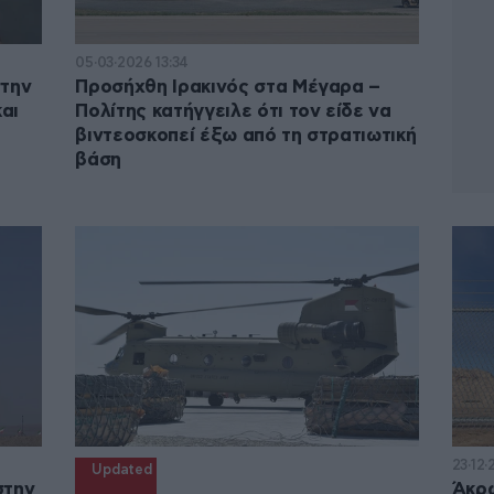
05·03·2026 13:34
στην
Προσήχθη Ιρακινός στα Μέγαρα –
αι
Πολίτης κατήγγειλε ότι τον είδε να
βιντεοσκοπεί έξω από τη στρατιωτική
βάση
23·12·
Updated
στην
Άκρ