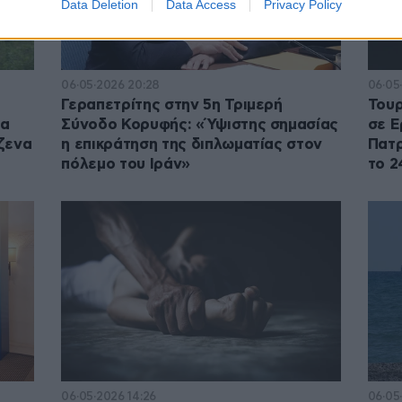
Data Deletion
Data Access
Privacy Policy
06·05·2026 20:28
06·05
Γεραπετρίτης στην 5η Τριμερή
Τουρ
ια
Σύνοδο Κορυφής: «Ύψιστης σημασίας
σε Ε
ζενα
η επικράτηση της διπλωματίας στον
Πατρ
πόλεμο του Ιράν»
το 
06·05·2026 14:26
06·05