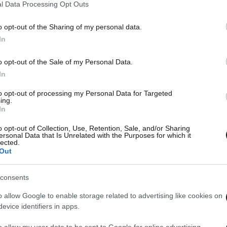
Eurovision 2026: «Φωτιά» στη σκηνή
Με φ
l Data Processing Opt Outs
της Βιέννης η Κύπρος – Βίντεο από τη
Πανα
δεύτερη πρόβα της Antigoni
για 
o opt-out of the Sharing of my personal data.
την 
In
o opt-out of the Sale of my Personal Data.
In
to opt-out of processing my Personal Data for Targeted
ing.
In
o opt-out of Collection, Use, Retention, Sale, and/or Sharing
ersonal Data that Is Unrelated with the Purposes for which it
lected.
Out
consents
o allow Google to enable storage related to advertising like cookies on
evice identifiers in apps.
o allow my user data to be sent to Google for online advertising