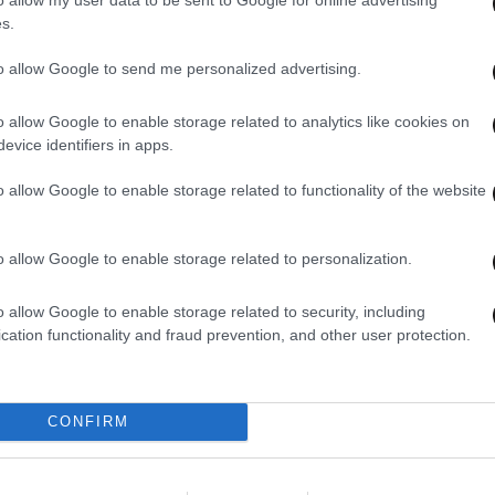
s.
to allow Google to send me personalized advertising.
o allow Google to enable storage related to analytics like cookies on
evice identifiers in apps.
o allow Google to enable storage related to functionality of the website
08·05·2026 17:31
07·05
ς
Η «Γαλάζια Πατρίδα» γίνεται νόμος:
Πρώτ
o allow Google to enable storage related to personalization.
άει
Τι επιδιώκει η Τουρκία στο Αιγαίο και
Ισρα
πώς πρέπει να αντιδράσει η Αθήνα
Κύπρ
o allow Google to enable storage related to security, including
Εβρα
cation functionality and fraud prevention, and other user protection.
CONFIRM