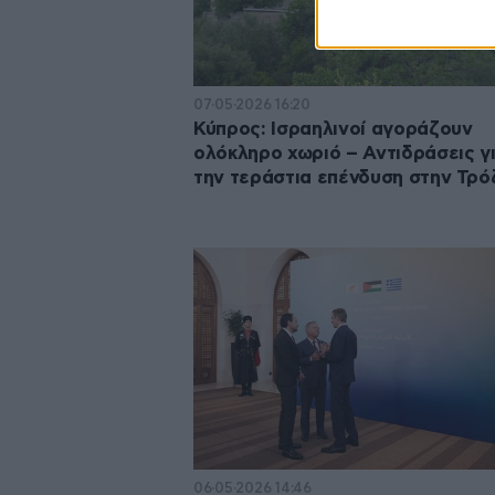
07·05·2026 16:20
Κύπρος: Ισραηλινοί αγοράζουν
ολόκληρο χωριό – Αντιδράσεις γ
την τεράστια επένδυση στην Τρό
06·05·2026 14:46