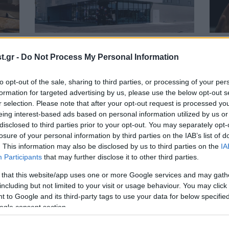
12·05·2026 13:17
11·05·
Η METRO ενισχύει την παρουσία της
Οργή
.gr -
Do Not Process My Personal Information
στην Κύπρο – Νέο κατάστημα BEST
Φειδ
VALUE στη Λευκωσία
Κύπρ
to opt-out of the sale, sharing to third parties, or processing of your per
μας
formation for targeted advertising by us, please use the below opt-out s
r selection. Please note that after your opt-out request is processed y
eing interest-based ads based on personal information utilized by us or
disclosed to third parties prior to your opt-out. You may separately opt-
losure of your personal information by third parties on the IAB’s list of
. This information may also be disclosed by us to third parties on the
IA
Participants
that may further disclose it to other third parties.
 that this website/app uses one or more Google services and may gath
including but not limited to your visit or usage behaviour. You may click 
 to Google and its third-party tags to use your data for below specifi
ogle consent section.
08·05·2026 22:04
08·05