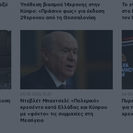
αξύ
Υπόθεση βιασμού 14χρονης στην
Το ε
Κύπρο: «Πράσινο φως» για έκδοση
στο 
29χρονου από τη Θεσσαλονίκη
τον 
05·05·2026 15:22
04·05
ευση
Ντεβλέτ Μπαχτσελί: «Πολεμικό»
Πυρά
κρεσέντο κατά Ελλάδας και Κύπρου
για 
με «φόντο» τις συμμαχίες στη
χρει
Μεσόγειο