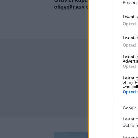
Όταν οι Καραολής και Δημητρίου
Persona
οδηγήθηκαν στην αγχόνη
I want t
Opted 
I want t
Opted 
I want 
Advertis
Opted 
I want t
of my P
was col
Opted 
Google 
I want t
web or d
I want t