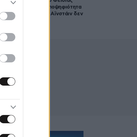
ράση του Αϊνστάιν ο Φειδίας
γιώτου κατέθεσε υποψηφιότητα
τις εκλογές… αλλά ο Αϊνστάιν δεν
είπε ποτέ