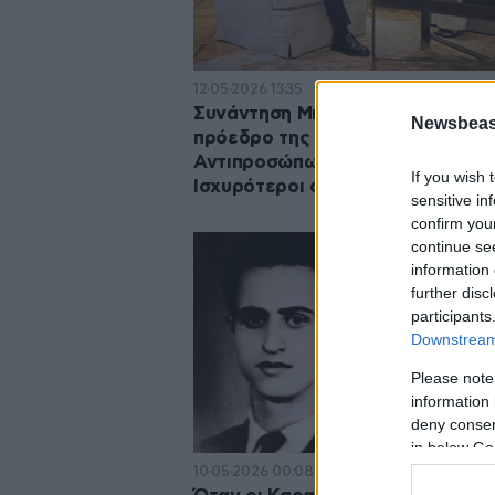
12·05·2026 13:35
Συνάντηση Μητσοτάκη με την
Newsbeast
πρόεδρο της Βουλής των
Αντιπροσώπων της Κύπρου:
If you wish 
Ισχυρότεροι από ποτέ οι δεσμοί 
sensitive in
confirm you
continue se
information 
further disc
participants
Downstream 
Please note
information 
deny consent
in below Go
10·05·2026 00:08