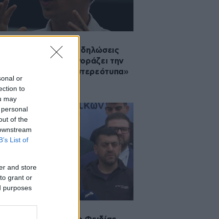
2026 21:32
 Ισραηλινών για τις δηλώσεις
ία ότι «το Ισραήλ αγοράζει την
ο» – «Αναπαράγει στερεότυπα»
sonal or
ection to
ou may
 personal
out of the
 downstream
B’s List of
er and store
to grant or
ed purposes
·2026 20:53