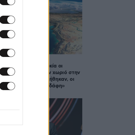
·2026 16:46
η είδηση στην Τουρκία οι
ηλινοί που αγόρασαν χωριό στην
ο: «Οι Έλληνες κοιμήθηκαν, οι
ίοι τους παίρνουν εδάφη»