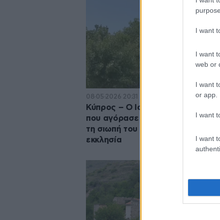
purpose
I want 
I want t
web or d
I want t
or app.
08·05·2026 20:31
Κύπρος – Ο Ισραηλινός επενδυτή
I want t
που αγόρασε ολόκληρο χωριό σπ
τη σιωπή του – Τι είπε για την
I want t
εκκλησία
authenti