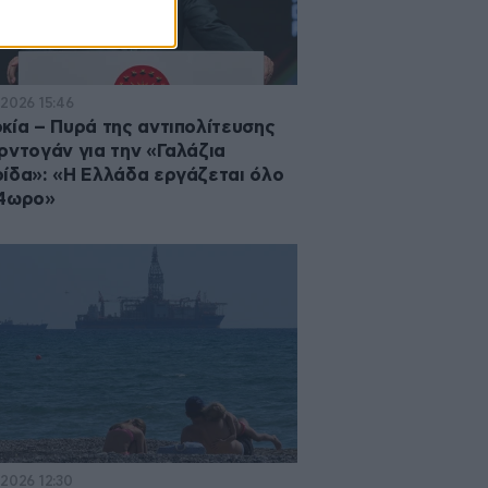
·2026 15:46
κία – Πυρά της αντιπολίτευσης
ρντογάν για την «Γαλάζια
ίδα»: «Η Ελλάδα εργάζεται όλο
24ωρο»
·2026 12:30