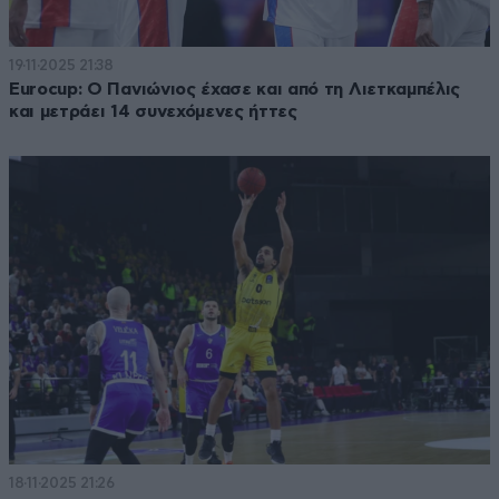
19·11·2025 21:38
Eurocup: Ο Πανιώνιος έχασε και από τη Λιετκαμπέλις
και μετράει 14 συνεχόμενες ήττες
18·11·2025 21:26