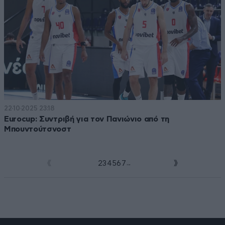
22·10·2025 23:18
Eurocup: Συντριβή για τον Πανιώνιο από τη
Μπουντούτσνοστ
...
1
2
3
4
5
6
7