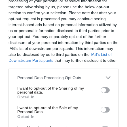
processing of your personal or sensitive information for
targeted advertising by us, please use the below opt-out
section to confirm your selection. Please note that after your
opt-out request is processed you may continue seeing
interest-based ads based on personal information utilized by
us or personal information disclosed to third parties prior to
your opt-out. You may separately opt-out of the further
disclosure of your personal information by third parties on the
IAB’s list of downstream participants. This information may
also be disclosed by us to third parties on the
IAB’s List of
21·01·2026 21:30
Downstream Participants
that may further disclose it to other
Πανιώνιος – Τουρκ Τέλεκομ 61-106: Απίστευτη συντριβή
για τους «κυανέρυθρους»
third parties.
Please note that this website/app uses one or more Google
Personal Data Processing Opt Outs
services and may gather and store information including but
not limited to your visit or usage behaviour. You may click to
I want to opt-out of the Sharing of my
personal data.
grant or deny consent to Google and its third-party tags to
Opted In
use your data for below specified purposes in below Google
consent section.
I want to opt-out of the Sale of my
Personal Data.
Opted In