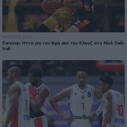
04·12·2025 22:41
Eurocup: Ήττα για τον Άρη από την Κλουζ στο Nick Galis
Hall