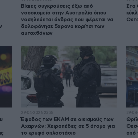
Βίαιες συγκρούσεις έξω από
Στα 
νοσοκομείο στην Αυστραλία όπου
κύκλ
νοσηλεύεται άνδρας που φέρεται να
Οχτώ
ν
δολοφόνησε 5χρονο κορίτσι των
αυτοχθόνων
29·04·2026 23:35
29·04
υ
Έφοδος των ΕΚΑΜ σε οικισμούς των
Θρίλ
Αχαρνών: Χειροπέδες σε 5 άτομα για
Θεσσ
ας
το κρυφό οπλοστάσιο
από 