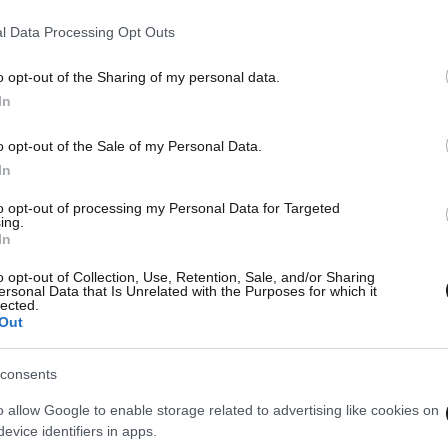
09·05·2026 23:50
07·05
σε
Καρέ-καρέ έφοδος αστυνομικών σε
Νεα
l Data Processing Opt Outs
ου
σπίτι απ΄όπου διακινούσαν ναρκωτικά
με 1
στα Εξάρχεια – Πέντε συλλήψεις
του 
o opt-out of the Sharing of my personal data.
In
o opt-out of the Sale of my Personal Data.
In
to opt-out of processing my Personal Data for Targeted
ing.
In
o opt-out of Collection, Use, Retention, Sale, and/or Sharing
ersonal Data that Is Unrelated with the Purposes for which it
lected.
Out
consents
o allow Google to enable storage related to advertising like cookies on
evice identifiers in apps.