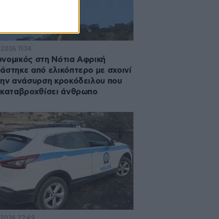
·2026 11:34
νομικός στη Νότια Αφρική
άστηκε από ελικόπτερο με σχοινί
την ανάσυρση κροκόδειλου που
 καταβροχθίσει άνθρωπο
·2026 22:49