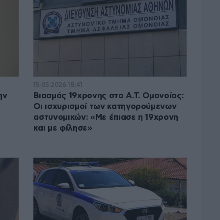
15·05·2026 18:41
ην
Βιασμός 19χρονης στο Α.Τ. Ομονοίας:
Οι ισχυρισμοί των κατηγορούμενων
αστυνομικών: «Με έπιασε η 19χρονη
και με φίλησε»