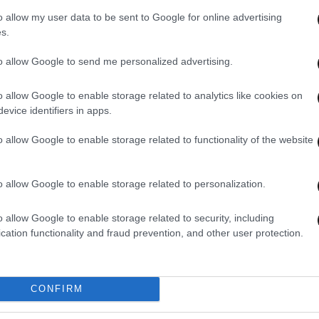
o allow my user data to be sent to Google for online advertising
s.
to allow Google to send me personalized advertising.
o allow Google to enable storage related to analytics like cookies on
evice identifiers in apps.
o allow Google to enable storage related to functionality of the website
05·05·2026 16:07
05·05
υ
Βίντεο ντοκουμέντο από την
Κατα
η –
αδιανόητη δράση του ντελιβερά στα
γραφ
o allow Google to enable storage related to personalization.
ετές
βόρεια προάστια – Πέταξε πέτρες σε
ευρ
πρόσωπο γυναίκας
o allow Google to enable storage related to security, including
cation functionality and fraud prevention, and other user protection.
CONFIRM