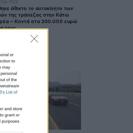
2026 19:23
ηκε άθικτο το αυτοκίνητο των
ών της τράπεζας στην Κάτω
ρέα – Κοντά στα 200.000 ευρώ
ία τους
sonal or
ection to
ou may
 personal
out of the
 downstream
B’s List of
er and store
to grant or
ed purposes