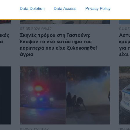
Data Deletion
Data Access
Privacy Policy
05·05·2026 09:42
04·05
ικός
Σκηνές τρόμου στη Γαστούνη:
Αστυ
μα
Έκαψαν το νέο κατάστημα του
κρεμ
περιπτερά που είχε ξυλοκοπηθεί
για 
άγρια
είχε
01·05·2026 11:42
30·04