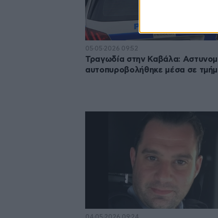
05·05·2026 09:52
Τραγωδία στην Καβάλα: Αστυνομ
αυτοπυροβολήθηκε μέσα σε τμή
04·05·2026 09:24