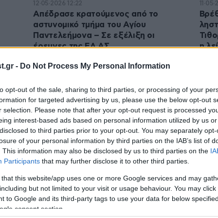
12·05·2026 12:22
11·05·
Απέδρασε κρατούμενος από το
Βρέθ
αστυνομικό τμήμα του Αγίου
ληστ
Παντελεήμονα – Σε εξέλιξη οι
Τιθο
έρευνες της ΕΛ.ΑΣ.
η λε
.gr -
Do Not Process My Personal Information
to opt-out of the sale, sharing to third parties, or processing of your per
formation for targeted advertising by us, please use the below opt-out s
r selection. Please note that after your opt-out request is processed y
eing interest-based ads based on personal information utilized by us or
disclosed to third parties prior to your opt-out. You may separately opt-
losure of your personal information by third parties on the IAB’s list of
. This information may also be disclosed by us to third parties on the
IA
Participants
that may further disclose it to other third parties.
 that this website/app uses one or more Google services and may gath
including but not limited to your visit or usage behaviour. You may click 
 to Google and its third-party tags to use your data for below specifi
ogle consent section.