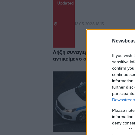
Updated
13·05·2026 16:15
Newsbeast
Λήξη συναγερμού για το ύποπτο
If you wish 
αντικείμενο στη ΓΑΔΑ
sensitive in
confirm you
continue se
information 
further disc
participants
Downstream 
Please note
information 
deny consent
in below Go