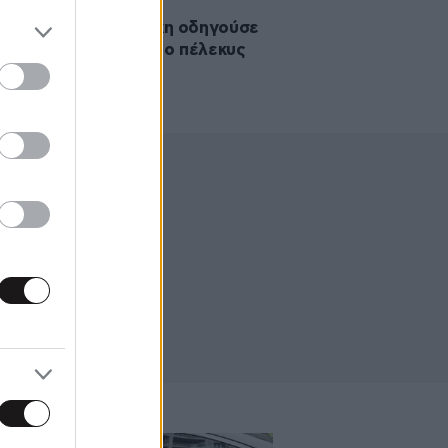
·2026 17:18
ρός στη Θεσσαλονίκη οδηγούσε
62 χλμ/ώρα – Βαρύς ο πέλεκυς
δικαστηρίου