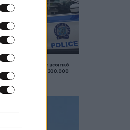
·2026 10:07
γγελία για ριφιφί σε μεσιτικό
είο με λεία σχεδόν 300.000
ώ