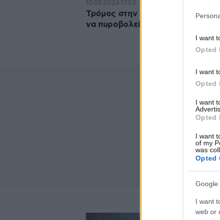
10·05·2026 17:52
Τρόμος στην Πάτρα: Άντρας άρχι
Persona
να πυροβολεί στη μέση του δρόμ
I want t
Opted 
I want t
Opted 
I want 
Advertis
Opted 
I want t
of my P
was col
Opted 
Google 
I want t
web or d