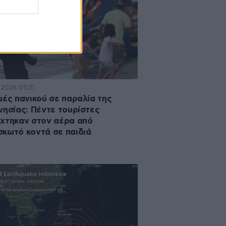
·2026 05:21
μές πανικού σε παραλία της
νησίας: Πέντε τουρίστες
χτηκαν στον αέρα από
κωτό κοντά σε παιδιά