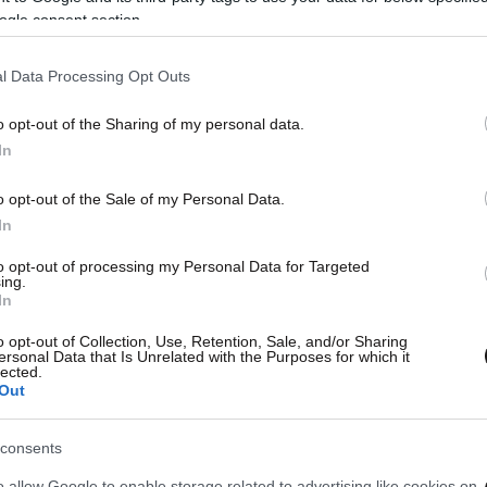
κατοίκους και επισκέπτες
Ινδο
ogle consent section.
l Data Processing Opt Outs
o opt-out of the Sharing of my personal data.
In
o opt-out of the Sale of my Personal Data.
In
to opt-out of processing my Personal Data for Targeted
ing.
In
o opt-out of Collection, Use, Retention, Sale, and/or Sharing
ersonal Data that Is Unrelated with the Purposes for which it
lected.
Out
consents
o allow Google to enable storage related to advertising like cookies on