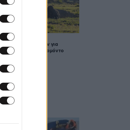
2026 15:22
άτομα συνελήφθησαν για
ίνηση Δράκων του Κομόντο