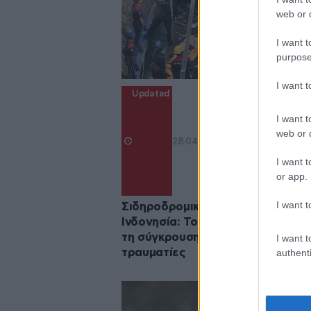
web or d
I want t
purpose
I want 
Updated
I want t
web or d
28·04·2026 08:07
I want t
or app.
I want t
Σιδηροδρομική τραγωδία στην
Ινδονησία: Τουλάχιστον 14 νεκρο
τη σύγκρουση τρένων, πολλοί οι
I want t
τραυματίες
authenti