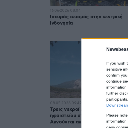
16·06·2026 08:04
Ισχυρός σεισμός στην κεντρική
Ινδονησία
Newsbeast
If you wish 
sensitive in
confirm you
continue se
information 
further disc
participants
08·05·2026 09:42
Downstream 
Τρεις νεκροί έπειτα από έκρηξη
Please note
ηφαιστείου στην Ινδονησία –
information 
Αγνούνται ακόμη 10 άνθρωποι
deny consent