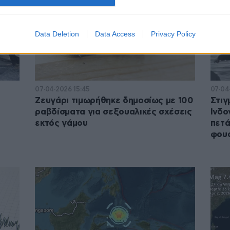
Data Deletion
Data Access
Privacy Policy
07·04·2026 15:45
07·04
Ζευγάρι τιμωρήθηκε δημοσίως με 100
Στιγ
ραβδίσματα για σεξουαλικές σχέσεις
Ινδο
εκτός γάμου
πετά
φουσ