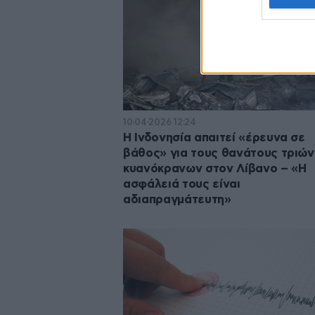
10·04·2026 12:24
Η Ινδονησία απαιτεί «έρευνα σε
βάθος» για τους θανάτους τριών
κυανόκρανων στον Λίβανο – «Η
ασφάλειά τους είναι
αδιαπραγμάτευτη»