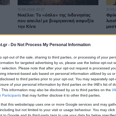
15·06·2026 20:27
21·05·
Νικέλιο: Το «όπλο» της Ινδονησίας
Φρίκ
που απειλεί με βιομηχανική ασφυξία
λιπο
την Κίνα
μαστ
.gr -
Do Not Process My Personal Information
to opt-out of the sale, sharing to third parties, or processing of your per
formation for targeted advertising by us, please use the below opt-out s
r selection. Please note that after your opt-out request is processed y
eing interest-based ads based on personal information utilized by us or
disclosed to third parties prior to your opt-out. You may separately opt-
losure of your personal information by third parties on the IAB’s list of
. This information may also be disclosed by us to third parties on the
IA
04·05·2026 13:36
28·04
Participants
that may further disclose it to other third parties.
Εντυπωσιακό μετεωρολογικό
Μετά
 that this website/app uses one or more Google services and may gath
φαινόμενο στην Ινδονησία: Ιριδίζοντα
Ορμο
including but not limited to your visit or usage behaviour. You may click 
σύννεφα άφησαν άναυδους
τώρα
 to Google and its third-party tags to use your data for below specifi