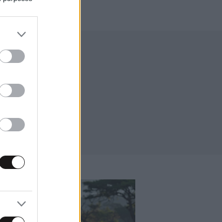
νησία – Μαλαισία