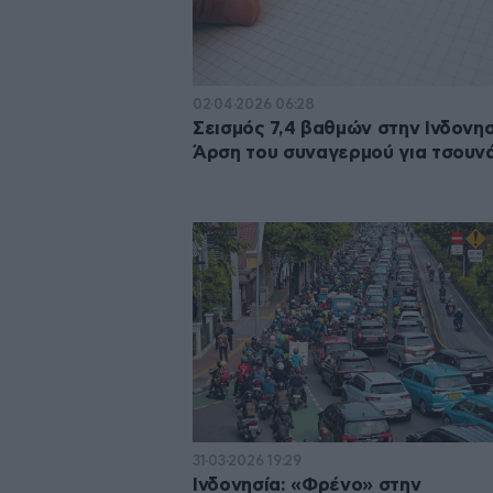
02·04·2026 06:28
Σεισμός 7,4 βαθμών στην Ινδονησ
Άρση του συναγερμού για τσουνά
31·03·2026 19:29
Ινδονησία: «Φρένο» στην