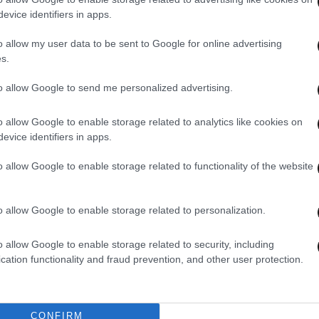
evice identifiers in apps.
o allow my user data to be sent to Google for online advertising
s.
to allow Google to send me personalized advertising.
17·04·2026 08:23
15·04·
Τραγωδία στη Ινδονησία: Οκτώ νεκροί
Έξι 
o allow Google to enable storage related to analytics like cookies on
στη συντριβή ιδιωτικού ελικοπτέρου
διακ
evice identifiers in apps.
o allow Google to enable storage related to functionality of the website
o allow Google to enable storage related to personalization.
ί από
o allow Google to enable storage related to security, including
cation functionality and fraud prevention, and other user protection.
CONFIRM