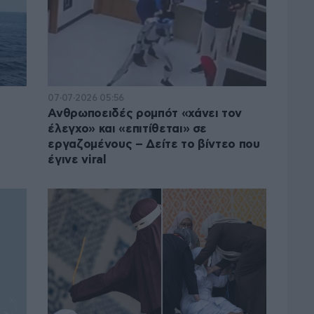
07·07·2026 05:56
Ανθρωποειδές ρομπότ «χάνει τον
έλεγχο» και «επιτίθεται» σε
εργαζομένους – Δείτε το βίντεο που
έγινε viral