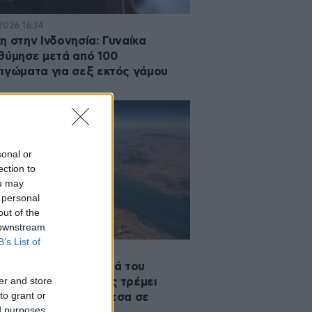
2026 16:34
η στην Ινδονησία: Γυναίκα
θύμησε μετά από 100
ιγώματα για σεξ εκτός γάμου
sonal or
ection to
ou may
 personal
out of the
 downstream
B’s List of
·2026 18:40
 την κρίση στα Στενά του
er and store
ύζ όλος ο πλανήτης τρέμει
to grant or
 για το στενό ανάμεσα σε
ed purposes