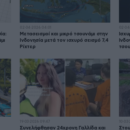
02·04·2026 04:01
02·04
ία:
Μετασεισμοί και μικρό τσουνάμι στην
Ισχυ
μι
Ινδονησία μετά τον ισχυρό σεισμό 7,4
Ινδο
Ρίχτερ
τσου
19·03·2026 09:47
10·03
Συνελήφθησαν 24χρονη Γαλλίδα και
Στου