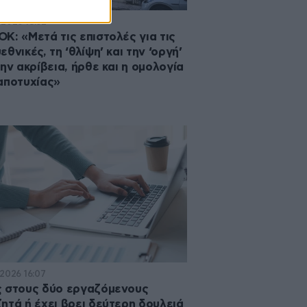
·2026 18:32
Κ: «Μετά τις επιστολές για τις
εθνικές, τη ‘θλίψη’ και την ‘οργή’
την ακρίβεια, ήρθε και η ομολογία
αποτυχίας»
·2026 16:07
 στους δύο εργαζόμενους
ητά ή έχει βρει δεύτερη δουλειά