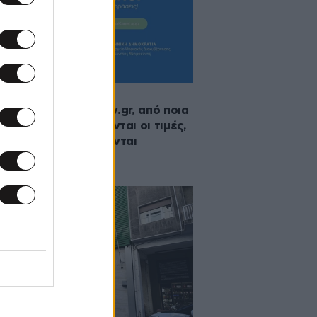
2026 14:55
ίναι το posokanei.gov.gr, από ποια
ερ μάρκετ προέρχονται οι τιμές,
οιον τρόπο συλλέγονται