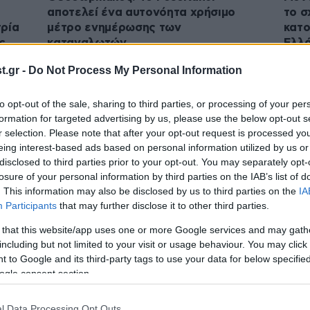
αποτελεί ένα αυτονόητα χρήσιμο
το σ
τρία
μέτρο ενημέρωσης των
κατο
ς
καταναλωτών
Ελλά
Neo
.gr -
Do Not Process My Personal Information
to opt-out of the sale, sharing to third parties, or processing of your per
formation for targeted advertising by us, please use the below opt-out s
r selection. Please note that after your opt-out request is processed y
eing interest-based ads based on personal information utilized by us or
disclosed to third parties prior to your opt-out. You may separately opt-
losure of your personal information by third parties on the IAB’s list of
. This information may also be disclosed by us to third parties on the
IA
Participants
that may further disclose it to other third parties.
 that this website/app uses one or more Google services and may gath
19·06·2026 06:19
18·06·
including but not limited to your visit or usage behaviour. You may click 
ήσει
Τη μάχη κατά της ακρίβειας επιμένει
Θεοδ
 to Google and its third-party tags to use your data for below specifi
ρμα
να δίνει η κυβέρνηση και απαντά στα
όπλο
ogle consent section.
 από
fake news της αντιπολίτευσης
όλου
l Data Processing Opt Outs