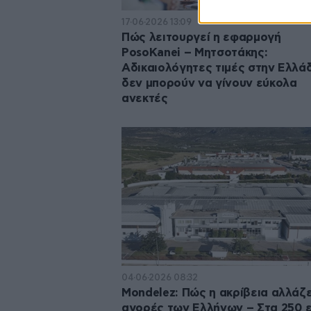
17·06·2026 13:09
Πώς λειτουργεί η εφαρμογή
PosoKanei – Μητσοτάκης:
Αδικαιολόγητες τιμές στην Ελλά
δεν μπορούν να γίνουν εύκολα
ανεκτές
04·06·2026 08:32
Mondelez: Πώς η ακρίβεια αλλάζε
αγορές των Ελλήνων – Στα 250 ε