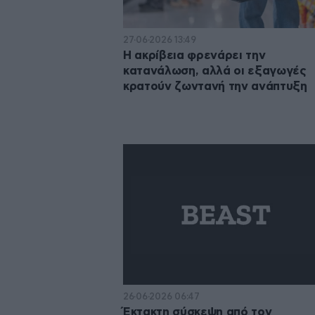
27·06·2026 13:49
Η ακρίβεια φρενάρει την
κατανάλωση, αλλά οι εξαγωγές
κρατούν ζωντανή την ανάπτυξη
26·06·2026 06:47
Έκτακτη σύσκεψη από τον