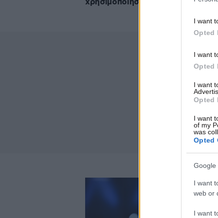
χρησιμοποιήσει
I want t
Opted 
I want t
Opted 
I want 
Advertis
Opted 
I want t
of my P
was col
Opted 
Google 
I want t
web or d
I want t