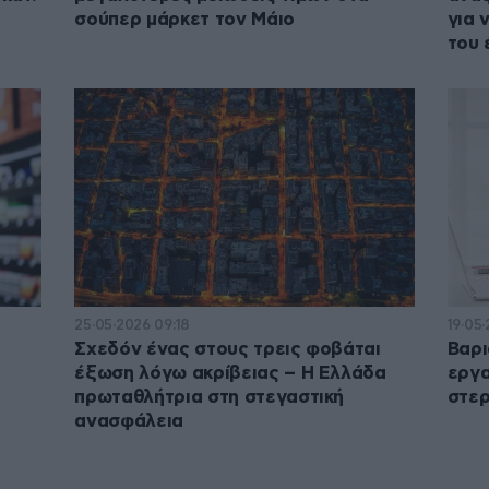
σούπερ μάρκετ τον Μάιο
για 
του 
25·05·2026 09:18
19·05
Σχεδόν ένας στους τρεις φοβάται
Βαρι
έξωση λόγω ακρίβειας – Η Ελλάδα
εργα
πρωταθλήτρια στη στεγαστική
στερ
ανασφάλεια