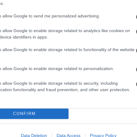
s.
to allow Google to send me personalized advertising.
o allow Google to enable storage related to analytics like cookies on
evice identifiers in apps.
17·06·2026 22:20
17·06·
ωπα:
PosoKanei: Το ελληνικό γιαούρτι
Τι ε
o allow Google to enable storage related to functionality of the website
πωλείται φθηνότερα στο εξωτερικό –
σούπ
Τα προϊόντα στην Ελλάδα που είναι
με π
πιο ακριβά
o allow Google to enable storage related to personalization.
o allow Google to enable storage related to security, including
cation functionality and fraud prevention, and other user protection.
CONFIRM
Data Deletion
Data Access
Privacy Policy