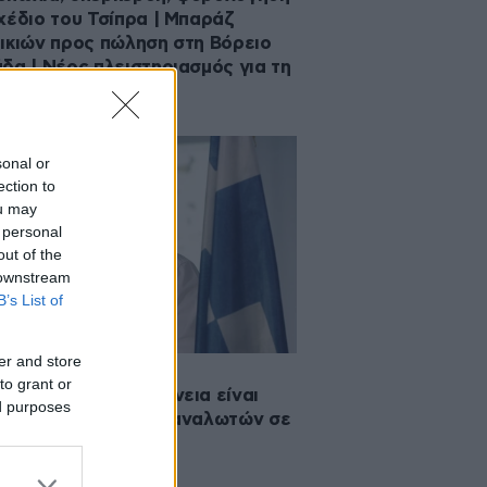
χέδιο του Τσίπρα | Μπαράζ
ικιών προς πώληση στη Βόρειο
δα | Νέος πλειστηριασμός για τη
set
sonal or
ection to
ou may
 personal
out of the
 downstream
B’s List of
er and store
2026 11:20
to grant or
ωρικάκος: Η διαφάνεια είναι
ed purposes
 στα χέρια των καταναλωτών σε
ς τους τομείς