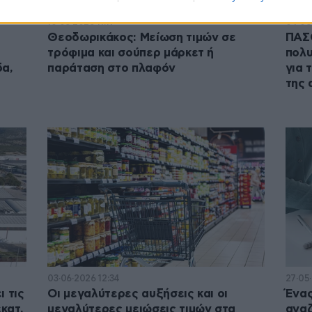
10·06·2026 11:19
04·06
Θεοδωρικάκος: Μείωση τιμών σε
ΠΑΣΟ
τρόφιμα και σούπερ μάρκετ ή
πολυ
δα,
παράταση στο πλαφόν
για 
της 
03·06·2026 12:34
27·05
ι τις
Οι μεγαλύτερες αυξήσεις και οι
Ένας
κατ.
μεγαλύτερες μειώσεις τιμών στα
αναζ