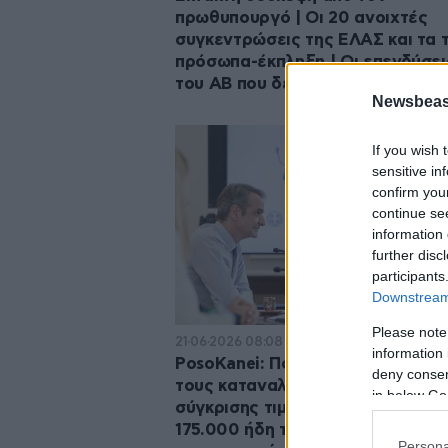
πρωθυπουργό | Οι 20 ανοιχτές
συγκεντρώσεις της ΕΛΑΣ και τα 
πρόσωπα-έκπληξη | Οι επενδύσει
του ΑΒ που δεν βγήκαν
Newsbeast
If you wish 
sensitive in
confirm you
continue se
information 
further disc
participants
Downstream 
Please note
21·06·2026 08:08
information 
PosoKanei: Πόσο μπορεί να βοηθ
deny consent
τους καταναλωτές η νέα πλατφό
in below Go
σύγκρισης τιμών – Περισσότεροι
175.000 ήδη την έχουν
Persona