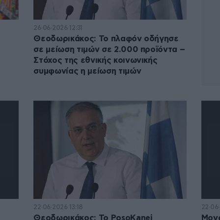
26·06·2026 12:31
Θεοδωρικάκος: Το πλαφόν οδήγησε
σε μείωση τιμών σε 2.000 προϊόντα –
Στόχος της εθνικής κοινωνικής
συμφωνίας η μείωση τιμών
22·06·2026 13:18
22·06
Θεοδωρικάκος: To PosoKanei
Μονο