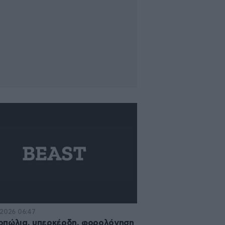
·2026 06:47
πώλια, υπερκέρδη, φορολόγηση