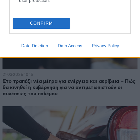
user protection.
CONFIRM
Data Deletion
Data Access
Privacy Policy
21·03·2026 10:15
Στο τραπέζι νέα μέτρα για ενέργεια και ακρίβεια – Πώς
θα κινηθεί η κυβέρνηση για να αντιμετωπιστούν οι
συνέπειες του πολέμου