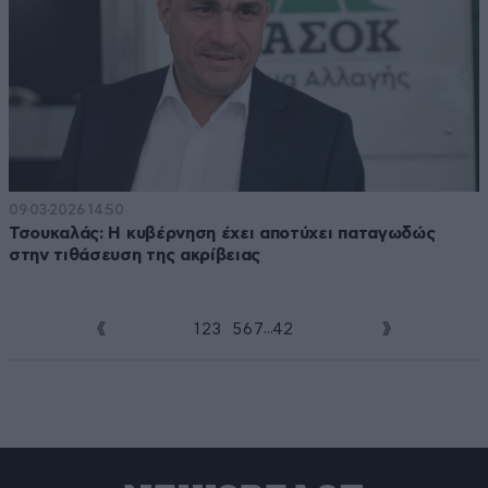
09·03·2026 14:50
Τσουκαλάς: Η κυβέρνηση έχει αποτύχει παταγωδώς
στην τιθάσευση της ακρίβειας
...
1
2
3
4
5
6
7
42