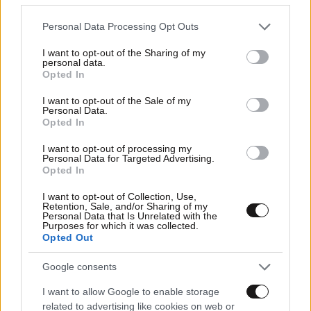
Please note that this website/app uses one or more Google
Personal Data Processing Opt Outs
services and may gather and store information including but
not limited to your visit or usage behaviour. You may click to
I want to opt-out of the Sharing of my
personal data.
grant or deny consent to Google and its third-party tags to
Opted In
use your data for below specified purposes in below Google
consent section.
I want to opt-out of the Sale of my
Personal Data.
Opted In
I want to opt-out of processing my
Updated
Personal Data for Targeted Advertising.
Opted In
I want to opt-out of Collection, Use,
25·03·2026 14:22
Retention, Sale, and/or Sharing of my
Personal Data that Is Unrelated with the
Purposes for which it was collected.
Opted Out
Google consents
Fuel Pass 2026: Πότε ανοίγει η πλατφόρμα – Όσα πρέπει
να γνωρίζετε
I want to allow Google to enable storage
related to advertising like cookies on web or