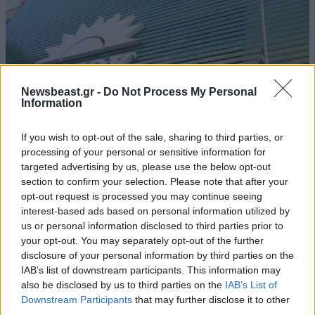
Newsbeast.gr -
Do Not Process My Personal
Information
If you wish to opt-out of the sale, sharing to third parties, or
processing of your personal or sensitive information for
targeted advertising by us, please use the below opt-out
section to confirm your selection. Please note that after your
26·03·2026 15:42
opt-out request is processed you may continue seeing
ΠΑΣΟΚ: Η Ελλάδα πλέον μοιράζεται την τελευταία θέση
interest-based ads based on personal information utilized by
με τη Βουλγαρία στην αγοραστική δύναμη
us or personal information disclosed to third parties prior to
your opt-out. You may separately opt-out of the further
disclosure of your personal information by third parties on the
IAB’s list of downstream participants. This information may
also be disclosed by us to third parties on the
IAB’s List of
Downstream Participants
that may further disclose it to other
third parties.