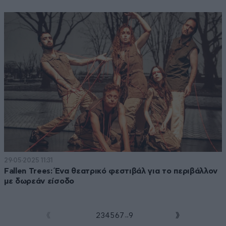
29·05·2025 11:31
Fallen Trees: Ένα θεατρικό φεστιβάλ για το περιβάλλον
με δωρεάν είσοδο
...
1
2
3
4
5
6
7
9