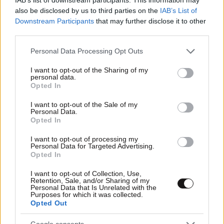
also be disclosed by us to third parties on the
IAB’s List of
Downstream Participants
that may further disclose it to other
third parties.
Please note that this website/app uses one or more Google
Personal Data Processing Opt Outs
services and may gather and store information including but
not limited to your visit or usage behaviour. You may click to
I want to opt-out of the Sharing of my
personal data.
grant or deny consent to Google and its third-party tags to
Opted In
use your data for below specified purposes in below Google
consent section.
I want to opt-out of the Sale of my
Personal Data.
Opted In
I want to opt-out of processing my
08·02·2026 14:29
Personal Data for Targeted Advertising.
Αποκαλύψεις για την οπαδική επίθεση στο Γαλάτσι – Οι
Opted In
συμπλοκές και το ανθρωποκυνηγητό της ΕΛ.ΑΣ. για τους
δράστες
I want to opt-out of Collection, Use,
Retention, Sale, and/or Sharing of my
Personal Data that Is Unrelated with the
Purposes for which it was collected.
Opted Out