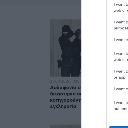
I want t
web or d
I want t
purpose
I want 
I want t
web or d
I want t
or app.
27·04·2026 10:15
Δολοφονία στον Άγιο Δημήτριο: 
I want t
δικαστήρια οι συλληφθέντες που
κατηγορούνται για υπόθαλψη
I want t
εγκληματία
authenti