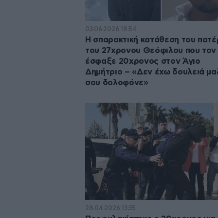
03·06·2026 18:54
Η σπαρακτική κατάθεση του πατέ
του 27χρονου Θεόφιλου που τον
έσφαξε 20χρονος στον Άγιο
Δημήτριο – «Δεν έχω δουλειά μα
σου δολοφόνε»
28·04·2026 13:35