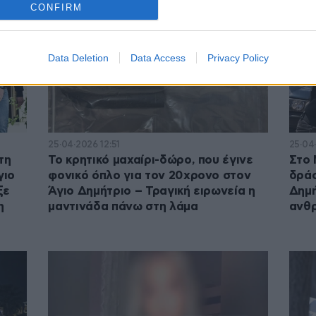
CONFIRM
Data Deletion
Data Access
Privacy Policy
25·04·2026 12:51
25·04·
τη
Το κρητικό μαχαίρι-δώρο, που έγινε
Στο 
γιο
φονικό όπλο για τον 20χρονο στον
δράσ
ξε
Άγιο Δημήτριο – Τραγική ειρωνεία η
Δημή
η
μαντινάδα πάνω στη λάμα
ανθ