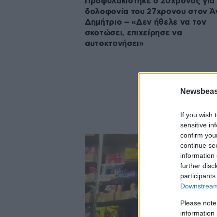
Προφυλακίστηκε ο 20χρονος για 
δολοφονία του 27χρονου στον Ά
Δημήτριο – «Δεν ήθελε να τον
σκοτώσει, επιχείρησε να
αυτοκτονήσει»
Newsbeast
If you wish 
sensitive in
confirm you
continue se
information 
further disc
participants
Downstream 
Please note
information 