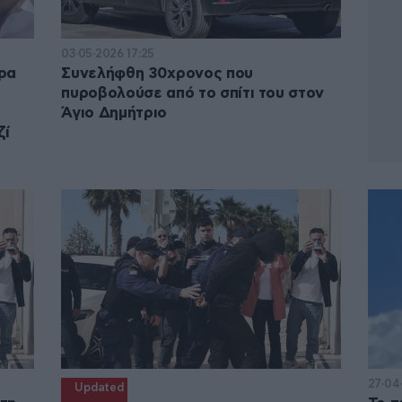
03·05·2026 17:25
ρα
Συνελήφθη 30χρονος που
πυροβολούσε από το σπίτι του στον
Άγιο Δημήτριο
ζί
27·04
Updated