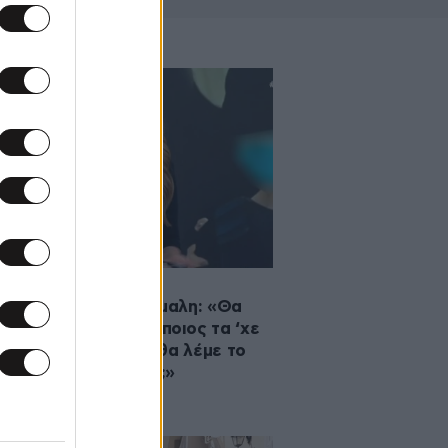
·2026 19:35
λη η Αναστασία Γιάμαλη: «Θα
τάμε σοβαρά τώρα ποιος τα ‘χε
ποιος τα χάλασε και θα λέμε το
τσι μήλο της Έριδος;»