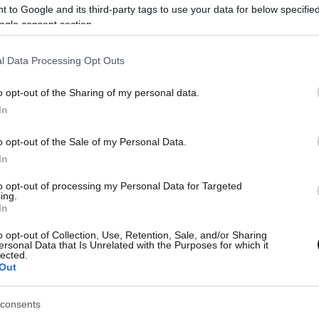
 to Google and its third-party tags to use your data for below specifi
ogle consent section.
27·04·2026 14:05
27·04
ου
Ξέσπασε στο δικαστήριο ο πατέρας
Δολο
l Data Processing Opt Outs
του νεκρού 27χρονου στον Άγιο
Δημή
ανε
Δημήτριο: «Υπάρχει ανθρωποκτονία
ζωή,
o opt-out of the Sharing of my personal data.
ενός παιδιού»
φοβό
In
20χ
o opt-out of the Sale of my Personal Data.
In
to opt-out of processing my Personal Data for Targeted
ing.
In
o opt-out of Collection, Use, Retention, Sale, and/or Sharing
ersonal Data that Is Unrelated with the Purposes for which it
lected.
Out
consents