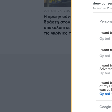
deny consent
in below Go
27·04·2026 17:36
Η πρώην σύντροφος του 20χρον
Persona
δράστη στον Άγιο Δημήτριο
αποκαλύπτει: «Ήταν ζηλιάρης, έκ
I want t
τις γκρίνιες του»
Opted 
I want t
Opted 
I want 
Advertis
Opted 
I want t
of my P
was col
Opted 
Google 