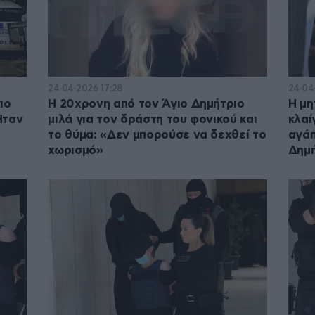
24·04·2026 17:28
24·04
ιο
Η 20χρονη από τον Άγιο Δημήτριο
Η μη
Ήταν
μιλά για τον δράστη του φονικού και
κλαί
το θύμα: «Δεν μπορούσε να δεχθεί το
αγάπ
χωρισμό»
Δημή