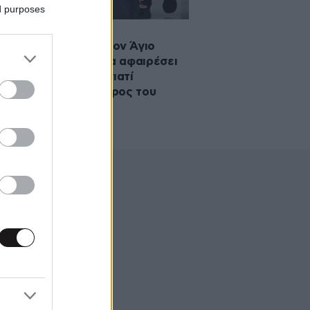
ed purposes
·2026 11:24
φονία 27χρονου στον Άγιο
τριο: «Δεν ήθελε να αφαιρέσει
 το μαχαίρι το είχε γιατί
ταν», λέει ο δικηγόρος του
ρονου