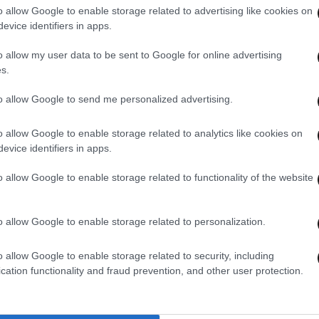
o allow Google to enable storage related to advertising like cookies on
evice identifiers in apps.
o allow my user data to be sent to Google for online advertising
s.
to allow Google to send me personalized advertising.
o allow Google to enable storage related to analytics like cookies on
evice identifiers in apps.
o allow Google to enable storage related to functionality of the website
26·04·2026 21:07
26·04
Στα
Βίντεο – ντοκουμέντο από τη
Έξαλ
o allow Google to enable storage related to personalization.
δολοφονία του 27χρονου στον Άγιο
συζη
Δημήτριο: Ο 20χρονος φτάνει με
και 
o allow Google to enable storage related to security, including
νοικιασμένο όχημα στο ραντεβού
κορί
cation functionality and fraud prevention, and other user protection.
θανάτου