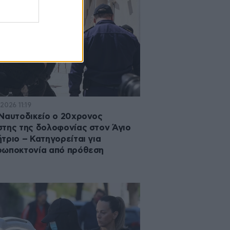
2026 11:19
Ναυτοδικείο ο 20χρονος
της της δολοφονίας στον Άγιο
τριο – Κατηγορείται για
ρωποκτονία από πρόθεση