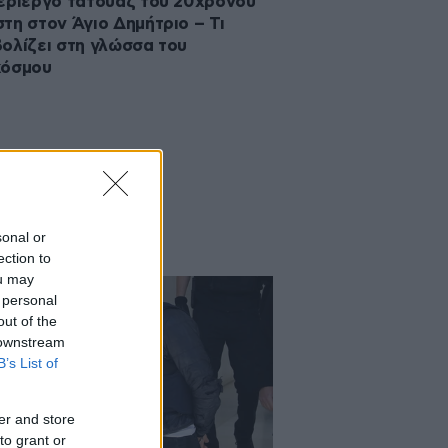
ερίεργο τατουάζ του 20χρονου
τη στον Άγιο Δημήτριο – Τι
ολίζει στη γλώσσα του
κόσμου
sonal or
ection to
ou may
 personal
out of the
 downstream
B’s List of
er and store
to grant or