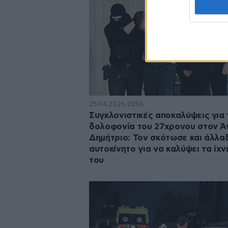
25·04·2026 23:56
Συγκλονιστικές αποκαλύψεις για 
δολοφονία του 27χρονου στον Ά
Δημήτριο: Τον σκότωσε και άλλα
αυτοκίνητο για να καλύψει τα ίχν
του