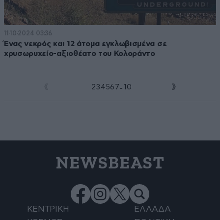
11·10·2024 03:36
Ένας νεκρός και 12 άτομα εγκλωβισμένα σε
χρυσωρυχείο-αξιοθέατο του Κολοράντο
...
1
2
3
4
5
6
7
10
NEWSBEAST
ΚΕΝΤΡΙΚΗ
ΕΛΛΑΔΑ