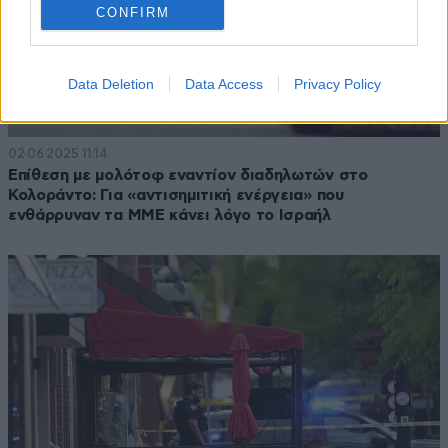
CONFIRM
Data Deletion
Data Access
Privacy Policy
02·06·2025 11:14
Επίθεση με μολότοφ εναντίον διαδηλωτών στο
Κολοράντο: Για «αντισημιτική ενέργεια» που
ενθάρρυναν τα ΜΜΕ κάνει λόγο το Ισραήλ