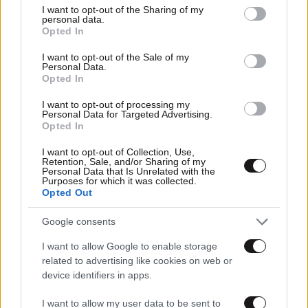
not limited to your visit or usage behaviour. You may click to
I want to opt-out of the Sharing of my
personal data.
grant or deny consent to Google and its third-party tags to
Opted In
use your data for below specified purposes in below Google
consent section.
I want to opt-out of the Sale of my
Personal Data.
Opted In
I want to opt-out of processing my
Personal Data for Targeted Advertising.
Opted In
I want to opt-out of Collection, Use,
Retention, Sale, and/or Sharing of my
Personal Data that Is Unrelated with the
04·06·2025 10:36
Purposes for which it was collected.
Opted Out
Συνελήφθη από την υπηρεσία μετανάστευσης η
οικογένεια του φερόμενου ως δράστη της επίθεσης στο
Κολοράντο
Google consents
I want to allow Google to enable storage
related to advertising like cookies on web or
device identifiers in apps.
I want to allow my user data to be sent to