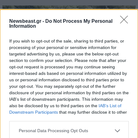
Newsbeast.gr -
Do Not Process My Personal
Information
If you wish to opt-out of the sale, sharing to third parties, or
processing of your personal or sensitive information for
targeted advertising by us, please use the below opt-out
section to confirm your selection. Please note that after your
opt-out request is processed you may continue seeing
interest-based ads based on personal information utilized by
us or personal information disclosed to third parties prior to
your opt-out. You may separately opt-out of the further
disclosure of your personal information by third parties on the
04·06·2025 12:46
IAB’s list of downstream participants. This information may
Μυστηριώδης φιγούρα στα δάση του Κολοράντο: Νέες
also be disclosed by us to third parties on the
IAB’s List of
θεωρίες για τον Μπίγκφουτ
Downstream Participants
that may further disclose it to other
third parties.
Please note that this website/app uses one or more Google
Personal Data Processing Opt Outs
services and may gather and store information including but