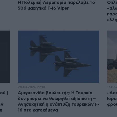
Η Πολεμική Αεροπορία παρέλαβε το
Οπλι
50ό μαχητικό F-16 Viper
«αλω
παρα
ελλη
20·03·2026 22:10
17·03·
ού |
Αμερικανίδα βουλευτής: Η Τουρκία
«Ασπ
δεν μπορεί να θεωρηθεί αξιόπιστη –
Ισρα
εν
Ανησυχητική η ανάπτυξη τουρκικών F-
φρού
η
16 στα κατεχόμενα