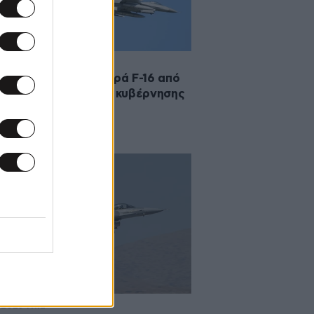
·2026 05:58
ύ: «Παγώνει» η αγορά F-16 από
ΗΠΑ έως την αλλαγή κυβέρνησης
·2026 19:12