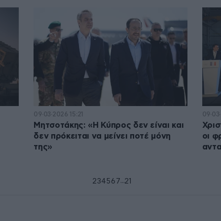
09·03·2026 15:21
09·03·
Μητσοτάκης: «Η Κύπρος δεν είναι και
Χρισ
δεν πρόκειται να μείνει ποτέ μόνη
οι φ
της»
αντα
...
1
2
3
4
5
6
7
21