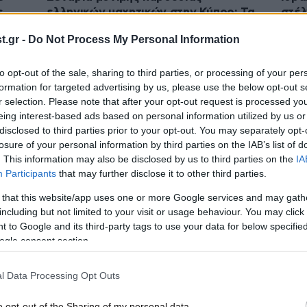
ε
ελληνικών μαχητικών στην Κύπρο: Τα
στέλ
F-16 που μετασταθμεύουν στην Πάφο
Ιπτά
.gr -
Do Not Process My Personal Information
θα αντικατασταθούν από F-4
ελλη
Phantom
to opt-out of the sale, sharing to third parties, or processing of your per
formation for targeted advertising by us, please use the below opt-out s
r selection. Please note that after your opt-out request is processed y
eing interest-based ads based on personal information utilized by us or
disclosed to third parties prior to your opt-out. You may separately opt-
losure of your personal information by third parties on the IAB’s list of
. This information may also be disclosed by us to third parties on the
IA
Participants
that may further disclose it to other third parties.
 that this website/app uses one or more Google services and may gath
including but not limited to your visit or usage behaviour. You may click 
 to Google and its third-party tags to use your data for below specifi
06·06·2026 21:37
13·05·
ogle consent section.
α των
Μπαράζ παραβιάσεων από οπλισμένα
Η Το
τουρκικά F-16 στο Αιγαίο – Εμπλοκή
στο 
l Data Processing Opt Outs
με ελληνικό μαχητικό
οπλι
o opt-out of the Sharing of my personal data.