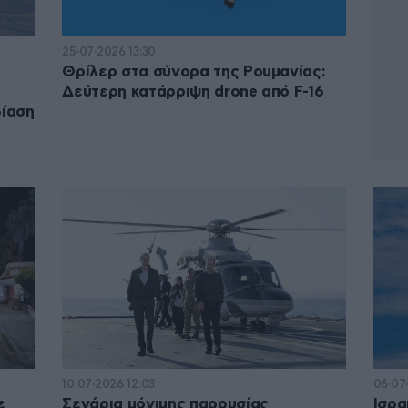
25·07·2026 13:30
Θρίλερ στα σύνορα της Ρουμανίας:
Δεύτερη κατάρριψη drone από F-16
βίαση
10·07·2026 12:03
06·07
ε
Σενάρια μόνιμης παρουσίας
Ισρα