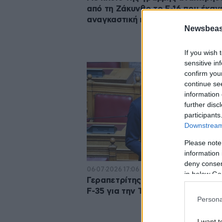
από τη Ζάκυνθο το F-16 που έκαν
αναγκαστική προσγείωση
Newsbeast
If you wish 
sensitive in
confirm you
continue se
information 
further disc
participants
Downstream 
Please note
information 
deny consent
06·07·2026 17:06
in below Go
Γεραπετρίτης: «Κλειστή» η πόρτ
F-35 για την Τουρκία
Persona
I want t