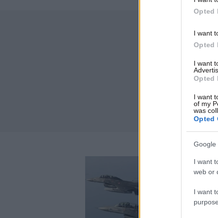
Opted 
I want t
Opted 
I want 
Advertis
Opted 
I want t
of my P
was col
Opted 
Google 
I want t
web or d
I want t
purpose