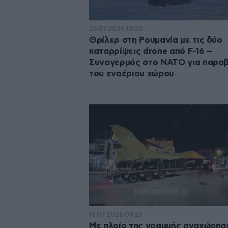
25·07·2026 18:20
Θρίλερ στη Ρουμανία με τις δύο
καταρρίψεις drone από F-16 –
Συναγερμός στο ΝΑΤΟ για παρα
του εναέριου χώρου
15·07·2026 09:23
Με πλοίο της γραμμής αναχώρησ