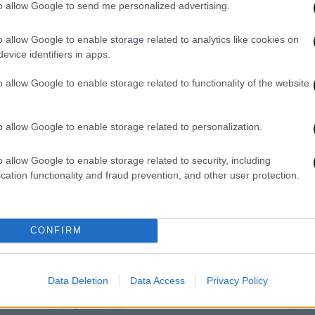
to allow Google to send me personalized advertising.
o allow Google to enable storage related to analytics like cookies on
evice identifiers in apps.
03·05·2026 18:46
22·04
το
Με πτήσεις ελληνικών F-16 γιόρτασε
Περο
o allow Google to enable storage related to functionality of the website
, με
η Αλβανία τα 75α γενέθλια της
τις 
ό
Πολεμικής της Αεροπορίας
o allow Google to enable storage related to personalization.
o allow Google to enable storage related to security, including
cation functionality and fraud prevention, and other user protection.
CONFIRM
Data Deletion
Data Access
Privacy Policy
15·04·2026 20:00
07·04