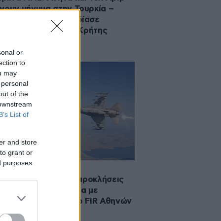
νουν μήνυμα στην Τουρκία –
μενο τάνκερ ανεφοδίασε
νικά F-16 νότια της Κρήτης
sonal or
ection to
ou may
 personal
out of the
 downstream
B’s List of
er and store
to grant or
ed purposes
2026 18:38
υρκία συνεχίζει τις προκλήσεις
Αιγαίο: Δεύτερη μέρα με
σμένα F‑16 πάνω στο FIR Αθηνών