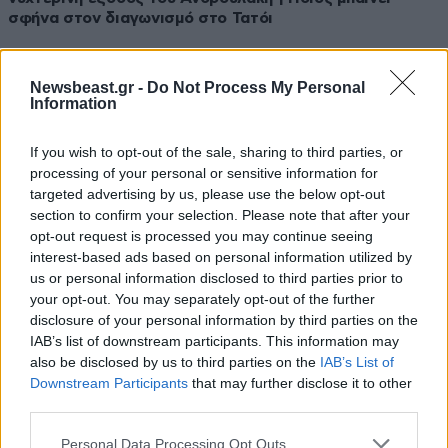
σφήνα στον διαγωνισμό στο Τατόι
Newsbeast.gr -
Do Not Process My Personal
Information
If you wish to opt-out of the sale, sharing to third parties, or
processing of your personal or sensitive information for
targeted advertising by us, please use the below opt-out
section to confirm your selection. Please note that after your
opt-out request is processed you may continue seeing
interest-based ads based on personal information utilized by
us or personal information disclosed to third parties prior to
your opt-out. You may separately opt-out of the further
disclosure of your personal information by third parties on the
IAB’s list of downstream participants. This information may
10·03·2026 13:41
also be disclosed by us to third parties on the
IAB’s List of
Βολές Διαμαντοπούλου για τη διεύρυνση: «Αν τα όρια
Downstream Participants
that may further disclose it to other
αγνοηθούν, μπορεί να φέρει τα αντίθετα αποτελέσματα»
third parties.
Please note that this website/app uses one or more Google
Personal Data Processing Opt Outs