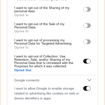
services and may gather and store information including but
not limited to your visit or usage behaviour. You may click to
I want to opt-out of the Sharing of my
personal data.
grant or deny consent to Google and its third-party tags to
Opted In
use your data for below specified purposes in below Google
consent section.
I want to opt-out of the Sale of my
Personal Data.
Opted In
I want to opt-out of processing my
Personal Data for Targeted Advertising.
Opted In
I want to opt-out of Collection, Use,
Retention, Sale, and/or Sharing of my
Personal Data that Is Unrelated with the
Purposes for which it was collected.
Opted Out
10·03·2026 12:26
Το «ευχαριστώ» Δούκα στον Χαρδαλιά: «Ο
Περιφερειάρχης δίνει την πρέπουσα σημασία στην
Google consents
πρωτεύουσα»
I want to allow Google to enable storage
related to advertising like cookies on web or
device identifiers in apps.