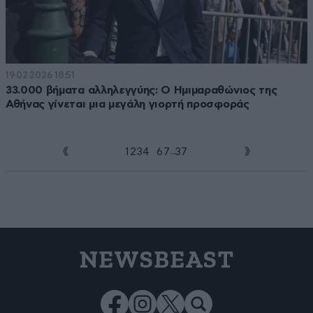
19·02·2026 18:51
33.000 βήματα αλληλεγγύης: Ο Ημιμαραθώνιος της
Αθήνας γίνεται μια μεγάλη γιορτή προσφοράς
...
1
2
3
4
5
6
7
37
NEWSBEAST