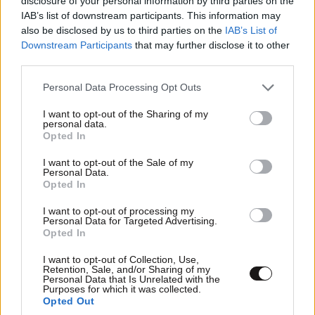
disclosure of your personal information by third parties on the
IAB’s list of downstream participants. This information may
also be disclosed by us to third parties on the
IAB’s List of
Downstream Participants
that may further disclose it to other
third parties.
Please note that this website/app uses one or more Google
Personal Data Processing Opt Outs
services and may gather and store information including but
not limited to your visit or usage behaviour. You may click to
I want to opt-out of the Sharing of my
personal data.
grant or deny consent to Google and its third-party tags to
Opted In
use your data for below specified purposes in below Google
consent section.
I want to opt-out of the Sale of my
Personal Data.
Opted In
I want to opt-out of processing my
Personal Data for Targeted Advertising.
Opted In
I want to opt-out of Collection, Use,
Retention, Sale, and/or Sharing of my
Personal Data that Is Unrelated with the
Purposes for which it was collected.
Opted Out