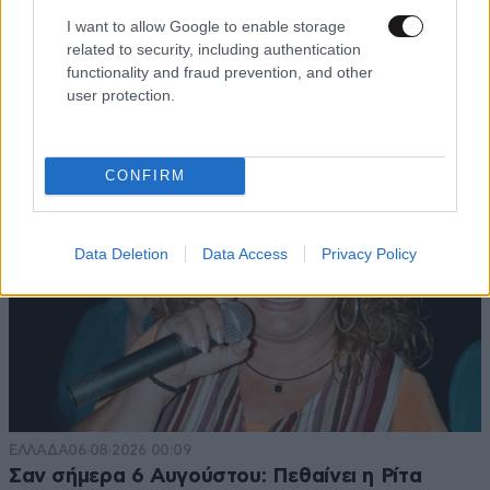
Παλάτι Marivent: Πώς οι κληρονόμοι του
I want to allow Google to enable storage
Ιωάννη Σαριδάκη αφαίρεσαν 1.300 έργα τέχνης
related to security, including authentication
από τη βασιλική οικογένεια της Ισπανίας
functionality and fraud prevention, and other
user protection.
CONFIRM
Data Deletion
Data Access
Privacy Policy
ΕΛΛΑΔΑ
06·08·2026 00:09
Σαν σήμερα 6 Αυγούστου: Πεθαίνει η Ρίτα