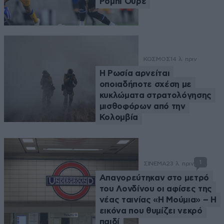
Ρόμπι Ούρε
ΚΟΣΜΟΣ
14 λ. πριν
Η Ρωσία αρνείται
οποιαδήποτε σχέση με
κυκλώματα στρατολόγησης
μισθοφόρων από την
Κολομβία
1
ΣΙΝΕΜΑ
23 λ. πριν
Απαγορεύτηκαν στο μετρό
του Λονδίνου οι αφίσες της
νέας ταινίας «Η Μούμια» – Η
εικόνα που θυμίζει νεκρό
παιδί