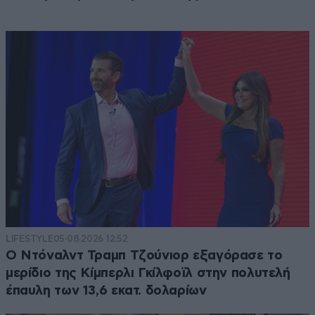
LIFESTYLE
05·08·2026 12:52
Ο Ντόναλντ Τραμπ Τζούνιορ εξαγόρασε το
μερίδιο της Κίμπερλι Γκίλφοϊλ στην πολυτελή
έπαυλη των 13,6 εκατ. δολαρίων