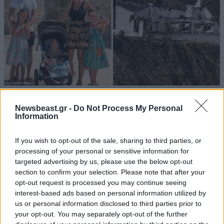
ΕΛΛΑΔΑ
05·08·2026 21:24
«Κάηκε το σπίτι μας στην Ελλάδα λίγο πριν
Newsbeast.gr -
Do Not Process My Personal
Information
μετακομίσουμε»: Απαρηγόρητη η οικογένεια
από τη Βρετανία που είδε το όνειρο ζωής να
If you wish to opt-out of the sale, sharing to third parties, or
γίνεται στάχτη
processing of your personal or sensitive information for
targeted advertising by us, please use the below opt-out
section to confirm your selection. Please note that after your
opt-out request is processed you may continue seeing
interest-based ads based on personal information utilized by
us or personal information disclosed to third parties prior to
your opt-out. You may separately opt-out of the further