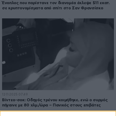
Ένοπλος που παρίστανε τον διανομέα έκλεψε $11 εκατ.
σε κρυπτονομίσματα από σπίτι στο Σαν Φρανσίσκο
12·11·2025 07:49
Βίντεο-σοκ: Οδηγός τρένου κοιμήθηκε, ενώ ο συρμός
πήγαινε με 80 χλμ./ώρα – Πανικός στους επιβάτες