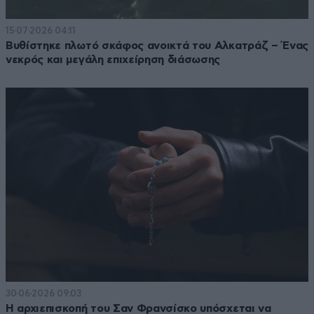
15·07·2026 04:11
Βυθίστηκε πλωτό σκάφος ανοικτά του Αλκατράζ – Ένας
νεκρός και μεγάλη επιχείρηση διάσωσης
30·06·2026 09:03
Η αρχιεπισκοπή του Σαν Φρανσίσκο υπόσχεται να