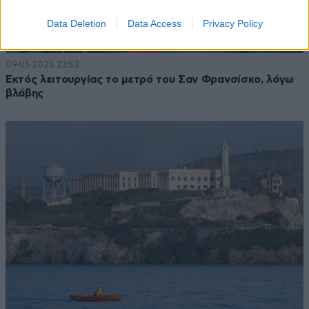
Data Deletion
Data Access
Privacy Policy
09·05·2025 23:52
Εκτός λειτουργίας το μετρό του Σαν Φρανσίσκο, λόγω
βλάβης