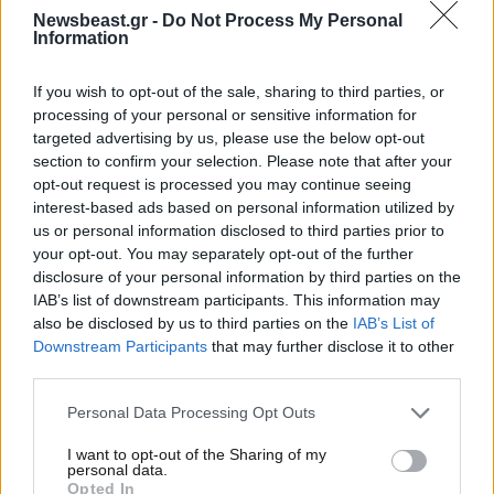
Newsbeast.gr -
Do Not Process My Personal
Information
If you wish to opt-out of the sale, sharing to third parties, or
processing of your personal or sensitive information for
targeted advertising by us, please use the below opt-out
section to confirm your selection. Please note that after your
opt-out request is processed you may continue seeing
interest-based ads based on personal information utilized by
us or personal information disclosed to third parties prior to
your opt-out. You may separately opt-out of the further
disclosure of your personal information by third parties on the
IAB’s list of downstream participants. This information may
23·10·2025 21:22
also be disclosed by us to third parties on the
IAB’s List of
Ο Ντόναλντ Τραμπ συμφώνησε να μην στείλει
Downstream Participants
that may further disclose it to other
ομοσπονδιακές δυνάμεις στο Σαν Φρανσίσκο
third parties.
Please note that this website/app uses one or more Google
Personal Data Processing Opt Outs
services and may gather and store information including but
not limited to your visit or usage behaviour. You may click to
I want to opt-out of the Sharing of my
personal data.
grant or deny consent to Google and its third-party tags to
Opted In