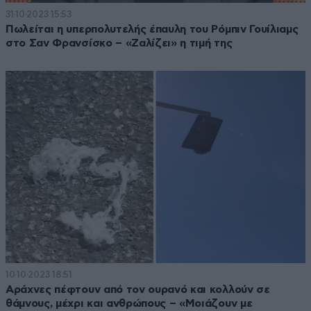
31·10·2023 15:53
Πωλείται η υπερπολυτελής έπαυλη του Ρόμπιν Γουίλιαμς
στο Σαν Φρανσίσκο – «Ζαλίζει» η τιμή της
10·10·2023 18:51
Αράχνες πέφτουν από τον ουρανό και κολλούν σε
θάμνους, μέχρι και ανθρώπους – «Μοιάζουν με