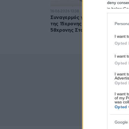
deny consent
in below Go
16·06·2026 13:38
Συναγερμός για τη διπλή εξαφάν
Persona
της 15χρονης Αγάπης και της
58χρονης Σταματίνας
I want t
Opted 
I want t
Opted 
I want 
Advertis
Opted 
I want t
of my P
was col
Opted 
Google 