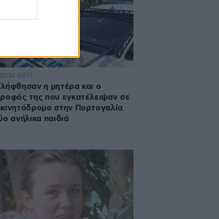
·2026 09:17
λήφθησαν η μητέρα και ο
ροφός της που εγκατέλειψαν σε
κινητόδρομο στην Πορτογαλία
ύο ανήλικα παιδιά