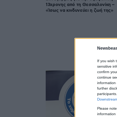
13χρονης από τη Θεσσαλονίκη –
«Ίσως να κινδυνεύει η ζωή της»
Newsbeast
If you wish 
sensitive in
confirm you
continue se
information 
further disc
participants
Downstream 
Please note
information 