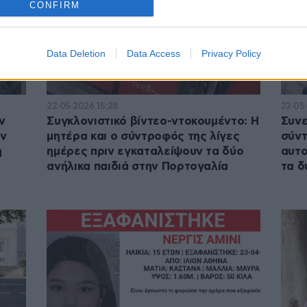
CONFIRM
Data Deletion
Data Access
Privacy Policy
22·05·2026 15:28
22·05
ν
Συγκλονιστικό βίντεο-ντοκουμέντο: Η
Συνε
αν
μητέρα και ο σύντροφός της λίγες
σύντ
η
ημέρες πριν εγκαταλείψουν τα δύο
αυτο
ανήλικα παιδιά στην Πορτογαλία
τα δ