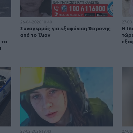
26·04·2026 10:40
27·03
Συναγερμός για εξαφάνιση 15χρονης
Η 16
από το Ίλιον
τώρα
 τα
εξαφ
ι
27·02·2026 19:43
27·02