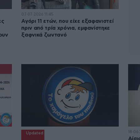
07·07·2026 11:45
ες
Αγόρι 11 ετών, που είχε εξαφανιστεί
πριν από τρία χρόνια, εμφανίστηκε
ουν
ξαφνικά ζωντανό
18·06·
Updated
Αίσι