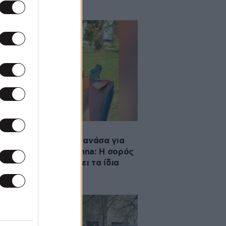
·2026 20:19
λλία με κομμένη την ανάσα για
εξαφάνιση της Lyhanna: Η σορός
ει σε παιδί και φοράει τα ίδια
χα