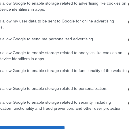
o allow Google to enable storage related to advertising like cookies on
evice identifiers in apps.
o allow my user data to be sent to Google for online advertising
s.
to allow Google to send me personalized advertising.
o allow Google to enable storage related to analytics like cookies on
evice identifiers in apps.
o allow Google to enable storage related to functionality of the website
05·06·2026 15:44
04·06
ός
Πολιτική θύελλα στη Γαλλία για την
Η Γα
εξαφάνιση της 11χρονης Λιανά –
την 
o allow Google to enable storage related to personalization.
ης
Είχαν αγνοήσει παλιότερες
ανήκ
καταγγελίες για τον βασικό ύποπτο
ρού
o allow Google to enable storage related to security, including
cation functionality and fraud prevention, and other user protection.