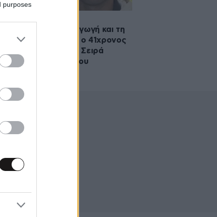
ed purposes
·2026 17:03
ία: Αρνείται την απαγωγή και τη
φονία της 11χρονης ο 41χρονος
ρας της φίλης της – Σειρά
γγελιών σε βάρος του