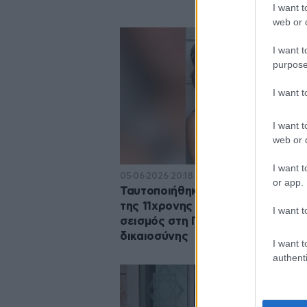
I want t
web or d
I want t
purpose
I want 
I want t
web or d
I want t
05·06·2026 20:18
or app.
Ταυτοποιήθηκε μέσω DNA η σορ
της 11χρονης Λιανά: Πολιτικός
I want t
σεισμός στη Γαλλία για τα λάθη τ
δικαιοσύνης
I want t
authenti