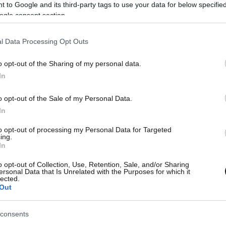
 to Google and its third-party tags to use your data for below specifi
ogle consent section.
07·06·2026 22:21
06·06
ιση
Γαλλία: Χιλιάδες στους δρόμους για
Γαλλ
l Data Processing Opt Outs
τη δολοφονία της 11χρονης Λιάνα –
δολο
Οργή για τις παραλείψεις των Αρχών
πατέ
o opt-out of the Sharing of my personal data.
κατα
In
o opt-out of the Sale of my Personal Data.
In
to opt-out of processing my Personal Data for Targeted
ing.
In
o opt-out of Collection, Use, Retention, Sale, and/or Sharing
ersonal Data that Is Unrelated with the Purposes for which it
lected.
Out
consents