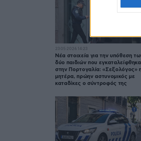
23·05·2026 14:23
Νέα στοιχεία για την υπόθεση τω
δύο παιδιών που εγκαταλείφθηκ
στην Πορτογαλία: «Σεξολόγος» 
μητέρα, πρώην αστυνομικός με
καταδίκες ο σύντροφός της