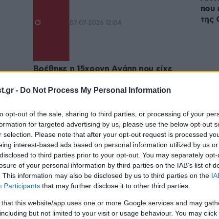
που 
της 
07·07·2026 12:04
Βρέθηκε η 15χρονη Αγάπη που είχε
εξαφανιστεί από το κέντρο της
.gr -
Do Not Process My Personal Information
Θεσσαλονίκης – Το κορίτσι είχε
φύγει πάλι από το σπίτι του στις 15
Ιουνίου
to opt-out of the sale, sharing to third parties, or processing of your per
formation for targeted advertising by us, please use the below opt-out s
r selection. Please note that after your opt-out request is processed y
eing interest-based ads based on personal information utilized by us or
disclosed to third parties prior to your opt-out. You may separately opt-
losure of your personal information by third parties on the IAB’s list of
. This information may also be disclosed by us to third parties on the
IA
Participants
that may further disclose it to other third parties.
 that this website/app uses one or more Google services and may gath
including but not limited to your visit or usage behaviour. You may click 