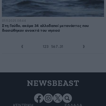
01·11·2025 08:44
Στη Γαύδο, ακόμα 34 αλλοδαποί μετανάστες που
διασώθηκαν ανοικτά του νησιού
...
1
2
3
4
5
6
7
31
NEWSBEAST
ΚΕΝΤΡΙΚΗ
ΕΛΛΑΔΑ