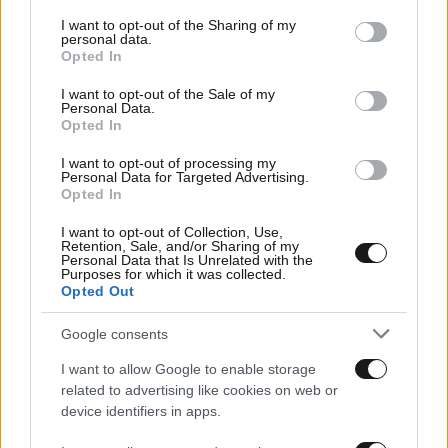
services and may gather and store information including but
not limited to your visit or usage behaviour. You may click to
I want to opt-out of the Sharing of my
personal data.
grant or deny consent to Google and its third-party tags to
Opted In
use your data for below specified purposes in below Google
consent section.
I want to opt-out of the Sale of my
Personal Data.
Opted In
I want to opt-out of processing my
Personal Data for Targeted Advertising.
Opted In
I want to opt-out of Collection, Use,
Retention, Sale, and/or Sharing of my
Personal Data that Is Unrelated with the
Purposes for which it was collected.
Opted Out
11·12·2025 13:34
Ξεσπά η μητέρα του 37χρονου Στέλιου: «Το παιδί μου
Google consents
δεν πέθανε από αιμορραγία, πέθανε από κωλυσιεργία»
I want to allow Google to enable storage
related to advertising like cookies on web or
device identifiers in apps.