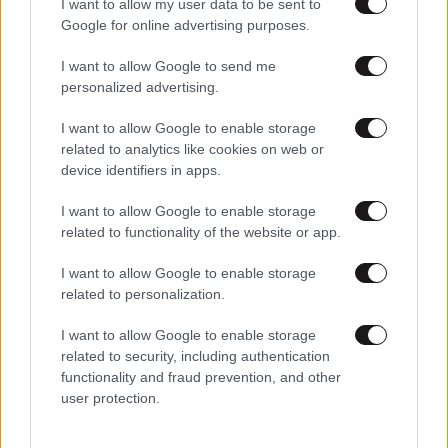
I want to allow my user data to be sent to
Google for online advertising purposes.
I want to allow Google to send me
personalized advertising.
I want to allow Google to enable storage
related to analytics like cookies on web or
device identifiers in apps.
I want to allow Google to enable storage
10·12·2025 03:34
related to functionality of the website or app.
Πατέρας και γιος εγκλωβίστηκαν ξυπόλητοι σε βάλτο
στην Φλόριντα, περιτριγυρισμένοι από «πεινασμένους»
I want to allow Google to enable storage
αλιγάτορες
related to personalization.
I want to allow Google to enable storage
related to security, including authentication
functionality and fraud prevention, and other
user protection.