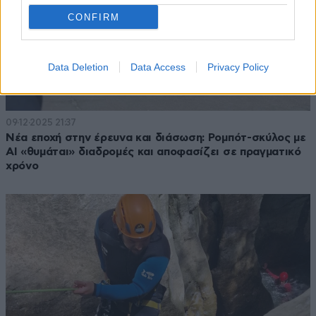
CONFIRM
Data Deletion
Data Access
Privacy Policy
09·12·2025 21:37
Νέα εποχή στην έρευνα και διάσωση: Ρομπότ-σκύλος με
AI «θυμάται» διαδρομές και αποφασίζει σε πραγματικό
χρόνο