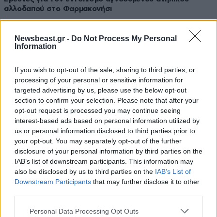
αλλοδαπού στο Φαρμακονήσι
Newsbeast.gr -
Do Not Process My Personal
Information
If you wish to opt-out of the sale, sharing to third parties, or
processing of your personal or sensitive information for
targeted advertising by us, please use the below opt-out
section to confirm your selection. Please note that after your
opt-out request is processed you may continue seeing
interest-based ads based on personal information utilized by
us or personal information disclosed to third parties prior to
your opt-out. You may separately opt-out of the further
disclosure of your personal information by third parties on the
IAB’s list of downstream participants. This information may
15·12·2025 19:02
also be disclosed by us to third parties on the
IAB’s List of
Με «χειρουργικές κινήσεις» πυροσβέστες διασώζουν
Downstream Participants
that may further disclose it to other
δίχρονο αγόρι που έπεσε σε βόθρο στη Λευκάδα
third parties.
Please note that this website/app uses one or more Google
Personal Data Processing Opt Outs