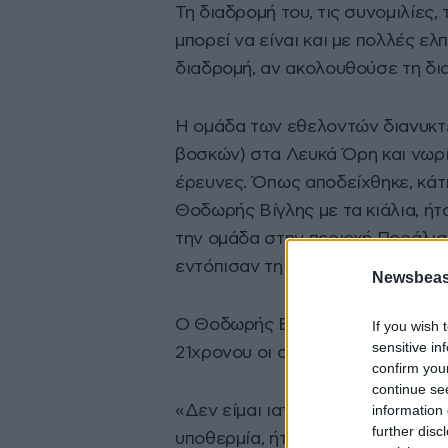
Τη διαδρομή του, τις συνομιλίες
μπορεί να είναι και με πολλές ελ
διαδρομή, αν ακολουθούσε τη δι
Η ομάδα των εθελοντών διανυκτέ
βοσκών) στα Λευκά Όρη και νωρί
έρευνες. Όπως αποδείχθηκε, κάτ
Θοδωρής Βίγλης με τα κιάλια, ήτ
την ομάδα στην περιοχή Ποράλια 
εντόπισαν τη σορό του άτυχου Γ
Newsbeast
Ο Θοδωρής Βιγλής ήταν το πρόσ
If you wish 
sensitive in
21χρονου οι οποίες συγκινημένες
confirm you
continue se
information 
«Δεν είμαι ιατροδικαστής, εκτιμώ
further disc
υποθερμία, ήταν έτσι και αλλιώς 