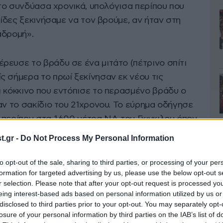
, το συνδύασα χρονικά, υπολόγισα περίπου που
πίδες ξεκινήσαμε να τον βρούμε, αν ήταν στη
αδρομή».
ρευσε το βράδυ σε ένα μιτάτο (πέτρινο σπίτι
ς σήμερα το πρωί ξεκίνησαν εκ νέου τις
ι κόκκινο που εντόπισε το περασμένο βράδυ ο
αν το σακίδιο του 21χρονου. Το εύρημα οδήγησε
περίπου στα 1.600 μέτρα ΝΑ του Γκιγκιλου όπου
ερμανού, ανάμεσα σε πέτρες.
.gr -
Do Not Process My Personal Information
ωπο που ενημέρωσε τις δύο αδελφές του
to opt-out of the sale, sharing to third parties, or processing of your per
formation for targeted advertising by us, please use the below opt-out s
 έμαθαν για την τραγική κατάληξη.
r selection. Please note that after your opt-out request is processed y
eing interest-based ads based on personal information utilized by us or
disclosed to third parties prior to your opt-out. You may separately opt-
, ότι τον εγκατέλειψαν οι δυνάμεις του, έπαθε
losure of your personal information by third parties on the IAB’s list of
αντίξοες οι καιρικές συνθήκες και εκεί ξάπλωσε