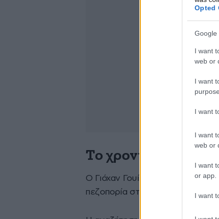
Opted 
Google 
I want t
web or d
I want t
purpose
I want 
I want t
web or d
Το χρονικό της εξα
I want t
or app.
O Γιόχαν Γουίλιαμς είχε εξαφανισ
πεζοπορία στο Φαράγγι της Σαμα
I want t
I want t