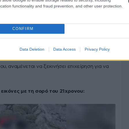
ου διήρκεσε έναν μήνα, από τη στιγμή που έγινε
cation functionality and fraud prevention, and other user protection.
ς Αρχές και την οικογένεια να κάνουν
α τον βρουν.
CONFIRM
υσαν από χθες στο βουνό, βρέθηκαν, σήμερα το
χου 21χρονου, ειδοποιώντας άμεσα τις Αρχές.
Data Deletion
Data Access
Privacy Policy
 κλιμάκιο της Ανώπολης, γνωρίζοντας πλέον
ου, αναμένεται να ξεκινήσει επιχείρηση για να
εικόνες με τη σορό του 21χρονου: