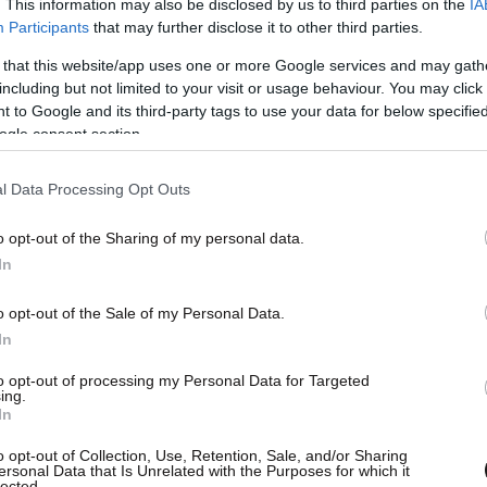
. This information may also be disclosed by us to third parties on the
IA
μα είναι ότι δεν πρέπει να υπερεκτιμούμε τις
Participants
that may further disclose it to other third parties.
 οποίο έκανε ισοδυναμούσε με αυτοκτονία.
 that this website/app uses one or more Google services and may gath
ι αυτές τον εγκατέλειψαν», τόνισε ο κ. Βιγλής.
including but not limited to your visit or usage behaviour. You may click 
 to Google and its third-party tags to use your data for below specifi
ogle consent section.
l Data Processing Opt Outs
o opt-out of the Sharing of my personal data.
In
o opt-out of the Sale of my Personal Data.
In
to opt-out of processing my Personal Data for Targeted
ing.
In
o opt-out of Collection, Use, Retention, Sale, and/or Sharing
ersonal Data that Is Unrelated with the Purposes for which it
lected.