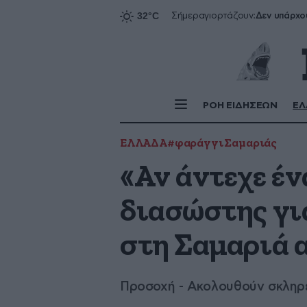
Δεν υπάρχο
Σήμερα
γιορτάζουν:
ΡΟΗ ΕΙΔΗΣΕΩΝ
ΕΛ
ΕΛΛΑΔΑ
#φαράγγι Σαμαριάς
«Αν άντεχε ένα
διασώστης για
στη Σαμαριά 
Προσοχή - Ακολουθούν σκληρέ