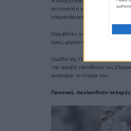
Η αναζήτηση για τον εντοπισμό τ
authenti
αντιληπτή η εξαφάνισή του με τι
υπεράνθρωπες προσπάθειες για ν
Ορειβάτες οι οποίοι διανυκτέρε
πρωί, μπροστά στο σώμα του άτυ
Ομάδα της Πυροσβεστικής από το
την ακριβή τοποθεσία του 21χρον
ανασύρει το πτώμα του.
Προσοχή. Ακολουθούν σκληρές 