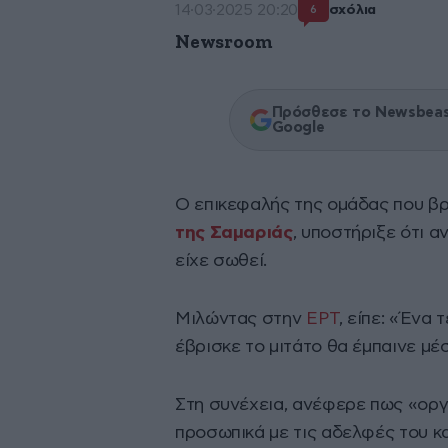
14·03·2025 20:20
σχόλια
6
Newsroom
Πρόσθεσε το Newsbeast
Google
Ο επικεφαλής της ομάδας που βρ
της Σαμαριάς
, υποστήριξε ότι α
είχε σωθεί.
Μιλώντας στην
ΕΡΤ
, είπε: «Ένα
έβρισκε το μιτάτο θα έμπαινε μέ
Στη συνέχεια, ανέφερε πως «οργ
προσωπικά με τις αδελφές του κα