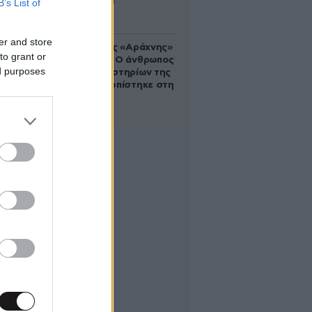
B’s List of
Αυγούστου
er and store
Στα ίχνη της «Αράχνης»
to grant or
του Άσαντ: Ο άνθρωπος
ed purposes
των βασανιστηρίων της
Συρίας εντοπίστηκε στη
Ρωσία