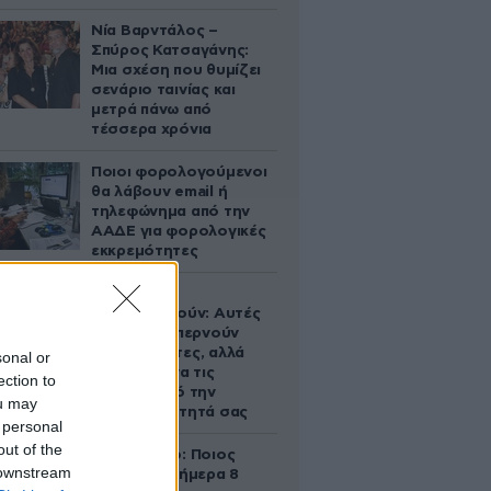
Νία Βαρντάλος –
Σπύρος Κατσαγάνης:
Μια σχέση που θυμίζει
σενάριο ταινίας και
μετρά πάνω από
τέσσερα χρόνια
Ποιοι φορολογούμενοι
θα λάβουν email ή
τηλεφώνημα από την
ΑΑΔΕ για φορολογικές
εκκρεμότητες
Ογκολόγοι
προειδοποιούν: Αυτές
οι τροφές, περνούν
απαρατήρητες, αλλά
sonal or
καλό είναι να τις
ection to
βγάλετε από την
ou may
καθημερινότητά σας
 personal
out of the
Εορτολόγιο: Ποιος
 downstream
γιορτάζει σήμερα 8