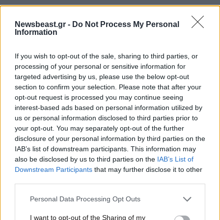
Newsbeast.gr -
Do Not Process My Personal
Information
If you wish to opt-out of the sale, sharing to third parties, or
processing of your personal or sensitive information for
targeted advertising by us, please use the below opt-out
section to confirm your selection. Please note that after your
opt-out request is processed you may continue seeing
interest-based ads based on personal information utilized by
us or personal information disclosed to third parties prior to
your opt-out. You may separately opt-out of the further
disclosure of your personal information by third parties on the
IAB’s list of downstream participants. This information may
02·03·2026 08:46
also be disclosed by us to third parties on the
IAB’s List of
Κατά 10% αυξήθηκε η τιμή του πετρελαίου – «Υπάρχει
Downstream Participants
that may further disclose it to other
φυσιολογική άνοδος των τιμών των καυσίμων»
third parties.
Please note that this website/app uses one or more Google
Personal Data Processing Opt Outs
services and may gather and store information including but
not limited to your visit or usage behaviour. You may click to
I want to opt-out of the Sharing of my