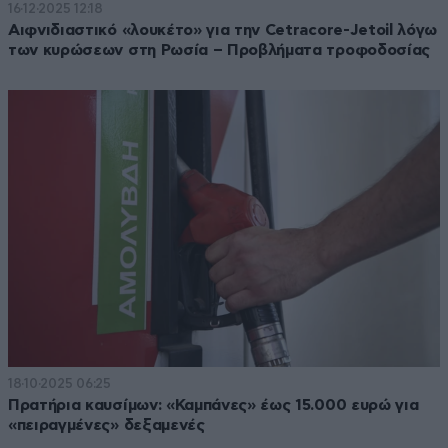
16·12·2025 12:18
Αιφνιδιαστικό «λουκέτο» για την Cetracore-Jetoil λόγω
των κυρώσεων στη Ρωσία – Προβλήματα τροφοδοσίας
18·10·2025 06:25
Πρατήρια καυσίμων: «Καμπάνες» έως 15.000 ευρώ για
«πειραγμένες» δεξαμενές