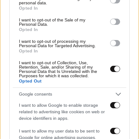
personal data.
grant or deny consent to Google and its third-party tags to
Opted In
use your data for below specified purposes in below Google
consent section.
I want to opt-out of the Sale of my
Personal Data.
Opted In
I want to opt-out of processing my
Personal Data for Targeted Advertising.
Opted In
I want to opt-out of Collection, Use,
Retention, Sale, and/or Sharing of my
Personal Data that Is Unrelated with the
Purposes for which it was collected.
25·01·2026 19:55
Opted Out
Προφυλακίστηκαν 4 μέλη του κυκλώματος καυσίμων με
τα παράνομα λογισμικά – Έκλεβαν τους πελάτες στην
Google consents
αντλία
I want to allow Google to enable storage
related to advertising like cookies on web or
device identifiers in apps.
I want to allow my user data to be sent to
Google for online advertising purposes.