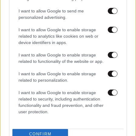
I want to allow Google to send me
personalized advertising.
I want to allow Google to enable storage
related to analytics like cookies on web or
device identifiers in apps.
I want to allow Google to enable storage
related to functionality of the website or app.
21·01·2026 17:52
Μαφία των καυσίμων: Πολυτελής βίος για τον 43χρονο
I want to allow Google to enable storage
αρχηγό με τα κλεμμένα 25 εκατ. ευρώ
related to personalization.
I want to allow Google to enable storage
related to security, including authentication
functionality and fraud prevention, and other
user protection.
CONFIRM