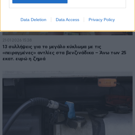
Data Deletion
Data Access
Privacy Policy
21·01·2026 15:38
13 συλλήψεις για το μεγάλο κύκλωμα με τις
«πειραγμένες» αντλίες στα βενζινάδικα – Άνω των 25
εκατ. ευρώ η ζημιά