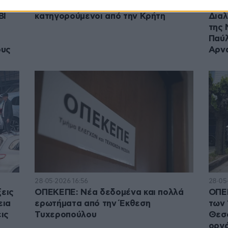
ΟΠΕΚΕΠΕ: Ελεύθεροι με όρους 12
Μαζι
BI
κατηγορούμενοι από την Κρήτη
Διαλ
της 
Παύλ
ους
Αρν
28·05·2026 16:56
28·05
εις
ΟΠΕΚΕΠΕ: Νέα δεδομένα και πολλά
ΟΠΕ
εια
ερωτήματα από την Έκθεση
των 
ις
Τυχεροπούλου
Θεσσ
οργ