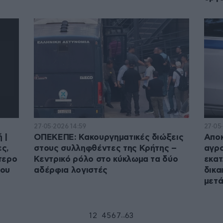
27·05·2026 14:59
27·05·
 |
ΟΠΕΚΕΠΕ: Κακουργηματικές διώξεις
Αποκ
ες,
στους συλληφθέντες της Κρήτης –
αγρο
τερο
Κεντρικό ρόλο στο κύκλωμα τα δύο
εκατ
κου
αδέρφια λογιστές
δικα
μετά
...
1
2
3
4
5
6
7
63