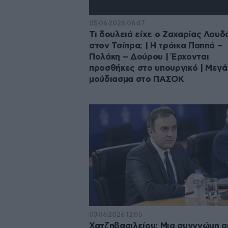
05·06·2026 06:47
Τι δουλειά είχε ο Ζαχαρίας Λου
στον Τσίπρα; | Η τρόικα Παππά –
Πολάκη – Δούρου | Έρχονται
προσθήκες στο υπουργικό | Μεγ
μούδιασμα στο ΠΑΣΟΚ
03·06·2026 12:05
Χατζηβασιλείου: Μια συγγνώμη α