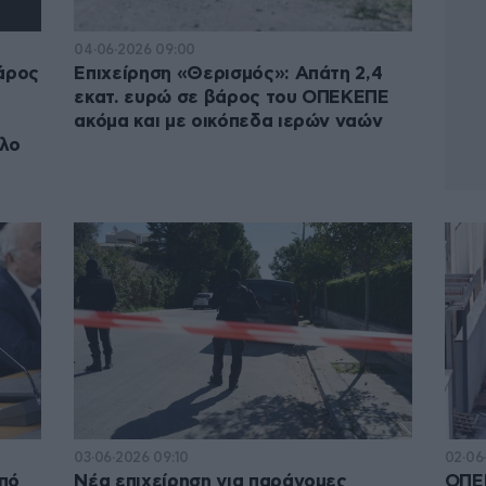
04·06·2026 09:00
δάρος
Επιχείρηση «Θερισμός»: Απάτη 2,4
εκατ. ευρώ σε βάρος του ΟΠΕΚΕΠΕ
ακόμα και με οικόπεδα ιερών ναών
άλο
03·06·2026 09:10
02·06
πό
Νέα επιχείρηση για παράνομες
ΟΠΕΚ