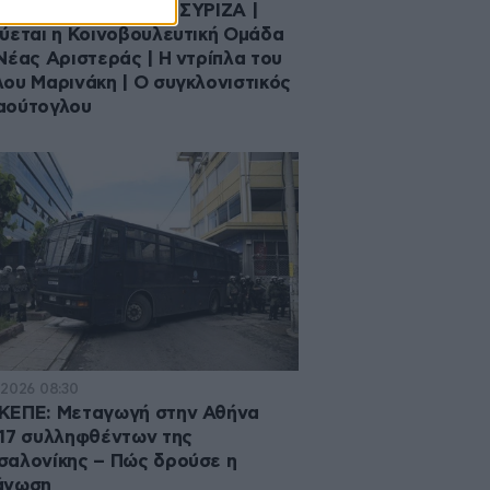
κή αποδόμηση στον ΣΥΡΙΖΑ |
ύεται η Κοινοβουλευτική Ομάδα
Νέας Αριστεράς | Η ντρίπλα του
ου Μαρινάκη | Ο συγκλονιστικός
αούτογλου
·2026 08:30
ΚΕΠΕ: Μεταγωγή στην Αθήνα
17 συλληφθέντων της
αλονίκης – Πώς δρούσε η
άνωση