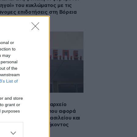
ηγοί» του κυκλώματος με τις
νομες επιδοτήσεις στη Βόρεια
άδα
sonal or
ection to
ou may
 personal
out of the
 downstream
B’s List of
·2026 15:18
er and store
εση ΟΠΕΚΕΠΕ: Στο αρχείο
to grant or
ed purposes
είται η δικογραφία που αφορά
 Αθανασίου, Χατζηβασιλείου και
 για παράβαση καθήκοντος