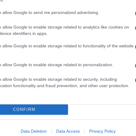
to allow Google to send me personalized advertising.
o allow Google to enable storage related to analytics like cookies on
01·06·2026 15:16
31·05·
evice identifiers in apps.
 10
Ενώπιον του ανακριτή η πρώτη ομάδα
ΟΠΕ
από τους 17 κατηγορούμενους από
ένας
o allow Google to enable storage related to functionality of the website
ια
την Βόρεια Ελλάδα για παράνομες
τις 
επιδοτήσεις του ΟΠΕΚΕΠΕ
Κρή
o allow Google to enable storage related to personalization.
o allow Google to enable storage related to security, including
cation functionality and fraud prevention, and other user protection.
CONFIRM
Data Deletion
Data Access
Privacy Policy
30·05·2026 00:03
29·05