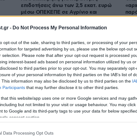
επιδοτήσεις άνω των 2,5 εκατ. ευρώ
«αρχ
μέσω ΟΠΕΚΕΠΕ σε Αγρίνιο και
παρά
Κοζάνη
Ελλ
.gr -
Do Not Process My Personal Information
to opt-out of the sale, sharing to third parties, or processing of your per
formation for targeted advertising by us, please use the below opt-out s
r selection. Please note that after your opt-out request is processed y
eing interest-based ads based on personal information utilized by us or
disclosed to third parties prior to your opt-out. You may separately opt-
losure of your personal information by third parties on the IAB’s list of
. This information may also be disclosed by us to third parties on the
IA
Participants
that may further disclose it to other third parties.
02·06·2026 16:36
02·06
 that this website/app uses one or more Google services and may gath
υ
ΟΠΕΚΕΠΕ: Συνεχίζονται οι απολογίες
Υπόθ
including but not limited to your visit or usage behaviour. You may click 
 to Google and its third-party tags to use your data for below specifi
ση
για την υπόθεση της εγκληματικής
οδηγ
ogle consent section.
Ε:
οργάνωσης – Στο επίκεντρο τα
τους
»
φερόμενα ηγετικά στελέχη
Μελά
l Data Processing Opt Outs