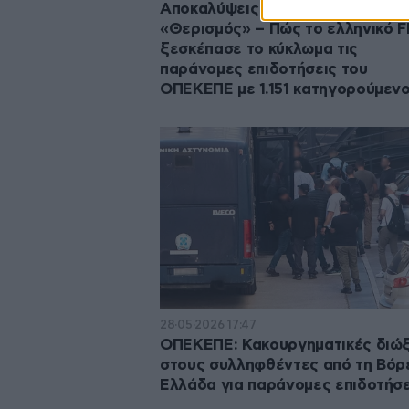
Αποκαλύψεις για την επιχείρηση
«Θερισμός» – Πώς το ελληνικό F
ξεσκέπασε το κύκλωμα τις
παράνομες επιδοτήσεις του
ΟΠΕΚΕΠΕ με 1.151 κατηγορούμεν
28·05·2026 17:47
ΟΠΕΚΕΠΕ: Κακουργηματικές διώξ
στους συλληφθέντες από τη Βόρ
Ελλάδα για παράνομες επιδοτήσε