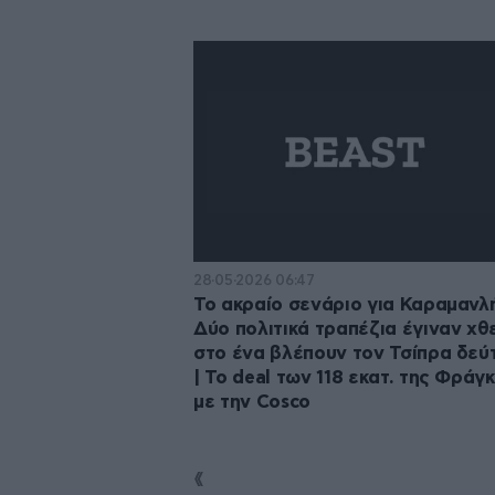
28·05·2026 06:47
Το ακραίο σενάριο για Καραμανλή
Δύο πολιτικά τραπέζια έγιναν χθ
στο ένα βλέπουν τον Τσίπρα δεύ
| Το deal των 118 εκατ. της Φράγ
με την Cosco