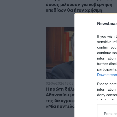
όσους μιλούσαν για κυβέρνηση
υποδίκων θα ήταν χρήσιμη
Newsbeast
If you wish 
sensitive in
confirm you
continue se
information 
further disc
participants
Downstream 
02·06·2026 18:03
Please note
Η πρώτη δήλωση του Χαραλάμπο
information 
deny consent
Αθανασίου μετά την αρχειοθέτη
in below Go
της δικογραφίας για τον ΟΠΕΚΕΠ
«Μία παντελώς αβάσιμη υπόθεση
Persona