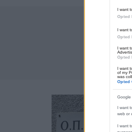
I want t
Opted 
I want t
Opted 
I want 
Advertis
Opted 
I want t
of my P
was col
Opted 
Google 
I want t
web or d
I want t
purpose