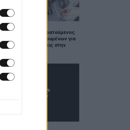
2026 11:35
ΚΕΠΕ: Προσωρινά κρατούμενος
 εκ των 22 κατηγορουμένων για
παράνομες επιδοτήσεις στην
τη
·2026 06:47