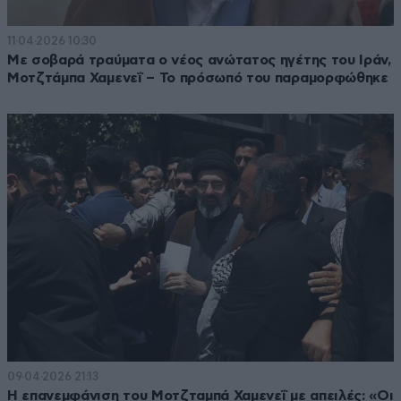
11·04·2026 10:30
Με σοβαρά τραύματα ο νέος ανώτατος ηγέτης του Ιράν,
Μοτζτάμπα Χαμενεΐ – Το πρόσωπό του παραμορφώθηκε
09·04·2026 21:13
Η επανεμφάνιση του Μοτζταμπά Χαμενεΐ με απειλές: «Οι