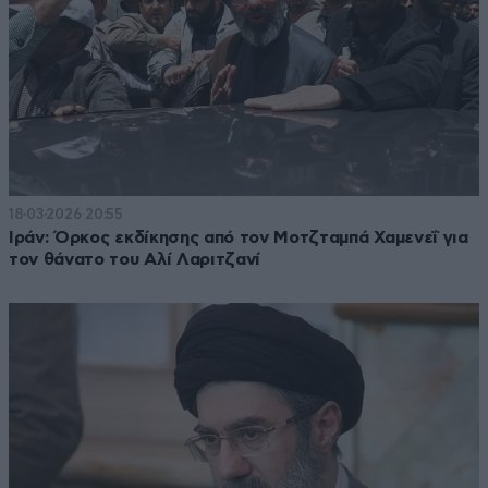
18·03·2026 20:55
Ιράν: Όρκος εκδίκησης από τον Μοτζταμπά Χαμενεΐ για
τον θάνατο του Αλί Λαριτζανί