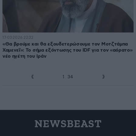
17·03·2026 22:32
«Θα βρούμε και θα εξουδετερώσουμε τον Μοτζτάμπα
Χαμενεΐ»: Το σήμα εξόντωσης του IDF για τον «αόρατο»
νέο ηγέτη του Ιράν
1
2
3
4
NEWSBEAST