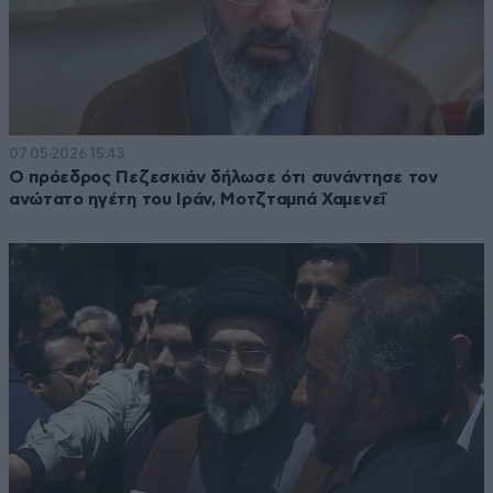
07·05·2026 15:43
Ο πρόεδρος Πεζεσκιάν δήλωσε ότι συνάντησε τον
ανώτατο ηγέτη του Ιράν, Μοτζταμπά Χαμενεΐ