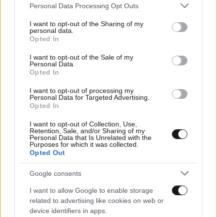
Please note that this website/app uses one or more Google
Personal Data Processing Opt Outs
services and may gather and store information including but
not limited to your visit or usage behaviour. You may click to
I want to opt-out of the Sharing of my
personal data.
grant or deny consent to Google and its third-party tags to
Opted In
use your data for below specified purposes in below Google
consent section.
I want to opt-out of the Sale of my
Personal Data.
Opted In
I want to opt-out of processing my
Personal Data for Targeted Advertising.
Opted In
I want to opt-out of Collection, Use,
Retention, Sale, and/or Sharing of my
Personal Data that Is Unrelated with the
Purposes for which it was collected.
Opted Out
07·04·2026 08:24
The Times: Ο ανώτατος ηγέτης του Ιράν, Μοτζταμπά
Χαμενεΐ, «είναι σε κώμα και νοσηλεύεται στην Κομ»
Google consents
I want to allow Google to enable storage
related to advertising like cookies on web or
device identifiers in apps.