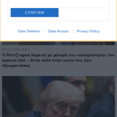
CONFIRM
Data Deletion
Data Access
Privacy Policy
29·03·2026 18:42
Ο Μοτζταμπά Χαμενεΐ με μήνυμά του «ευχαρίστησε» τον
Ιρακινό λαό – Είναι καλά στην υγεία του, λέει
αξιωματούχος