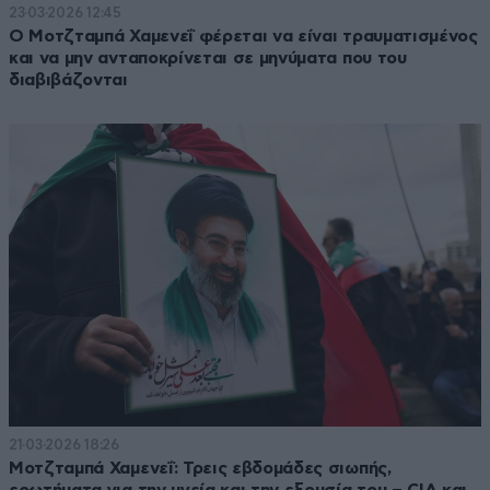
23·03·2026 12:45
Ο Μοτζταμπά Χαμενεΐ φέρεται να είναι τραυματισμένος
και να μην ανταποκρίνεται σε μηνύματα που του
διαβιβάζονται
21·03·2026 18:26
Μοτζταμπά Χαμενεΐ: Τρεις εβδομάδες σιωπής,