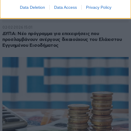
Data Deletion
Data Access
Privacy Policy
02·02·2026 15:01
ΔΥΠΑ: Νέο πρόγραμμα για επιχειρήσεις που
προσλαμβάνουν ανέργους δικαιούχους του Ελάχιστου
Εγγυημένου Εισοδήματος