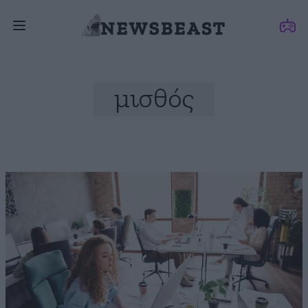
μισθός