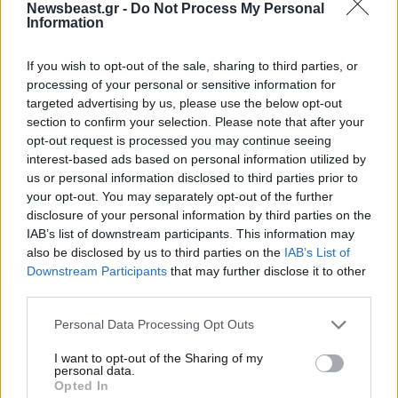
Newsbeast.gr -
Do Not Process My Personal
Information
If you wish to opt-out of the sale, sharing to third parties, or
processing of your personal or sensitive information for
targeted advertising by us, please use the below opt-out
section to confirm your selection. Please note that after your
opt-out request is processed you may continue seeing
interest-based ads based on personal information utilized by
us or personal information disclosed to third parties prior to
your opt-out. You may separately opt-out of the further
disclosure of your personal information by third parties on the
IAB’s list of downstream participants. This information may
16·03·2026 11:22
also be disclosed by us to third parties on the
IAB’s List of
Αντίστροφη μέτρηση για τον κατώτατο μισθό σε
Downstream Participants
that may further disclose it to other
ιδιωτικό και δημόσιο τομέα – Από 1η Απριλίου η αύξησή
third parties.
του
Please note that this website/app uses one or more Google
Personal Data Processing Opt Outs
services and may gather and store information including but
not limited to your visit or usage behaviour. You may click to
I want to opt-out of the Sharing of my
personal data.
grant or deny consent to Google and its third-party tags to
Opted In
use your data for below specified purposes in below Google