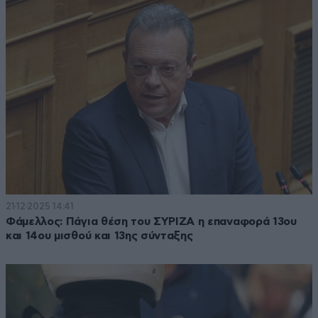
21·12·2025 14:41
Φάμελλος: Πάγια θέση του ΣΥΡΙΖΑ η επαναφορά 13ου
και 14ου μισθού και 13ης σύνταξης