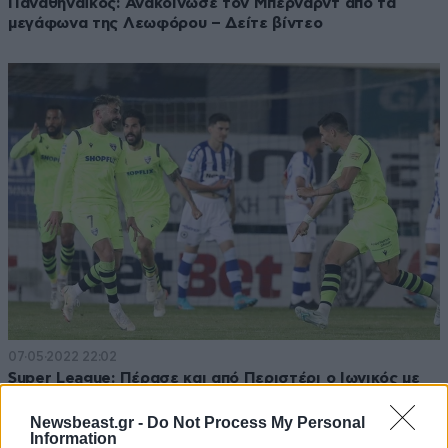
Παναθηναϊκός: Ανακοίνωσε τον Μπερνάρντ από τα
μεγάφωνα της Λεωφόρου – Δείτε βίντεο
07·05·2022 22:02
Super League: Πέρασε και από Περιστέρι ο Ιωνικός με
νίκη επί του Ατρόμητου
Newsbeast.gr -
Do Not Process My Personal
Information