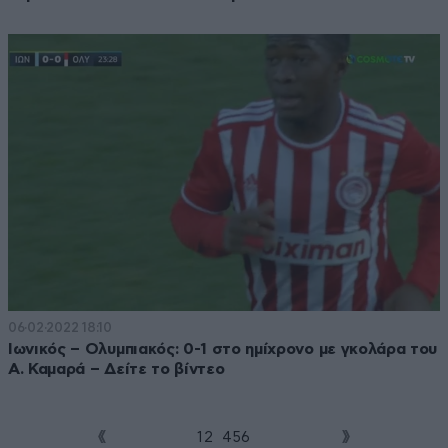
06·02·2022 18:10
Ιωνικός – Ολυμπιακός: 0-1 στο ημίχρονο με γκολάρα του
Α. Καμαρά – Δείτε το βίντεο
1
2
3
4
5
6