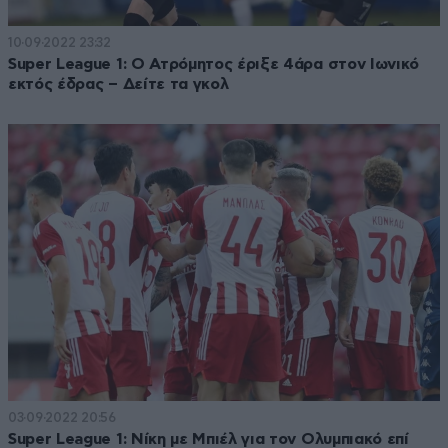
10·09·2022 23:32
Super League 1: Ο Ατρόμητος έριξε 4άρα στον Ιωνικό
εκτός έδρας – Δείτε τα γκολ
03·09·2022 20:56
Super League 1: Νίκη με Μπιέλ για τον Ολυμπιακό επί