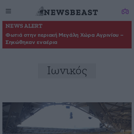
NEWS ALERT
Φωτιά στην περιοχή Μεγάλη Χώρα Αγρινίου –
Σηκώθηκαν εναέρια
Ιωνικός