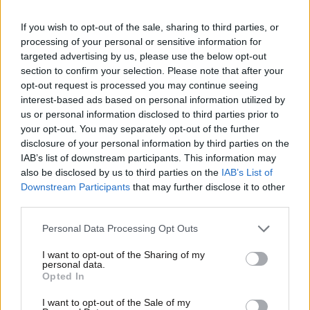
If you wish to opt-out of the sale, sharing to third parties, or
processing of your personal or sensitive information for
targeted advertising by us, please use the below opt-out
section to confirm your selection. Please note that after your
opt-out request is processed you may continue seeing
interest-based ads based on personal information utilized by
us or personal information disclosed to third parties prior to
your opt-out. You may separately opt-out of the further
disclosure of your personal information by third parties on the
IAB’s list of downstream participants. This information may
also be disclosed by us to third parties on the
IAB’s List of
Downstream Participants
that may further disclose it to other
17·04·2022 19:15
third parties.
Super League: Βούλιαξε τη Λαμία ο Ιωνικός – Δείτε το
γκολ
Please note that this website/app uses one or more Google
Personal Data Processing Opt Outs
services and may gather and store information including but
not limited to your visit or usage behaviour. You may click to
I want to opt-out of the Sharing of my
personal data.
grant or deny consent to Google and its third-party tags to
Opted In
use your data for below specified purposes in below Google
consent section.
I want to opt-out of the Sale of my