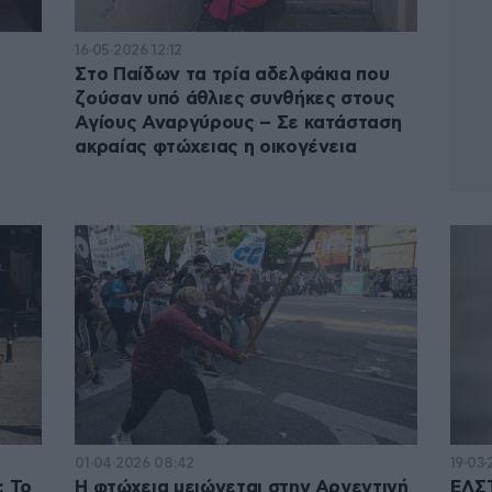
16·05·2026 12:12
Στο Παίδων τα τρία αδελφάκια που
ζούσαν υπό άθλιες συνθήκες στους
Αγίους Αναργύρους – Σε κατάσταση
ακραίας φτώχειας η οικογένεια
01·04·2026 08:42
19·03·
: Το
Η φτώχεια μειώνεται στην Αργεντινή
ΕΛΣΤ