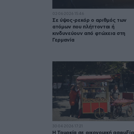
02·06·2026 15:46
Σε ύψος-ρεκόρ ο αριθμός των
ατόμων που πλήττονται ή
κινδυνεύουν από φτώχεια στη
Γερμανία
30·04·2026 17:21
H Τουρκία σε οικονομική ασφυξία