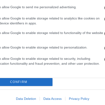
to allow Google to send me personalized advertising.
o allow Google to enable storage related to analytics like cookies on
02·12·2025 09:00
20·11·
evice identifiers in apps.
ιά
Η φτώχεια, οι γιορτές των
Mόνο
α
Χριστουγέννων και η… επιβίωση
δισε
o allow Google to enable storage related to functionality of the website
μέχρι τις εκλογές – Νέος αιχμηρός
ήταν
Αρκάς
φτώχ
o allow Google to enable storage related to personalization.
o allow Google to enable storage related to security, including
cation functionality and fraud prevention, and other user protection.
CONFIRM
Data Deletion
Data Access
Privacy Policy
15·10·2025 13:13
18·09·