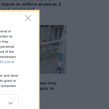
 πέρυσι σε κίνδυνο φτώχειας ή
ωνικό αποκλεισμό
sonal or
ection to
ou may
 personal
out of the
 downstream
B’s List of
er and store
2025 12:10
to grant or
αόρατοι» που πηγαίνουν στις
ed purposes
ές αγορές μετά τις τρεις το
μέρι