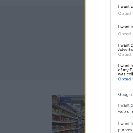
I want t
Opted 
I want t
Opted 
I want 
Advertis
Opted 
I want t
of my P
was col
Opted 
Google 
I want t
web or d
I want t
purpose