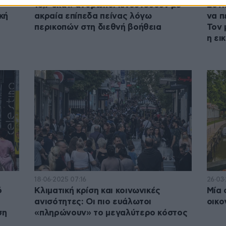
13,7 εκατ. άνθρωποι κινδυνεύουν με
Εστι
κή
ακραία επίπεδα πείνας λόγω
να π
περικοπών στη διεθνή βοήθεια
Τον 
η ει
18·06·2025 07:16
26·03·
ό
Κλιματική κρίση και κοινωνικές
Μία 
ανισότητες: Οι πιο ευάλωτοι
οικο
ση
«πληρώνουν» το μεγαλύτερο κόστος