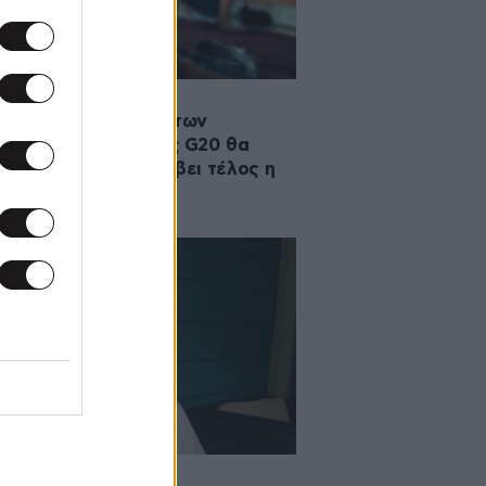
2025 06:56
 τα περσινά κέρδη των
κατομμυριούχων της G20 θα
 αρκετά ώστε να λάβει τέλος η
εια στον πλανήτη
2025 19:19