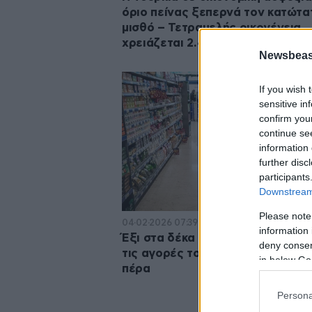
όριο πείνας ξεπερνά τον κατώτα
μισθό – Τετραμελής οικογένεια
χρειάζεται 2.493 δολάρια
Newsbeast
If you wish 
sensitive in
confirm you
continue se
information 
further disc
participants
Downstream 
Please note
04·02·2026 07:39
information 
Έξι στα δέκα νοικοκυριά περιορί
deny consent
τις αγορές τους για να τα βγάλο
in below Go
πέρα
Persona