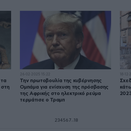
26·02·2025 15:22
18·12·
 τα
Την πρωτοβουλία της κυβέρνησης
Σχεδ
 στη
Ομπάμα για ενίσχυση της πρόσβασης
κάτω
της Αφρικής στο ηλεκτρικό ρεύμα
2023
τερμάτισε ο Τραμπ
...
1
2
3
4
5
6
7
18