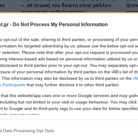
το
– «Η πτώση του δείκτη είναι μάλλον
ήταν
στατιστική οφθαλμαπάτη»
κοιν
.gr -
Do Not Process My Personal Information
to opt-out of the sale, sharing to third parties, or processing of your per
formation for targeted advertising by us, please use the below opt-out s
r selection. Please note that after your opt-out request is processed y
eing interest-based ads based on personal information utilized by us or
disclosed to third parties prior to your opt-out. You may separately opt-
losure of your personal information by third parties on the IAB’s list of
. This information may also be disclosed by us to third parties on the
IA
Participants
that may further disclose it to other third parties.
 that this website/app uses one or more Google services and may gath
23·12·2025 22:22
17·12·
including but not limited to your visit or usage behaviour. You may click 
ζουν
Τουρκία: Κάτω από το όριο πείνας ο
Οι «
 to Google and its third-party tags to use your data for below specifi
υν
νέος κατώτατος μισθός – Στα 556
λαϊκ
ogle consent section.
ευρώ από 1η Ιανουαρίου με αύξηση
μεση
27%
l Data Processing Opt Outs