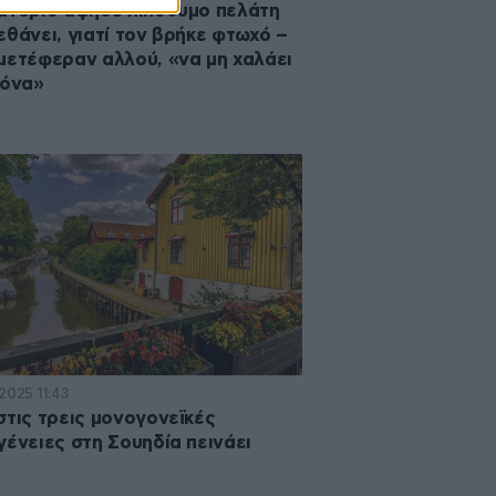
ατόριο άφησε λιπόθυμο πελάτη
εθάνει, γιατί τον βρήκε φτωχό –
μετέφεραν αλλού, «να μη χαλάει
κόνα»
2025 11:43
στις τρεις μονογονεϊκές
γένειες στη Σουηδία πεινάει