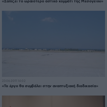
«Σαπίζει το ωραιότερο αστικό κομμάτι της Μεσογείου»
23·06·2011 14:02
«Το έργο θα συμβάλει στην αναπτυξιακή διαδικασία»