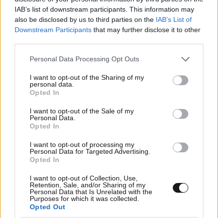
IAB’s list of downstream participants. This information may
also be disclosed by us to third parties on the
IAB’s List of
Downstream Participants
that may further disclose it to other
24·06·2011 14:58
third parties.
«Είμαι αντίθετος στην κατασκευή κατοικιών»
Please note that this website/app uses one or more Google
Personal Data Processing Opt Outs
services and may gather and store information including but
not limited to your visit or usage behaviour. You may click to
I want to opt-out of the Sharing of my
personal data.
grant or deny consent to Google and its third-party tags to
Opted In
use your data for below specified purposes in below Google
consent section.
I want to opt-out of the Sale of my
Personal Data.
Opted In
I want to opt-out of processing my
Personal Data for Targeted Advertising.
Opted In
I want to opt-out of Collection, Use,
Retention, Sale, and/or Sharing of my
Personal Data that Is Unrelated with the
Purposes for which it was collected.
Opted Out
24·06·2011 13:32