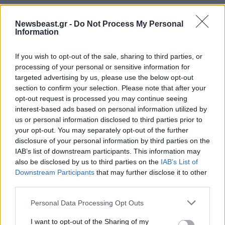
Newsbeast.gr -
Do Not Process My Personal
Information
If you wish to opt-out of the sale, sharing to third parties, or
processing of your personal or sensitive information for
targeted advertising by us, please use the below opt-out
section to confirm your selection. Please note that after your
opt-out request is processed you may continue seeing
interest-based ads based on personal information utilized by
us or personal information disclosed to third parties prior to
your opt-out. You may separately opt-out of the further
disclosure of your personal information by third parties on the
IAB’s list of downstream participants. This information may
02·10·2025 13:47
also be disclosed by us to third parties on the
IAB’s List of
Βαριά «σύννεφα» στις σχέσεις ΣΥΡΙΖΑ και Νέας
Downstream Participants
that may further disclose it to other
Αριστεράς φέρνει η αγορά της τέταρτης φρεγάτας
third parties.
Belh@rra
Please note that this website/app uses one or more Google
Personal Data Processing Opt Outs
services and may gather and store information including but
not limited to your visit or usage behaviour. You may click to
I want to opt-out of the Sharing of my