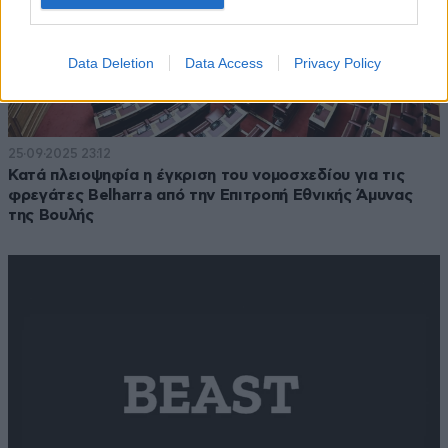
Data Deletion
Data Access
Privacy Policy
25·09·2025 23:12
Κατά πλειοψηφία η έγκριση του νομοσχεδίου για τις
φρεγάτες Belharra από την Επιτροπή Εθνικής Άμυνας
της Βουλής