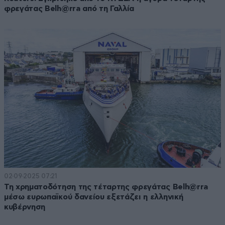
φρεγάτας Belh@rra από τη Γαλλία
02·09·2025 07:21
Τη χρηματοδότηση της τέταρτης φρεγάτας Belh@rra
μέσω ευρωπαϊκού δανείου εξετάζει η ελληνική
κυβέρνηση