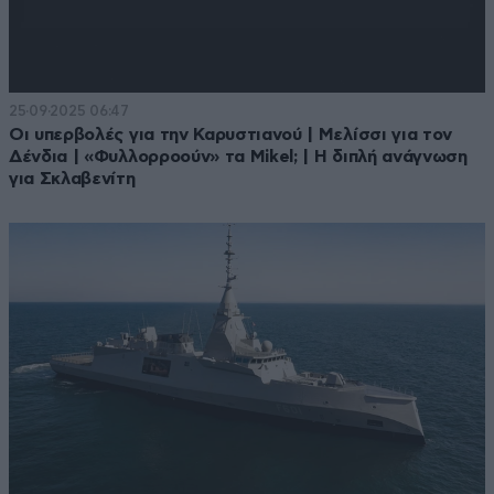
25·09·2025 06:47
Οι υπερβολές για την Καρυστιανού | Μελίσσι για τον
Δένδια | «Φυλλορροούν» τα Mikel; | H διπλή ανάγνωση
για Σκλαβενίτη