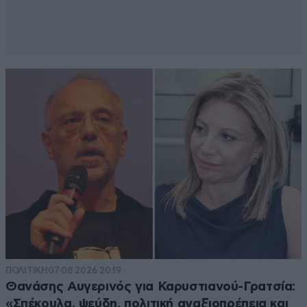
konos o megas
06·09·2021 16:54
εσυ εισαι οτι να νε
Απαντήστε
0
0
Σαν να το επιζητάς
06·09·2021 16:14
αυτό ... Τι , όχι ; τότε σώπαινε . Αλλιώς συνέχισε
κ εσύ ..
Απαντήστε
0
0
ΠΟΛΙΤΙΚΗ
07·08·2026 20:19
Θανάσης Αυγερινός για Καρυστιανού-Γρατσία:
Και φυλακη
06·09·2021 14:57
«Σπέκουλα, ψεύδη, πολιτική αναξιοπρέπεια και