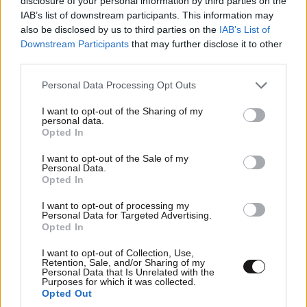
disclosure of your personal information by third parties on the
IAB’s list of downstream participants. This information may
also be disclosed by us to third parties on the
IAB’s List of
Downstream Participants
that may further disclose it to other
third parties.
Ο πρίγκιπας Χάρι σήκωσε λευκή σημαία στην
Please note that this website/app uses one or more Google
οικογενειακή κόντρα: Η κίνηση που αρνείται να
Personal Data Processing Opt Outs
services and may gather and store information including but
κάνει
not limited to your visit or usage behaviour. You may click to
I want to opt-out of the Sharing of my
personal data.
grant or deny consent to Google and its third-party tags to
Opted In
use your data for below specified purposes in below Google
consent section.
I want to opt-out of the Sale of my
Personal Data.
Opted In
I want to opt-out of processing my
Personal Data for Targeted Advertising.
Opted In
I want to opt-out of Collection, Use,
Retention, Sale, and/or Sharing of my
Personal Data that Is Unrelated with the
Purposes for which it was collected.
Opted Out