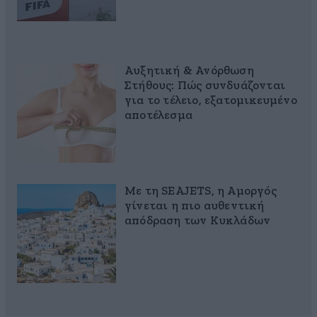
Αυξητική & Ανόρθωση
Στήθους: Πώς συνδυάζονται
για το τέλειο, εξατομικευμένο
αποτέλεσμα
Με τη SEAJETS, η Αμοργός
γίνεται η πιο αυθεντική
απόδραση των Κυκλάδων