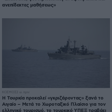
ανεπίδεκτες μαθήσεως»
ΌΧΙ μόνο παύση καθηκόντων!!!
Απαντήστε
1
0
ΚΟΣΜΟΣ
2 ω. πριν
Η Τουρκία προκαλεί «γκριζάροντας» ξανά το
Αιγαίο – Μετά το Χωροταξικό Πλαίσιο για τον
ελληνικό τουρισμό, το τουρκικό ΥΠΕΞ τραβάει