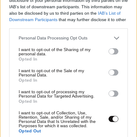
disclosure of your personal information by third parties on the
IAB’s list of downstream participants. This information may
also be disclosed by us to third parties on the
IAB’s List of
Downstream Participants
that may further disclose it to other
third parties.
Please note that this website/app uses one or more Google
Φλέγεται ξανά η «ρωσική Amazon»- Νέα
Personal Data Processing Opt Outs
services and may gather and store information including but
επίθεση με drones έβαλε φωτιά σε αποθήκη της
not limited to your visit or usage behaviour. You may click to
I want to opt-out of the Sharing of my
Wildberries
personal data.
grant or deny consent to Google and its third-party tags to
Opted In
use your data for below specified purposes in below Google
consent section.
I want to opt-out of the Sale of my
Personal Data.
Opted In
I want to opt-out of processing my
Personal Data for Targeted Advertising.
Opted In
I want to opt-out of Collection, Use,
Retention, Sale, and/or Sharing of my
Personal Data that Is Unrelated with the
Purposes for which it was collected.
Opted Out