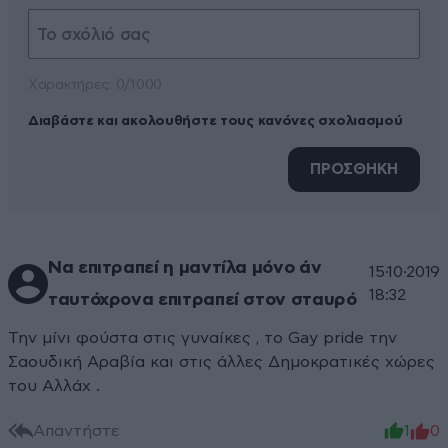
Xαρακτήρες: 0/1000
Διαβάστε και ακολουθήστε τους κανόνες σχολιασμού
ΠΡΟΣΘΗΚΗ
Να επιτραπεί η μαντίλα μόνο άν
15·10·2019
18:32
ταυτόχρονα επιτραπεί στον σταυρό
Την μίνι φούστα στις γυναίκες , το Gay pride την
Σαουδική Αραβία και στις άλλες Δημοκρατικές χώρες
του Αλλάχ .
Απαντήστε
1
0