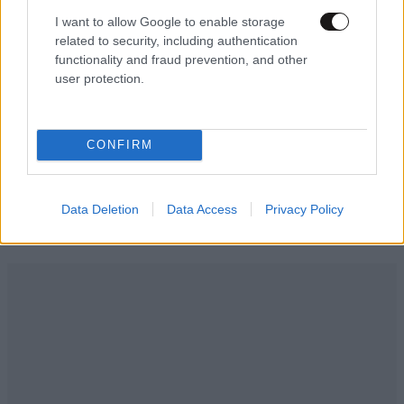
Στενά του Ορμούζ: Πλοία κάνουν πίσω, το Ιράν
I want to allow Google to enable storage
διαπραγματεύεται και ο Τραμπ υπόσχεται
related to security, including authentication
εξελίξεις «σύντομα»
functionality and fraud prevention, and other
user protection.
CONFIRM
Ακολουθήστε το
NEWSBEAST
στο
Google News
και μάθετε πρώτοι όλες τις ειδήσεις
Data Deletion
Data Access
Privacy Policy