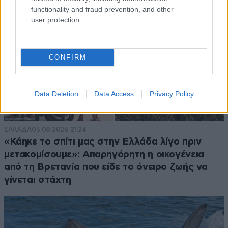
functionality and fraud prevention, and other
user protection.
CONFIRM
Data Deletion
Data Access
Privacy Policy
ΕΛΛΑΔΑ
05·08·2026 21:24
«Κάηκε το σπίτι μας στην Ελλάδα λίγο πριν
μετακομίσουμε»: Απαρηγόρητη η οικογένεια
από τη Βρετανία που είδε το όνειρο ζωής να
γίνεται στάχτη