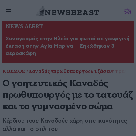
NEWS ALERT
Συναγερμός στην Ηλεία για φωτιά σε γεωργική
έκταση στην Αγία Μαρίνα – Σηκώθηκαν 3
αεροσκάφη
ΚΟΣΜΟΣ
#Καναδάς
#πρωθυπουργός
#Τζάστιν Τριντό
Ο γοητευτικός Καναδός
πρωθυπουργός με το τατουάζ
και το γυμνασμένο σώμα
Κέρδισε τους Καναδούς χάρη στις ικανότητες
αλλά και το στιλ του