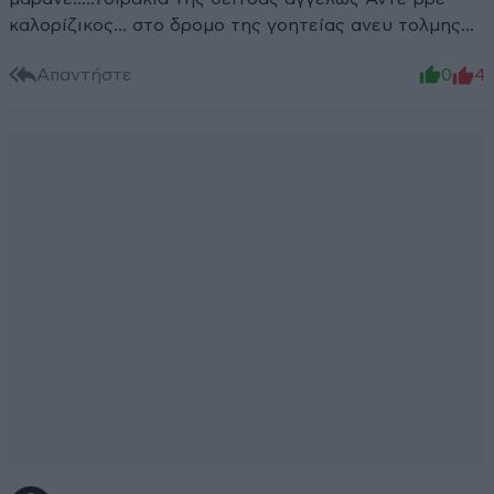
καλορίζικος... στο δρομο της γοητείας ανευ τολμης...
Απαντήστε
0
4