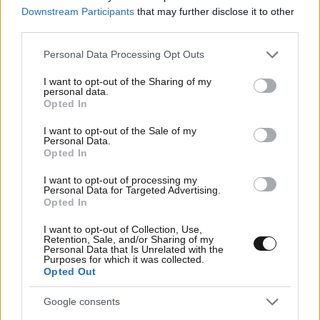
Downstream Participants
that may further disclose it to other
third parties.
Please note that this website/app uses one or more Google
Personal Data Processing Opt Outs
services and may gather and store information including but
not limited to your visit or usage behaviour. You may click to
I want to opt-out of the Sharing of my
personal data.
grant or deny consent to Google and its third-party tags to
Opted In
use your data for below specified purposes in below Google
consent section.
I want to opt-out of the Sale of my
Personal Data.
Opted In
I want to opt-out of processing my
Personal Data for Targeted Advertising.
Opted In
I want to opt-out of Collection, Use,
Retention, Sale, and/or Sharing of my
Personal Data that Is Unrelated with the
Purposes for which it was collected.
Opted Out
Google consents