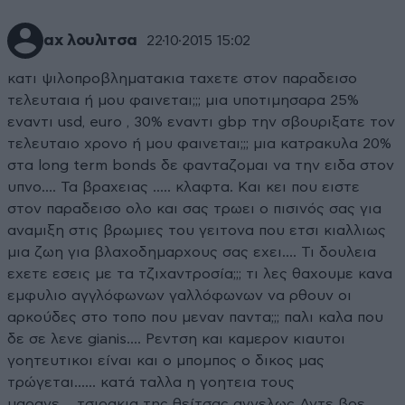
αχ λουλιτσα
22·10·2015 15:02
κατι ψιλοπροβληματακια ταχετε στον παραδεισο
τελευταια ή μου φαινεται;;; μια υποτιμησαρα 25%
εναντι usd, euro , 30% εναντι gbp την σβουριξατε τον
τελευταιο χρονο ή μου φαινεται;;; μια κατρακυλα 20%
στα long term bonds δε φανταζομαι να την ειδα στον
υπνο.... Τα βραχειας ..... κλαφτα. Και κει που ειστε
στον παραδεισο ολο και σας τρωει ο πισινός σας για
αναμιξη στις βρωμιες του γειτονα που ετσι κιαλλιως
μια ζωη για βλαχοδημαρχους σας εχει.... Τι δουλεια
εχετε εσεις με τα τζιχαντροσία;;; τι λες θαχουμε κανα
εμφυλιο αγγλόφωνων γαλλόφωνων να ρθουν οι
αρκούδες στο τοπο που μεναν παντα;;; παλι καλα που
δε σε λενε gianis.... Ρεντση και καμερον κιαυτοι
γοητευτικοι είναι και ο μπομπος ο δικος μας
τρώγεται...... κατά ταλλα η γοητεια τους
μαρανε.....τσιρακια της θείτσας αγγελως Αντε βρε