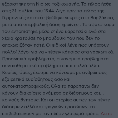
εξορίστηκε στη Νιο ως τοξικομανής. Το τέλος ήρθε
στις 31 Ιουλίου του 1944. Λίγο πριν το τέλος της
Γερμανικής κατοχής βρέθηκε νεκρός στο Βαρβάκειο,
μετά από υπερβολική δόση ηρωίνης . Το άψυχο κορμί
του εντοπίστηκε μέσα σ’ ένα καροτσάκι ενώ στα
χέρια κρατούσε το μπουζούκι του που δεν το
αποχωριζόταν ποτέ. Οι ειδικοί λένε πως υπάρχουν
πολλοί λόγοι για να «πέσει» κάποιος στα ναρκωτικά.
Προσωπικά προβλήματα, οικονομικά προβλήματα,
συναισθηματικά προβλήματα και πολλά άλλα.
Κυρίως, όμως, έχουμε να κάνουμε με ανθρώπους
εξαιρετικά ευαίσθητους όσο και
αυτοκαταστροφικούς. Όλα τα παραπάνω δεν
κάνουν διακρίσεις ανάμεσα σε διάσημους και…
κοινούς θνητούς. Και οι ιστορίες αυτών των πέντε
διάσημων αλλά και τραγικών προσώπων, το
επιβεβαιώνουν με τον πλέον γλαφυρό τρόπο.
Δείτε