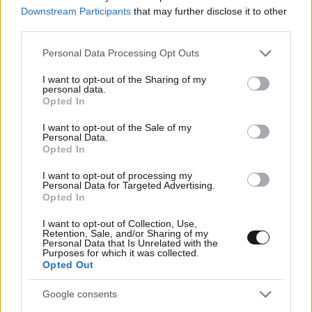
Downstream Participants
that may further disclose it to other
third parties.
Please note that this website/app uses one or more Google
Personal Data Processing Opt Outs
Χρήστος Καλογρίτσας: Η άδεια των 52,6 εκατ.
services and may gather and store information including but
ευρώ, τα «βοσκοτόπια» στην Ιθάκη και το
not limited to your visit or usage behaviour. You may click to
I want to opt-out of the Sharing of my
personal data.
grant or deny consent to Google and its third-party tags to
ναυάγιο του διαγωνισμού Παππά για τις
Opted In
use your data for below specified purposes in below Google
τηλεοπτικές άδειες
consent section.
I want to opt-out of the Sale of my
Personal Data.
Opted In
I want to opt-out of processing my
Personal Data for Targeted Advertising.
Opted In
I want to opt-out of Collection, Use,
Retention, Sale, and/or Sharing of my
Personal Data that Is Unrelated with the
Purposes for which it was collected.
Opted Out
Google consents