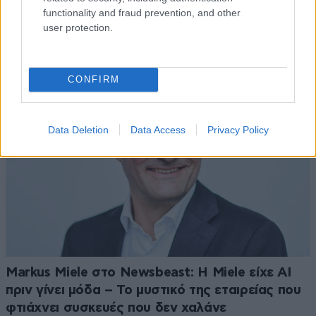
Τζόρτζ Φόρμαν: Ο πρωταθλητής που έβγαλε
functionality and fraud prevention, and other
περισσότερα χρήματα από μία ψησταριά παρά
user protection.
από το μποξ
CONFIRM
Data Deletion
Data Access
Privacy Policy
Markus Miele στο Newsbeast: Η Miele είχε AI
πριν γίνει μόδα – Το μυστικό της εταιρείας που
φτιάχνει συσκευές που δεν χαλάνε