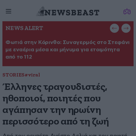
NEWS ALERT
Φωτιά στην Κόρινθο: Συναγερμός στο Στεφάνι
Φ
με εναέρια μέσα και μήνυμα για ετοιμότητα
σ
από το 112
STORIES
#viral
Έλληνες τραγουδιστές,
ηθοποιοί, ποιητές που
αγάπησαν την ηρωίνη
περισσότερο από τη ζωή
Από τον ρεμπέτη Ανέστο Δελιά και τον ποιητή