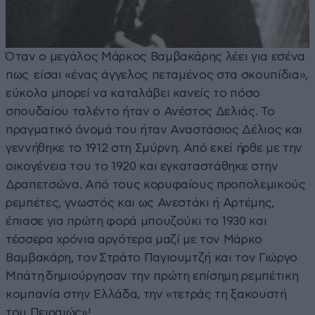
Όταν ο μεγάλος Μάρκος Βαμβακάρης λέει για εσένα
πως είσαι «ένας άγγελος πεταμένος στα σκουπίδια»,
εύκολα μπορεί να καταλάβει κανείς το πόσο
σπουδαίου ταλέντο ήταν ο Ανέστος Δελιάς. Το
πραγματικό όνομά του ήταν Αναστάσιος Δέλιος και
γεννήθηκε το 1912 στη Σμύρνη. Από εκεί ήρθε με την
οικογένεια του το 1920 και εγκαταστάθηκε στην
Δραπετσώνα. Από τους κορυφαίους προπολεμικούς
ρεμπέτες, γνωστός και ως Ανεστάκι ή Αρτέμης,
έπιασε για πρώτη φορά μπουζούκι το 1930 και
τέσσερα χρόνια αργότερα μαζί με τον Μάρκο
Βαμβακάρη, τον Στράτο Παγιουμτζή και τον Γιώργο
Μπάτη δημιούργησαν την πρώτη επίσημη ρεμπέτικη
κομπανία στην Ελλάδα, την «τετράς τη ξακουστή
του Πειραιώς»!