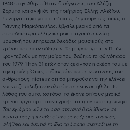
1948 στην Αθήνα. Ήταν δισέγγονος του Αλέξη
Ζορμπά και ανιψιός της ποιήτριας Έλλης Αλεξίου.
Συνεργάστηκε με σπουδαίους δημιουργούς, όπως ο
Γιάννης Μαρκόπουλος, έβγαλε μερικά από τα
σπουδαιότερα ελληνικά ροκ τραγούδια ενώ η
μουσική του επηρέασε δεκάδες μουσικούς στα
χρόνια που ακολούθησαν. Το μοιραίο για τον Παύλο
«ραντεβού» με την μοίρα του, δόθηκε το φθινόπωρο
του 1979. Ήταν 31 ετών όταν ξεκίνησε η σχέση του με
την ηρωίνη. Όπως ο ίδιος είχε πει σε κοντινούς του
ανθρώπους πίστευε ότι θα μπορούσε να την ελέγξει
και να ξεμπλέξει εύκολα όποτε εκείνος ήθελε. Το
λάθος του αυτό, ωστόσο, το έκανε στίχους μερικά
χρόνια αργότερα όταν έγραψε το τραγούδι «ηρωίνη»:
Του εγώ μου φίλε τα όσα στεγανά
διαλύθηκαν σε
κάποια μαύρη φλέβα
σ’ ένα μονόδρομο αγωνίας
αλήθεια και ψευτιά
το ίδιο πρόσωπο σκοτάδι με τη