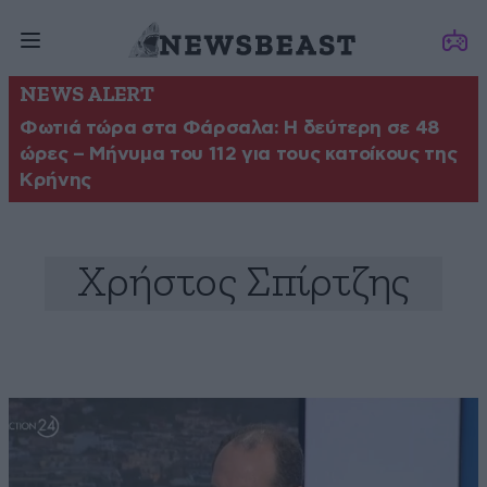
NEWS ALERT
Φωτιά τώρα στα Φάρσαλα: Η δεύτερη σε 48
ώρες – Μήνυμα του 112 για τους κατοίκους της
Κρήνης
Χρήστος Σπίρτζης