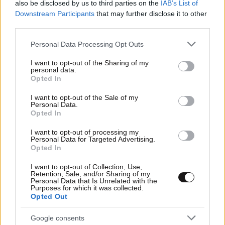
Χρήστος Σπίρτζης
also be disclosed by us to third parties on the
IAB’s List of
Downstream Participants
that may further disclose it to other
third parties.
Please note that this website/app uses one or more Google
Personal Data Processing Opt Outs
services and may gather and store information including but
not limited to your visit or usage behaviour. You may click to
I want to opt-out of the Sharing of my
personal data.
grant or deny consent to Google and its third-party tags to
Opted In
use your data for below specified purposes in below Google
consent section.
I want to opt-out of the Sale of my
Personal Data.
Opted In
I want to opt-out of processing my
Personal Data for Targeted Advertising.
Opted In
I want to opt-out of Collection, Use,
Retention, Sale, and/or Sharing of my
10·07·2023 07:01
Personal Data that Is Unrelated with the
Purposes for which it was collected.
Μεγάλα μαγειρέματα και σενάρια αναβολής εκλογών
Opted Out
στο ΣΥΡΙΖΑ – Το σκληρό πόκερ στη ναυτιλία με αφορμή
την ΑΝΕΚ
Google consents