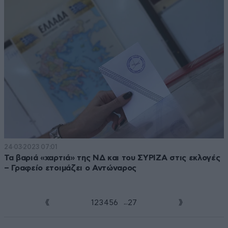
24·03·2023 07:01
Τα βαριά «χαρτιά» της ΝΔ και του ΣΥΡΙΖΑ στις εκλογές
– Γραφείο ετοιμάζει ο Αντώναρος
...
1
2
3
4
5
6
7
27